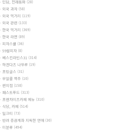
민담, 전래동화
(28)
외국 과자
(58)
외국 먹거리
(119)
외국 관련
(133)
한국 먹거리
(369)
한국 라면
(89)
피자스쿨
(36)
59쌀피자
(8)
베스킨라빈스31
(314)
하겐다즈 나뚜루
(19)
프링글스
(31)
무알콜 맥주
(10)
편의점
(158)
패스트푸드
(313)
프랜차이즈카페 메뉴
(310)
식당, 카페
(514)
밀크티
(73)
반려 증권계좌 지독한 연애
(30)
미분류
(494)