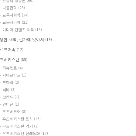
관광객 행동론
(60)
박물관학
(26)
교육사회학
(24)
교육심리학
(21)
미디어 컨텐츠 제작
(13)
용한 새벽, 길가에 앉아서
(19)
르크어족
(12)
즈베키스탄
(85)
타슈켄트
(4)
사마르칸트
(1)
부하라
(2)
히바
(3)
코칸드
(1)
안디잔
(1)
우즈베크어
(8)
우즈베키스탄 음식
(15)
우즈베키스탄 악기
(3)
우즈베키스탄 전래동화
(17)