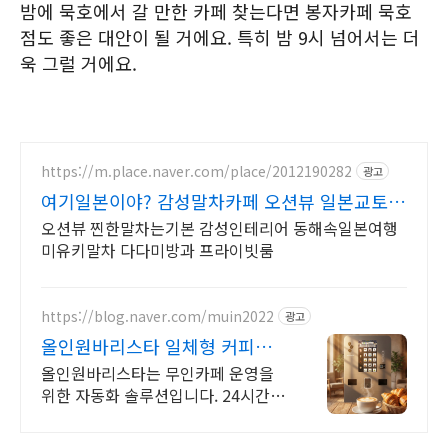
밤에 묵호에서 갈 만한 카페 찾는다면 봉자카페 묵호
점도 좋은 대안이 될 거에요. 특히 밤 9시 넘어서는 더
욱 그럴 거에요.
https://m.place.naver.com/place/2012190282
광고
여기일본이야? 감성말차카페 오션뷰 일본교토
말차카페
오션뷰 찐한말차는기본 감성인테리어 동해속일본여행
미유키말차 다다미방과 프라이빗룸
https://blog.naver.com/muin2022
광고
올인원바리스타 일체형 커피머
신
올인원바리스타는 무인카페 운영을
위한 자동화 솔루션입니다. 24시간
프리미엄 카페