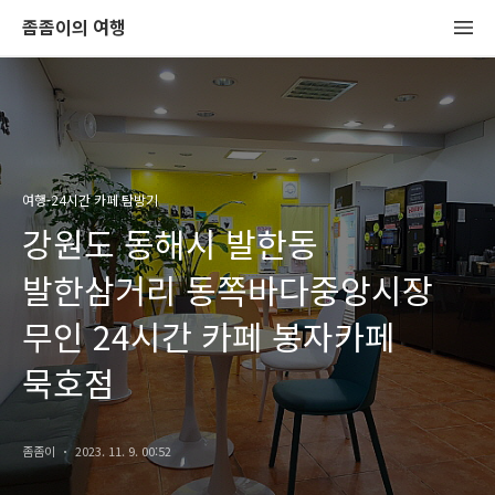
좀좀이의 여행
여행-24시간 카페 탐방기
강원도 동해시 발한동
발한삼거리 동쪽바다중앙시장
무인 24시간 카페 봉자카페
묵호점
좀좀이
2023. 11. 9. 00:52