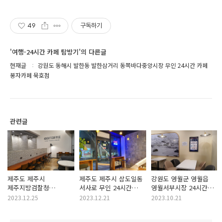
49
구독하기
'여행-24시간 카페 탐방기'의 다른글
현재글
강원도 동해시 발한동 발한삼거리 동쪽바다중앙시장 무인 24시간 카페
봉자카페 묵호점
관련글
제주도 제주시
제주도 제주시 삼도일동
강원도 영월군 영월읍
제주지방검찰청
서사로 무인 24시간
영월서부시장 24시간
제주지방법원 24시간
카페 로이더셀프
카페 패스트카페 영월점
2023.12.25
2023.12.21
2023.10.21
카페 에이바우트커피
법원점