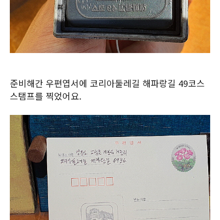
준비해간 우편엽서에 코리아둘레길 해파랑길 49코스
스탬프를 찍었어요.