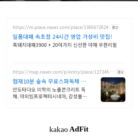
https://m.place.naver.com/place/1365672624
광고
일품대패 속초점 24시간 영업 가성비 맛집!
흑돼지대패3900 + 20여가지 신선한 야채 무한리필
https://map.naver.com/p/entry/place/12724511
광고
34
협재10분 숲속 무료스파독채 퀸
침대 2개 가족/커플 독채
안도타다오 미학의 노출콘크리트 독
채. 야외빔프로젝터시네마, 감성불멍,
무료야외스파 퀸침대2개 여유로운 숙
면. 프리미엄 오베스 어메니티, 캡슐
커피완비. 먼지없는 청결