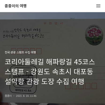
좀좀이의 여행
전국 관광 스탬프 수집 여행
코리아둘레길 해파랑길 45코스
스탬프 - 강원도 속초시 대포동
설악항 관광 도장 수집 여행
좀좀이
2023. 8. 10. 11:46