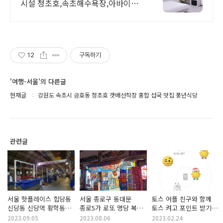
시설 청초호,속초해수욕장,아바이마
을 펜션룸
12
구독하기
'여행-서울'의 다른글
현재글
강원도 속초시 금호동 청초호 갯배선착장 홍합 섭국 맛집 풍년식당
관련글
서울 핫플레이스 힙당동
서울 종로구 동대문
토스 어플 친구와 함께
신당동 신당역 황학동
종로5가 로또 명당 복권
토스 켜고 포인트 받기
서울중앙시장
성지 제이복권방
공돈 벌기 메타버스
2023.09.05
2023.08.06
2023.02.24