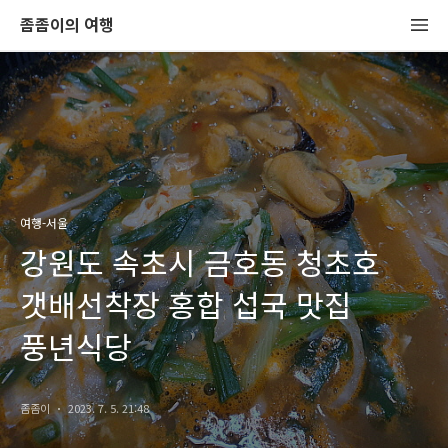
좀좀이의 여행
여행-서울
강원도 속초시 금호동 청초호
갯배선착장 홍합 섭국 맛집
풍년식당
좀좀이
2023. 7. 5. 21:48