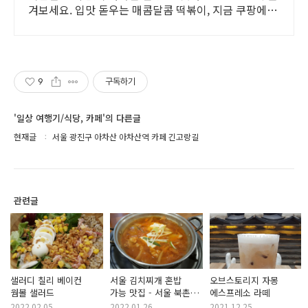
겨보세요. 입맛 돋우는 매콤달콤 떡볶이, 지금 쿠팡에서
다양한 종류를 만나보세요.
9
구독하기
'일상 여행기/식당, 카페'의 다른글
현재글
서울 광진구 아차산 아차산역 카페 긴고랑길
관련글
샐러디 칠리 베이컨
서울 김치찌개 혼밥
오브스토리지 자몽
웜볼 샐러드
가능 맛집 - 서울 북촌
에스프레소 라떼
안국역 헌법재판소
2022.02.05
2022.01.26
2021.12.25