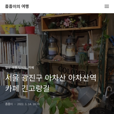
좀좀이의 여행
일상 여행기/식당, 카페
서울 광진구 아차산 아차산역
카페 긴고랑길
좀좀이
2022. 1. 14. 18:29