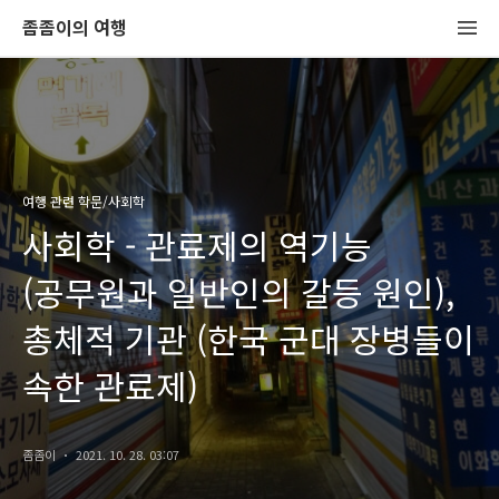
좀좀이의 여행
여행 관련 학문/사회학
사회학 - 관료제의 역기능
(공무원과 일반인의 갈등 원인),
총체적 기관 (한국 군대 장병들이
속한 관료제)
좀좀이
2021. 10. 28. 03:07