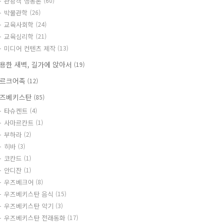
관광객 행동론
(60)
박물관학
(26)
교육사회학
(24)
교육심리학
(21)
미디어 컨텐츠 제작
(13)
용한 새벽, 길가에 앉아서
(19)
르크어족
(12)
즈베키스탄
(85)
타슈켄트
(4)
사마르칸트
(1)
부하라
(2)
히바
(3)
코칸드
(1)
안디잔
(1)
우즈베크어
(8)
우즈베키스탄 음식
(15)
우즈베키스탄 악기
(3)
우즈베키스탄 전래동화
(17)