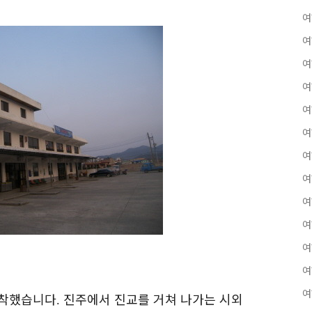
여
여
여
여
여
여
여
여
여
여
여
여
여
도착했습니다
진주에서 진교를 거쳐 나가는 시외
.