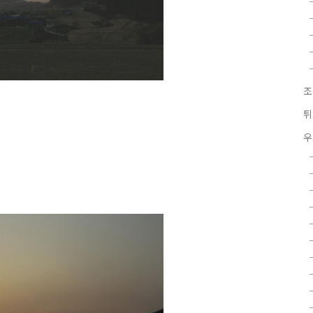
조
튀
우