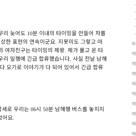
무리 늦어도
분 이내의 타이밍을 만들어 차를
10
이상한 표현의 연속이군요
지못미도 그렇고 마
.
외
의 여자친구는 타이밍의 제왕
제가 몰고 온 타
.
여
 우리 일행에 긴급 합류했습니다
사실 전날 남해
.
여
다 오기로 이야기가 다 되어 있어서 긴급 합류
여
여
여
여
합세로 우리는
시
분 남해행 버스를 놓치지
06
50
여
었어요
.
여
여