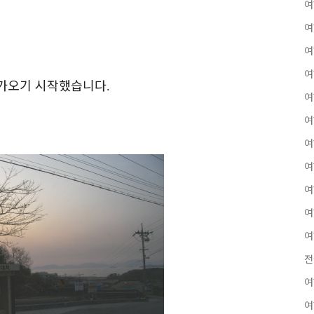
여
여
여
여
다가오기 시작했습니다
.
여
여
여
여
여
여
여
전
여
여