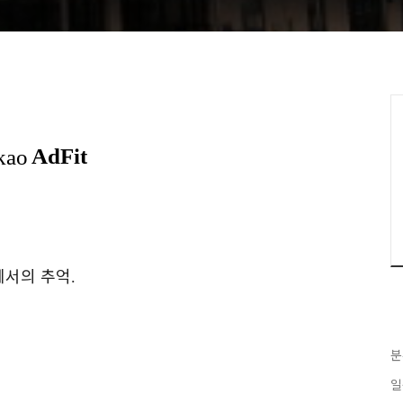
에서의 추억
.
분
일