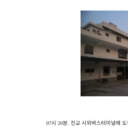
시
분
진교 시외버스터미널에 
07
20
.