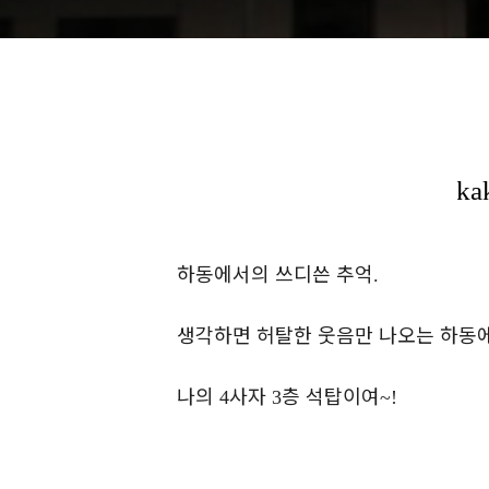
하동에서의 쓰디쓴 추억
.
생각하면 허탈한 웃음만 나오는 하동
나의
사자
층 석탑이여
4
3
~!