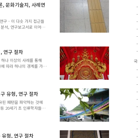
 함.- 그렇기 때문에 연
론, 문화기술지, 사례연
도 있고, 또는 여러 접근들
 질적 연구는 연구 문제를 언
, 연구를 이끌어갈 '..
연구 - 이 다슷 가지 접근들
료 분석, 연구보고서로 이어
또한 이 접근들은 다양한 수
 자료 수집 과정들을 채택하
유사점을 언급할 필요가 있
단위가 한 사람일 때 유사해
, 연구 절차
 사례연구 중 하나로 한 사
서 하나 이상의 사례를 통해
국
 될 자료의 유형은 상당히
과에 따라 하나의 경계를 가
야기에 초점을 맞추..
, 면접, 시청각 자료, 문
하고 심층적인 자료를 수집
구를 위해 여러 가지 프로그
 선택 가능.- 사례연구 접근
연구 유형, 연구 절차
례 분석), 법학 (판례), 정
과학자들에게 친숙. - 질적
는 공유된 패턴을 파악하는 것에
정해야 함..
rown 등 20세기 초 인류학자들
술지에 대한 과학적 접근들은
문화인류학과 인지인류학, 페
연구, 포스트모더니즘과 같은
 포함하는 방향으로 확대되
구 유형, 연구 절차
져왔고, 다원주의적 접근을