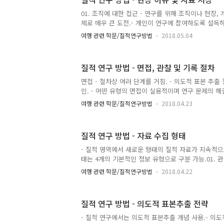
석적 절차를 사용해 각 연구를 다른 방법으로 정교하
관점에서 분석과정은 일반적인 형태를 따르게 됨. - 
01. 조직에 대한 접근 - 연구를 위해 조직이나 현장,
연구자가 고정된 선형적 접근보다는 분석적인 원 안에서
체로 매우 큰 도전.- 개인이 연구에 참여하도록 설득
을 형성하고, 대답할 사람을 현장에서 구하는 것 모두 
여행 관련 학문/질적연구방법
2018.05.04
장의 적절성에 대한 고려와 관련된 요소들도 염두에 두
미 그들의 관심이 반영된 장소 선택 가능 -> 이것은
관한 다양한 관점에 전개할 수 있는 능력 제한 가능.-
질적 연구 방법 - 면접, 관찰 및 기록 절차
자신의 특정한 '입지'는 연구자가 경험의 모든 측면에
을 방해할 수도 있음.- 연구자들은 자료를 수집할 때,
면접 - 절차상 여러 단계를 거침. - 의도적 표본 추
보거나 들을 수 있음.- 또한 이와 같은 이유로 참여자가
인. - 어떤 유형의 면접이 실용적이며 연구 문제의 해
아낼 것인지를 결정.- 전화 면접, 포커스 집단 면접 
여행 관련 학문/질적연구방법
2018.04.23
한 유형들 평가.- 전화 면접은 연구자가 개인들에게 
최상의 정보원. 단점은 연구자가 비공식적 의사소통을
용이 만만치 않다는 점.- 포커스 집단은 피면접자들 
질적 연구 방법 - 자료 수집 형태
보를 산출한 것으로 보일 때, 피면접자들이 서로 비슷
집을 위한 시간이 제한적일 때, 일대일로 면접한 개
- 질적 영역에서 새로운 형태의 질적 자료가 지속적으
때 유리. 단, 모든 참여자들이 이야기하도록 격려하
태는 4개의 기본적인 정보 유형으로 구분 가능.01. 
감시..
찰까지 포함02. 면접 : 폐쇄형 면접에서 개방형 면접까
여행 관련 학문/질적연구방법
2018.04.22
터 공문서까지 포함04. 시청각 자료 : 사진, CD, 
- 현대에 들어 서사적 이야기 글쓰기 narrative story
jornalizing, 전자우편 메시지의 텍스트 사용, 비
질적 연구 방법 - 의도적 표본추출 전략
등과 같은 새로운 형태의 자료 출현.- Stewart와 Wi
라인 포커스 집단을 활용하는 것에 대해 논의.- 이들
- 질적 연구에서는 의도적 표본추출 개념 사용.- 의도