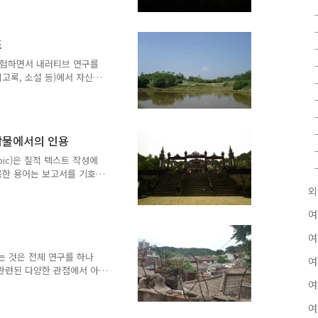
단계들은 개별적 진술을 수
누고, 텍스트에 기초한 기
술-구조적 기술을 경험의 불
조
.- 자료 분석 절차는 연구
를 제시하며, 보고서의 구
실험하면서 내러티브 연구를
주제는 아래 내용을 ..
고록, 소설 등)에서 자신이
 결론 없는 저술, 과정으
자신들의 내러티브 형식을 만
 개요, 문헌검토, 방법론 이
3. 3차원적 탐구 공간 반
저작물에서의 인용
경험을 장소 안에 두는 텍스
 융통성을 견지한다는 것을
pic)은 질적 텍스트 작성에
러티브 연구를 구성하..
용한 용어는 보고서를 기호
어떻게 인식하고 있는지를 드
외
을 위해서는 다음과 같은 표현
한 학술적 은유와 이미지 (교
여
을 두드러지게 제시하고, 수
여
구자들은 학술적 독자 이외
 사회과학, 인문과학에서는
성하는 것은 전체 연구를 하나
여
방법론적이고..
 관련된 다양한 관점에서 아
 아이디어를 이야기하고 있
여
집안의 방들을 가로질러 거닐
여
 있어 서술의 형식은 광범