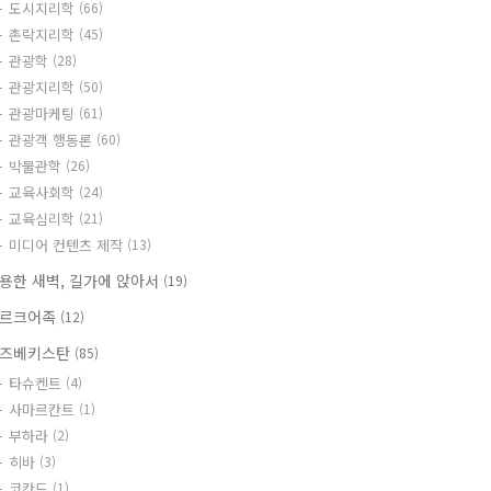
도시지리학
(66)
촌락지리학
(45)
관광학
(28)
관광지리학
(50)
관광마케팅
(61)
관광객 행동론
(60)
박물관학
(26)
교육사회학
(24)
교육심리학
(21)
미디어 컨텐츠 제작
(13)
용한 새벽, 길가에 앉아서
(19)
르크어족
(12)
즈베키스탄
(85)
타슈켄트
(4)
사마르칸트
(1)
부하라
(2)
히바
(3)
코칸드
(1)