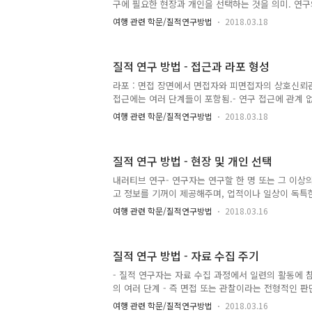
이점들 (오랜 시간에 걸쳐 ..
구에 필요한 현장과 개인을 선택하는 것을 의미. 연구
상에 대해 이해하고 있음을 의도적으로 알려줄 수 있음
여행 관련 학문/질적연구방법
2018.03.18
을 표본으로 추출하고, 어떤 형태로 표본을 추출할 것
사람이나 현장을 표본으로 추출할 것인지에 대한 결정을
연구자는 이러한 표본 추출이 다섯 가지 연구 접근 
질적 연구 방법 - 접근과 라포 형성
일치하는지를 판단해야 함. - 어떠한 형태의 표본 추
여 연구자는 다양한 질적 표본추출 전략이 가능하다는 
라포 : 면접 장면에서 면접자와 피면접자의 상호신뢰관
전략들에는 명칭과 정의가 있으며, 이는 연구 보고서에
접근에는 여러 단계들이 포함됨.- 연구 접근에 관계
들은 ..
human subjects review board 로부터 연구 
여행 관련 학문/질적연구방법
2018.03.18
의위원회로부터 연구 승인을 획득하는 과정에서 각 
자에게 미칠 잠재적으로 해로울 수 있는 영향과 위험에
에는 연구 절차가 자세히 담긴 연구 계획서를 위원회에
질적 연구 방법 - 현장 및 개인 선택
대부분의 질적 연구들은 장황한 심의를 받지 않으나,
고위험 집단 연구, 민감한 대상에 대한 연구들은 철저한
내러티브 연구- 연구자는 연구할 한 명 또는 그 이상의
신청서와 긴 심의 시간을 포함하는 과정이 필요.- 많은
고 정보를 기꺼이 제공해주며, 업적이나 일상이 독특
현상, 탐구될 이슈에 대한 설명을 도와줄 개인을 찾아야
여행 관련 학문/질적연구방법
2018.03.16
는 방법01. 실용적인 접근 : 우연히 만나는 것, 대규
견하거나 개인이 자원봉사하는 것.02. 서로 충돌하는 
인', 연구자가 사는 시대에 강한 영향을 미친 '위대한
질적 연구 방법 - 자료 수집 주기
에 대한 실례를 제공할 수 있는 '평범한 사람'을 찾는
물이 아니고 문화적 부분으로서, 연령이나 성별과 같
- 질적 연구자는 자료 수집 과정에서 일련의 활동에 참
계적 단면의 결과물로서 성립.- 그러므로 어떤 개인이
의 여러 단계 - 즉 면접 또는 관찰이라는 전형적인 판
계에 대해 고려해야 함. - 중요한 단계는 연구할 사람
여행 관련 학문/질적연구방법
2018.03.16