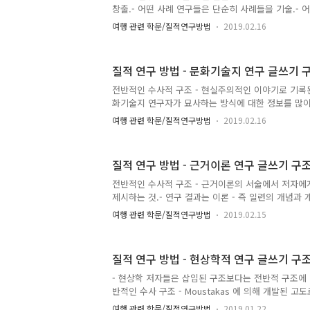
숙, 관찰자 효과, 선택과 회귀, 사망, 가식적 관계)를 
창출.- 어떤 사례 연구들은 단순히 사례들을 기술.- 
성..
분석적이기도 하고, 사례를 비교하거나 여러 현장을 
여행 관련 학문/질적연구방법
2019.02.16
주기도 함.- 사례 연구의 전반적인 의도는 쓰인 내러
형성하는 것. 전반적인 수사적 구조 - 저자는 삽화로
는 시간과 장소에 대한 느낌을 갖는 대리 경험을 하도록
질적 연구 방법 - 문화기술지 연구 글쓰기 
연구의 쟁점, 목적, 방법을 설명해 독자들이 연구의 진
례를 둘러싼 쟁점들을 알 수 있도록 함.- 사례와 그 
전반적인 수사적 구조 - 현실주의적인 이야기로 기록
지가 없는 자료의 본체에 대한 폭넓은 기술이 뒤따름. 
화기술지 연구자가 묘사하는 방식에 대한 정보를 많이
문화에 대해 직접적이고 사실적인 묘사 제공.- 이런
여행 관련 학문/질적연구방법
2019.02.16
과학적이고 객관적인 관점을 전달하면서, 비인격적 impe
백적인 이야기에서는 상반된 접근을 함.- 연구자는 
경험에 더 많은 초점을 둠. - 다른 유형으로는 인상주
질적 연구 방법 - 근거이론 연구 글쓰기 구
인 양식의 현장조사 사례를 인격적으로 기술.- 실제
구성 요소로 하여 흥미롭고 설득력 있는 이야기 제시.
전반적인 수사적 구조 - 근거이론의 서술에서 저자에
야기 모두에서는 개인의 글쓰기 스타일이 나타나며, 1
제시하는 것.- 연구 결과는 이론 - 즉 일련의 개념과
발견..
체. - 연구 문제는 광범위하며, 이것은 자료 수집과 
여행 관련 학문/질적연구방법
2019.02.15
뀜.- 문헌 검토를 통해 주요 개념을 제기하지도 않고 
신, 이러한 문헌 검토는 현존 지식의 공백과 편견을
근거를 제시.- 방법론은 연구 과정에서 서서히 전개되
질적 연구 방법 - 현상학적 연구 글쓰기 구
것을 기록하기는 어려움. 그러나 연구자는 어디에서든
현장, 자료 수집 과정에 대한 예비적인 아이디어 기술 
- 현상학 저자들은 삽입된 구조보다는 전반적 구조에 
는 이론적 구조 제시.- 저자는 그 이론적 모델을 다
반적인 수사 구조 - Moustakas 에 의해 개발된 
것..
상학적 연구를 구성하기 위한 세부적인 형식 제시.- 
여행 관련 학문/질적연구방법
2019.01.22