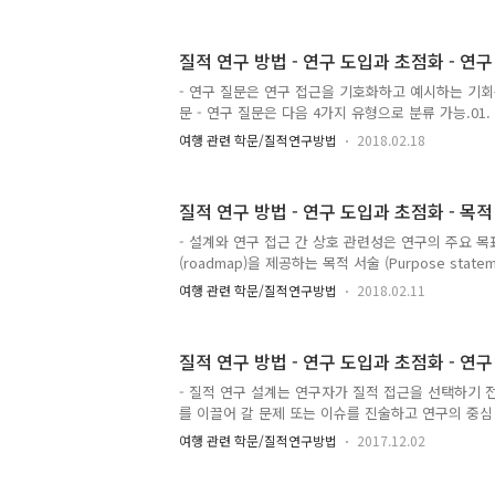
하고 참여자가 좋은 정보를 제공할 수 있도록 라포를 
밀접히 관련된 단계로 개인 또는 현장을 의도적으로
는 것이 포함. 이는 모집단에 대한 통계적 추정이 가
질적 연구 방법 - 연구 도입과 초점화 - 연구
님. 오히려 진행중인 연구 문제에 대해 가장 풍부한 
의도적으로 표본추출하는 것. 그렇기 때문에 연구자는
- 연구 질문은 연구 접근을 기호화하고 예시하는 기회를
추출이 최선인지 결정해야 함. - 연구자가 현장이나 
문 - 연구 질문은 다음 4가지 유형으로 분류 가능.01.
적절한..
았던 현상을 조사02. 설명적 : 현상과 관련된 패턴을 설
여행 관련 학문/질적연구방법
2018.02.18
술04. 해방적 : 현상에 대한 사회 행동에 관여- 질적
비방향적이며, 더욱 구체적인 용어로 연구의 목적을 재
엇', '어떻게' 같은 단어로 시작하며 그 수가 적음.- 
질적 연구 방법 - 연구 도입과 초점화 - 목적
에게 말해보라'고 요구하는 큰 문제로부터 더 구체적
한 형태를 띰.- 연구자는 자신의 연구 전체를 매우 중
- 설계와 연구 접근 간 상호 관련성은 연구의 주요 목
과 여러 개의 하위 질문 subquestion으로 정리..
(roadmap)을 제공하는 목적 서술 (Purpose state
목적 서술은 모든 질적 연구에서 가장 중요한 서술.- 
여행 관련 학문/질적연구방법
2018.02.11
확하고 구체적인 용어로 작성해야 함.- 특정한 단어는
접근으로의 이행을 기호화하기 위해 사용될 수 있음. - 
급함으로써 연구에 사용된 특정한 연구 접근을 확인.
질적 연구 방법 - 연구 도입과 초점화 - 연구
자료수집, 분석, 보고서 작성에서의 연구 접근을 예
등장.- 저자는 연구 접근의 초점과 연구자의 행위를
- 질적 연구 설계는 연구자가 질적 접근을 선택하기 
구절을 기호화.예) 경험이해 (내러티브 연구), 기술 (
를 이끌어 갈 문제 또는 이슈를 진술하고 연구의 중심
을 제시하는 것으로 시작됨.- 그러나 이 구성 요소들
여행 관련 학문/질적연구방법
2017.12.02
련되어야 함.- 연구 문제와 질문이 연구 설계보다 반
것은 아님.- 논리는 이 구성요소들 사이를 오락가락할 