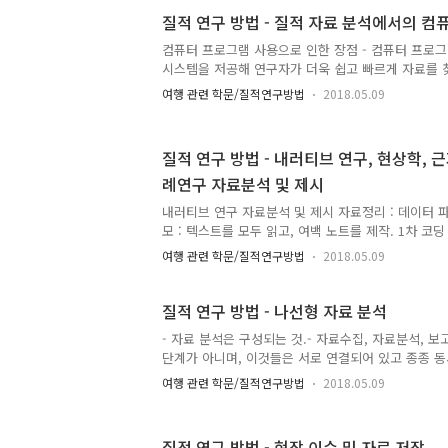
위.- 질적 연구의 서술 형식을 검토하면서, Glesne, P
질적 연구 방법 - 질적 자료 분석에서의 컴
양식으로 서술되는 것은 소설, 언론 기사, 학술적 연
고 지적.- 어떤 형식은 연구 주제가 문화 공유 집단
컴퓨터 프로그램 사용으로 인한 장점 - 컴퓨터 프로
대한 서술적 이야기 또는 프로그램이나 조직의 발전에 
시스템을 저공해 연구자가 더욱 쉽고 빠르게 자료를 
능. 이러한 측면은 특히 전체 사례나 특정 성격의 사례
여행 관련 학문/질적연구방법
2018.05.09
프로그램은 연구자로 하여금 자료가 아이디어든, 진술
쉽게 찾을 수 있게 도와줌. 따라서 더 이상 자료를 
할 필요가 없고, 주제에 따라 그 카드를 정렬시키고 
질적 연구 방법 - 내러티브 연구, 현상학, 
또한 주제나 논지와 관련된 원문을 표시하기 위해 힘
례연구 자료분석 및 제시
요도 없음. 텍스트를 검색하는 것도 컴퓨터 프로그램을 
때 연구자들은 근거이론에서는 범주를, 사례연구에서
내러티브 연구 자료분석 및 제시 자료정리 : 데이터 
베이스 ..
모 : 텍스트를 모두 읽고, 여백 노트를 제작. 1차 코딩
한 것을 기술하고 연대순으로 배열.분류 : 이야기를 
여행 관련 학문/질적연구방법
2018.05.09
인 자료를 확인.해석 : 이야기의 종합적인 의미 해석.제
독특하거나 일반적인 생활의 특성에 초점을 둔 서술 제
수집된 자료는 그들이 전해야 했던 이야기, 펼쳐진 
질적 연구 방법 - 나선형 자료 분석
발현이 되도록 분석.- 이렇게 대략적으로 밑그림을 
- 자료 분석은 구성되는 것.- 자료수집, 자료분석, 
가지 선택 사항이 있음.01. 텍스트 자료를 다섯 가지 
단계가 아니며, 이것들은 서로 연결되어 있고 종종 동
소, 문제, 행동, 해결)로 분석.02. 세 가지 차원의 공간적
들은 자료 분석을 직접 하면서 배움.-> 이 때문에 
여행 관련 학문/질적연구방법
2018.05.09
직관적이고, 유연하고, 상대주의적이거나 또는 질적 자료
통찰력 Insight, 직관 Intuition, 인상 Impressi
질적 연구자들은 독특하고 뜻밖의 것을 간직하고, 저
질적 연구 방법 - 현장 이슈 및 자료 저장