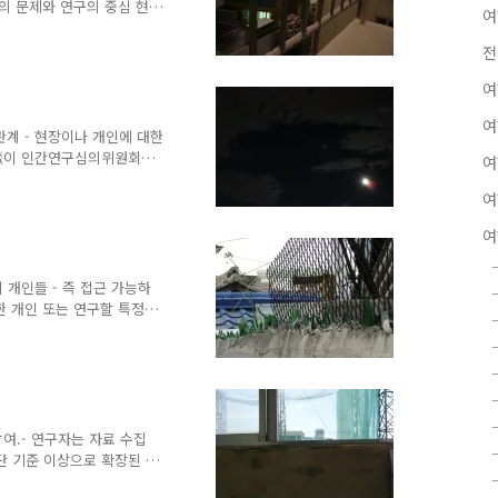
의 문제와 연구의 중심 현
여
.- 연구자는 누구를, 무엇
인지, 그리고 얼마나 많은
전
 내려야 함.- 더 나아가
여
중 하나가 요구하는 정보와
출 방식을 선택할 지에 대하
여
사실을 숙지해야 함.- 이
계 - 현장이나 개인에 대한
 기술될 수 있음.- 연구자
 없이 인간연구심의위원회
여
승인을 획득해야 함.- 인간연구심
여
학교 위원회는 연구가 참여
 대해 심의.- 이러한 과정
여
 제출하는 것이 포함됨.-
 미성년자가 포함된 연구나
 심의 - 즉 자세하고 긴
 개인들 - 즉 접근 가능하
 심의위원회는 인문,..
한 개인 또는 연구할 특정
 함.- 연구 대상자를 찾
모 연구에서 관심 대상을 발
문화 속에 살고 있는 '주변
 사람' 또는 대규모 모집단
 것.- 내러티브는 개인의 산
은 사회적 역할을 반영한 관
여.- 연구자는 자료 수집
 참여할 것인지는 그다..
단 기준 이상으로 확장된 단
 또는 현장을 찾아가서 접근