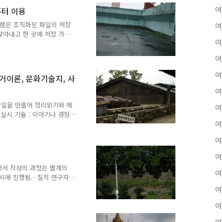
eshkin 은 '이야기 전개'
여
퓨터 이용
구 간의 경계를 흐리게 한다
의 이야기나 개인의 생애에
그램은 조직화된 파일의 저장
여
대한 것이든..
찾아내고 한 곳에 저장 가
여
를 찾는 데 중요.- 컴퓨터
문이든, 구문이든, 단어를
여
파일 카드에 자르고 붙이고
또 재정렬시킬 필요가 없음.
여
근거이론, 문화기술지, 사
들게 색깔별 코드를 만들 필
통해 쉽게 할 수 있음. 한
여
는 주제를 찾았으나, 데이터
파일을 만들어 정리읽기와 메
여
 실시.기술 : 이야기나 경험
확인하고, 통찰해보며 맥락적
여
시와 시각화 : 과정, 이론,
여
시. - 내러티브 연구에서
사건들의 연대기, 전환점이나
여
분석할 때 연구자에게는 몇
보고서 작성의 과정은 별개의
줄거리 구성 요소 (인물, 장
여
시에 진행됨.- 질적 연구자
 ..
비판가들은 질적 연구가 매우
여
 분석가들이 3개의 I -
on 에 의존한다고 주장.- 분명히
여
자들은 현장에서 전개된 분