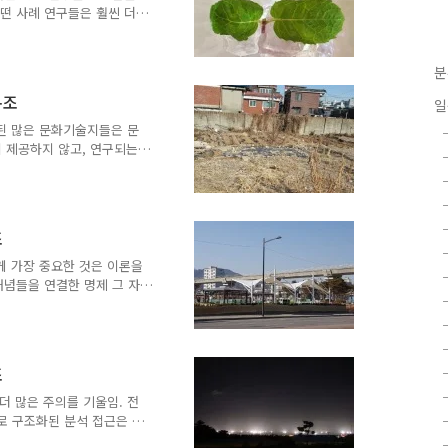
적용.- '연구의 비교 가능
어떤 사례 연구들은 훨씬 더
서로 비교하는 형식을 보여
티브에 대한 더 큰 구조를
 시작해서, 독자들이 연구되
분
 할 수 있음.- 연구자는
구조
일
행 방법과 저자의 배경, 사
맥락 - 상대적으로 논쟁의 여
된 많은 문화기술지들은 문
그리고 이 기술은 ..
 제공하지 않고, 연구되는
 이야기의 유형으로 저자는
rsonal 관점 사용.- 고
문화보다 자기 자신의 현장
의적 이야기가 있음.- 극적
조
적이고 고백적인 기록 모두를
- 고백적이고 인상적인 이
게 가장 중요한 것은 이론을
인칭 관점이 사용됨. - 자주
 개념들을 연결한 명제 그 자
분석기간 중 여러 차례 바
가설을 제안하지도 않음. 대
 보여줌으로써 근거 이론의
기 때문에 연구 초기에 이
조
지 시작할 수 있고, 표본과
가능.- 연구 결과 부분에서
더 많은 주의를 기울임. 전
른 연구에서도 지지한다는
고도로 구조화된 분석 접근은 현
이 분석 단계들은 보고서를