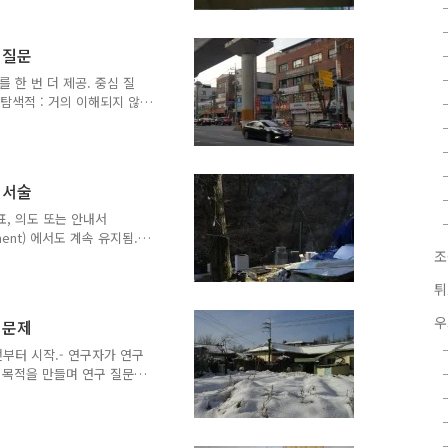
형성하는 것.- 이 과정과
 표본추출할 전략을 결정하
능한 확률 표본 추출이 아
 질문
정보를 줄 수 있는 사람들을
 어떤 유형의 의도적 표본
 한 번 더 제공. 중심 질
사람을 선택하고 나면, 가장
 탐색적 : 거의 이해되지 않
명03. 기술적 : 현상을 기
 연구 질문은 개방형, 진행형,
진술하고, '왜'보다는 '무
연구 질문은 '자신에 대해 나
 서술
인 질문에 이르기까지 다양
요한 단 하나의 연구 질문
표, 의도 또는 안내서
ment) 에서도 계속 유지됨.-
조
주의해서 구성해야 하며, 명
 질적 연구에 대한 특정한
튀
저자 writer는 유형을 언
 연구접근의 이름이 이후의
우
 문제
시하면서 구절에서 맨 먼저
 나타내는 단어를 사용해서
전부터 시작.- 연구자가 연구
사례연구..
 목적을 만들며 연구 질문
은 연구에 사용될 접근과 관
드시 먼저 제시되어야 하는
수 있고, 그것은 모든 부분