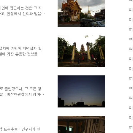
여
게 만들어감. 그러나 이러한
질적 자료를 분석하는 것은
 개인에 접근하는 것은 그 자
여
 ..
하고, 현장에서 신뢰와 믿음
중요한 접근의 어려움.- 현
여
어야 함.- 연구자들은 이
여
 주제 개바링나 자료 코딩에
 어떤 집단 내에서, 연구자
여
 대한 지식을 획득하는 것
 기분을 언짢게 하는 것을
출 절차에 기반해 피면접자 확
여
 그 상황에 대한..
결에 가장 유용한 정보를 잡
여
또는 일대일 면접 같은 가능
직접 접근할 수 없는 경우
여
 볼 수 없다는 점과 전화비
간의 상호작용이 최상의 정
여
하고 협력적일 때, 정보수
인들이 정보 제공을 망설일
여
로 출현했으나, 그 모든 형
고 대화를 독점하는 개인들을
관찰 : 비참여관찰에서 참여관
여
지 포함03. 문서 : 사문서부
비디오테이프와 같은 자료 포함
여
 writing 에서 일지 쓰기
디오테이프와 사진을 통한 관찰
여
lliams는 사회 조사에서 온
여
은 가상현실 적용이나 여러
적 표본추출 : 연구자가 연