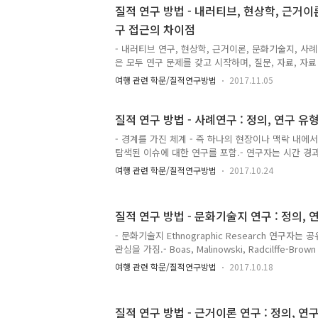
이 서로 연관되는 통합되고 일관된 방식으로 이루어져야
질적 연구 방법 - 내러티브, 현상학, 근거이
구 도입 부분은 앞으로 사용될 접근을 미리 보여줄 수
구 접근의 차이점
중 하나를 선택한 후에 쓰일 수도 있음. 연구 문제 -
급하는 것에서 시작.- 연구자는 연구의 처음 몇 문단에서
- 내러티브 연구, 현상학, 근거이론, 문화기술지, 사례
은 모두 연구 문제를 갖고 시작하며, 질문, 자료, 자
지는 일반적인 연구 과정을 공통적으로 갖고 있음.- 
여행 관련 학문/질적연구방법
2017.11.05
준의 면접, 관찰, 문서, 시청각 자료를 포함한 유사한
고 있음.- 설계 사이에 존재하는 두 가지 잼재적인 
음. - 내러티브 연구와 문화기술지, 사례연구는 분석 
질적 연구 방법 - 사례연구 : 정의, 연구 유형
보일 수 있음.- 연구자는 내러티브 연구와 문화기술지,
- 경계를 가진 체계 - 즉 하나의 현장이나 맥락 내에
람에 대한 연구 가능. 그러나 그가 수집하고 분석하게
탐색된 이슈에 대한 연구를 포함.- 연구자는 시간 경
달라짐.- 내러티브 연구에서 연구자는 개인이 말한 이
진 체계 또는 경계를 가진 여러 체계들을 탐색하고, 관찰
여행 관련 학문/질적연구방법
2017.10.24
서와 보고서 같은 다양한 정보 원천들을 포함해 상세
하며, 사례 기술과 사례에 기반한 주제들을 보고.- 연
램 (다중현장 연구)나 단일한 프로그램 (현장 내 연구)
질적 연구 방법 - 문화기술지 연구 : 정의, 
은 사례연구가 심리학 (프로이트), 의학 (질병에 대한 사
치학 (사례보고) 등에서 얻고 있는 대중성 때문에 사회
- 문화기술지 Ethnographic Research 연구자
사례연구를 전개하기 위해 연구자는 자신의 사례를 규
관심을 가짐.- Boas, Malinowski, Radcilffe-B
이 수행한 비교문화적 인류학이 기원.- 최근 문화기
여행 관련 학문/질적연구방법
2017.10.18
구조적 기능주의, 기능주의, 상징적 상호작용주의, 
미니즘, 마르크스주의, 민속방법론, 비판 이론, 문화
다른 이론적 지향과 목적을 가진 학파나 하위유형을
질적 연구 방법 - 근거이론 연구 : 정의, 연
어 와씀.- 이는 문화기술지에서 정통성의 결핍을 가