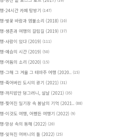
행-등잔 밑 모스크 로드 (2017)
행-24시간 카페 탐방기
(147)
행-벚꽃 바람과 염불소리 (2018)
(10)
행-생존과 여행의 갈림길 (2019)
(37)
행-사람이 있다 (2019)
(111)
행-예습의 시간 (2019)
(50)
행-어둠의 소리 (2020)
(15)
행-그해 그 겨울 그 테마주 여행 (2020..
(15)
행-죽어버린 도시의 광기 (2021)
(31)
행-까치밥만 덩그러니, 설날 (2021)
(35)
행-찢어진 일기장 속 봄날의 기억 (2021..
(88)
행-이것도 여행, 어쨌든 여행기 (2022)
(9)
행-망상 속의 동해 (2022)
(20)
행-잊혀진 어머니의 돌 (2022)
(25)