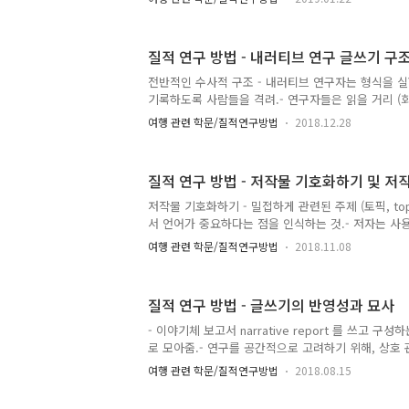
구성하기 위해 명확히 구분되는 절차들을 제공.- 그 
평화하고, 의미 단위를 창출하고, 주제를 군집으로 나
술과 구조적 기술을 발전시키고, 텍스트에 기초한 기
질적 연구 방법 - 내러티브 연구 글쓰기 구
변하는 본질적 구조의 철저한 기술로 통합한 것을 제시
자를 그 방향으로 인도하고, 분석을 위한 전반적 구조
전반적인 수사적 구조 - 내러티브 연구자는 형식을 
성을 제시. 1장 : 서론, 주제 topic 과 개요 진술 : 
기록하도록 사람들을 격려.- 연구자들은 읽을 거리 (회
선호하는 것을 가장 우선적으로 찾고, 내러티브 연구를
여행 관련 학문/질적연구방법
2018.12.28
로 바라보며, 다른 내러티브 논문이나 책을 읽으며 
들 수 있음. 01. 연대기적 내러티브를 보여 주기. 02.
후 참여자와 함께한 저자의 경험을 이야기하는 구성. 0
질적 연구 방법 - 저작물 기호화하기 및 
영 -> 회고와 전망을 하고, 내면과 외부를 살피고, 
트. 삽입된 수사적 구조 - 거대 서술구조는 실험성과
저작물 기호화하기 - 밀접하게 관련된 주제 (토픽, to
가정할 때, 더 미시적인 수준의 서술구조는 저자가 내
서 언어가 중요하다는 점을 인식하는 것.- 저자는 사
화 encoding 하고, 저자 자신과 독자들의 욕구를 
여행 관련 학문/질적연구방법
2018.11.08
러냄. - 학술적 출판 (학회지, 회의 자료, 학술도서)
이 필요.-> 저자, 참고문헌, 각주, 연구방법론, 친숙
환이론, 역할, 계층화 등)의 사용에 대한 학술적 증명
질적 연구 방법 - 글쓰기의 반영성과 묘사
반된 학문이나 학자에 대한 도서 추천서와 서문 - 연
의 다른 독자들을 위해 질적 연구를 기호화하곤 함.-
- 이야기체 보고서 narrative report 를 쓰고 구
정책 결정자들이 중요한 독자일 수 있음 -> 이는 덜 
로 모아줌.- 연구를 공간적으로 고려하기 위해, 상호
이디어를 연구하며 마치 조형물 주변을 천천히 걷듯
여행 관련 학문/질적연구방법
2018.08.15
는지, 한 단계씩 내리막길을 걷고 있는 것 같은지, 
고 있는 것 같은지 질문. 수사적 쟁점 - 질적 연구에