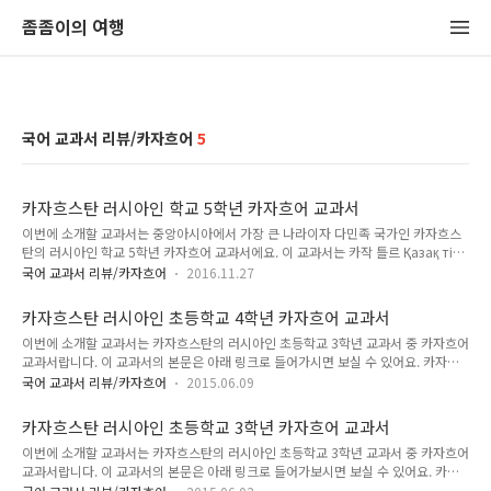
좀좀이의 여행
국어 교과서 리뷰/카자흐어
5
카자흐스탄 러시아인 학교 5학년 카자흐어 교과서
이번에 소개할 교과서는 중앙아시아에서 가장 큰 나라이자 다민족 국가인 카자흐스
탄의 러시아인 학교 5학년 카자흐어 교과서에요. 이 교과서는 카작 틀르 Қазақ тілі
에요.. 대문자로 쓰면 ҚАЗАҚ ТІЛІ 이지요. 카자흐어는 자음, 모음이 보통 키릴 문자
국어 교과서 리뷰/카자흐어
2016.11.27
보다 많아서 저렇게 변형시킨 카자흐어 키릴 문자를 사용해요. 이 교과서의 지문은
아래 링크를 들어가시면 보실 수 있어요. 카자흐스탄 러시아인 학교 5학년 카자흐어
카자흐스탄 러시아인 초등학교 4학년 카자흐어 교과서
교과서 (링크) 책 표지는 이렇게 생겼어요. 뒷면은 아무 것도 없는 흰색이에요. 책 첫
이번에 소개할 교과서는 카자흐스탄의 러시아인 초등학교 3학년 교과서 중 카자흐어
페이지는 이렇게 되어 있어요. Учебник для 5 класса
교과서랍니다. 이 교과서의 본문은 아래 링크로 들어가시면 보실 수 있어요. 카자흐
общеобразовательной школы с русским языком обучения 라고 러시아
스탄 러시아인 초등학교 4학년 카자흐어 교과서 (링크) 제가 가지고 있는 책은 2011
어로 적혀 있어요. 눈대중으..
국어 교과서 리뷰/카자흐어
2015.06.09
년에 출판된 책이랍니다. 3권과 일단 눈에 띄는 차이점이라면 그림체가 달라졌다는
점이에요. 그림이 다른 책들에 비해 조금 더 만화 같은 느낌이 들어요. 카자흐어에서
카자흐스탄 러시아인 초등학교 3학년 카자흐어 교과서
는 달 이름을 러시아어 차용 어휘로 사용하지 않고 고유의 어휘를 사용해요. 참고로
이번에 소개할 교과서는 카자흐스탄의 러시아인 초등학교 3학년 교과서 중 카자흐어
3월은 나우르즈랍니다. 튀르크-페르시아계의 새해 명절인 나우르즈 바이람은 춘분 -
교과서랍니다. 이 교과서의 본문은 아래 링크로 들어가보시면 보실 수 있어요. 카자
3월 20일 경에 있어요. 나우르즈 바이람 기간은 국가마다 조금씩 다르답니다. 카자
흐스탄 러시아인 초등학교 3학년 카자흐어 교과서 (링크) 제가 가지고 있는 교과서는