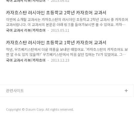
흐어는 유성음-무성음 구분이 있어요. 이는 명사..
국어 교과서 리뷰/카자흐어
2015.06.02
2010년도에 발행된 교과서랍니다. '안녕, 내 햑교야!' 로 시작하지요. 맨 처음에는 여
격과 처격에 대해 배워요. 우리말에서 조사에 해당하는 카자흐어의 격변화는 명사의
카자흐스탄 러시아인 초등학교 2학년 카자흐어 교과서
마지막 자음의 발음에 따라 조금씩 달라집니다. 이 교과서에서 소유접사도 배워요.
이번에 소개할 교과서는 카자흐스탄의 러시아인 초등학교 2학년 교과서 중 카자흐어
소유접사는 튀르크언어들의 특징이자 한국어와의 차이점인 명사수식법과 밀접한 연
교과서랍니다. 이 교과서의 본문은 아래 링크를 들어가보시면 볼 수 있어요. 카자흐
관이 있는 부분이랍니다. 명사수식법은 튀르크 언어들을 공부할 때 매우 쉽게 실수하
스탄 러시아인 초등학교 2학년 카자흐어 교과서 (링크) 제가 가지고 있는 교과서는
고 틀리는 부분 중 하나에요. 초급~중급까지 애를 먹..
국어 교과서 리뷰/카자흐어
2015.05.11
아타무라 Атамұра 출판사에서 출판한 교과서랍니다. 카자흐스탄의 국어 교과서인
카자흐어 교과서는 몇 개 출판사에서 출판하고 있어요. 일단 시작은 자신의 가족 말
카자흐스탄 러시아인 초등학교 1학년 카자흐어 교과서
하기랍니다. 아래에 나온 것은 카자흐어 인사와 가족에 관한 질문과 대답이지요. 카
작년, 우즈베키스탄에서 더운 여름을 보내던 때였어요. '카자흐스탄의 카자흐어도 보
자흐어는 튀르크 어족에 속합니다. 튀르크어족의 문법과 한국어 문법과의 매우 큰 차
면 알 수도 있지 않을까?' 우즈베키스탄에서 처음 살던 집에는 TV가 있었어요. 그래
이점 중 하나가 바로 튀르크어에는 '명사수식법'이라는 것이 있다는 점이에요. 튀르
서 집에서 TV 틀어놓고 살고 있었는데, 타슈켄트가 카자흐스탄과 매우 가까운 곳이
크어는 각 인칭과 수에 따라 명사 뒤에 인칭과 수를 나타내는..
국어 교과서 리뷰/카자흐어
2013.12.23
다보니 카자흐스탄 방송도 TV에서 그냥 볼 수 있었어요. 화질이 별로 좋지는 않았지
만 그럭저럭 볼 수 있는 수준은 되었어요. 우즈베크어도 안 들리는데 카자흐어가 들
릴 리는 당연히 없었어요. 게다가 카자흐어는 우즈베크어에 비해 발음이 엄청 투박했
어요. 우즈베키스탄 방송 중 볼 게 정말 없으면 카자흐스탄 방송을 틀어놓았는데, 들
리는 거라고는 즈즈즈 컥컥컥 그리고 딱딱딱. 터키어 공부한 사람들은 우즈베크어 듣
고 무지 투박하다고 하는데, 우즈베크어를 공부하고 있던 제 귀..
관련사이트
Copyright © Daum Corp. All rights reserved.