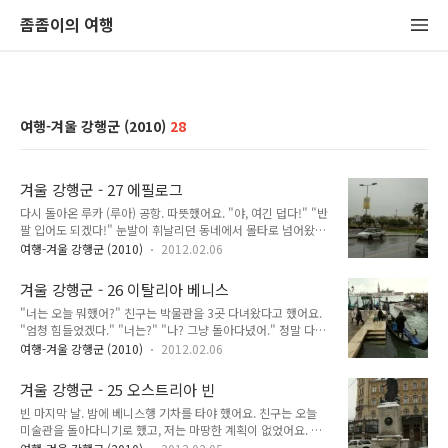
좀좀이의 여행
여행-겨울 강행군 (2010)
28
겨울 강행군 - 27 에필로그
다시 돌아온 루카 (루아) 공항. 따뜻했어요. "야, 여긴 덥다!" "반
팔 입어도 되겠다!" 눈발이 휘날리던 동네에서 몰타로 넘어왔더
니 진짜 푹푹 찌는 것 같았어요. 숙소로 돌아오자마자 샤워를 하
여행-겨울 강행군 (2010)
2012.02.06
고 쓰러져 잠들었어요. 몰타로 돌아왔구나...또 힘을 내서 공부해
야겠어. 다음날. 분명 공항에 도착했을 때만 해도 무지 덥다고 생
겨울 강행군 - 26 이탈리아 베니스
각했는데 일어나보니 추웠어요. "어이쿠 추워! 밤새 몰타도 영하
"너는 오늘 뭐했어?" 친구는 박물관을 3곳 다녀왔다고 했어요.
로 떨어졌나?" 그럴 리가 없죠. 신기한 것은 하룻밤 푹 자고 나니
"엄청 힘들었겠다." "너는?" "나? 그냥 돌아다녔어." 정말 다리
몸이 다시 몰타 날씨에 적응해 버렸다는 것. 다시 마음을 잡고 공
가 아팠어요. 미친듯이 걸어다녔어요. 아침부터 저녁까지 계속
부를 하기로 마음먹은 것도 잠시. 갑자기 생각이 바뀌어 귀국하
여행-겨울 강행군 (2010)
2012.02.06
걸었어요. 비엔나 여기 저기 많이 보기는 했지만 몸은 완전 꽁꽁
게 되었어요. 진로 문제를 확실히 결정했는데, 그 진로를 위해서
얼어있었고 다리는 얼얼했어요. 몸을 녹인 거라고는 잠깐 카페에
는 몰타에서 여유롭게 공부할 시간이 없었어요. 그래서 여행 다
겨울 강행군 - 25 오스트리아 빈
서 커피 한 잔 마신 것...그 정도였어요. 교회에 들어가 잠시 앉아
녀온지 일..
빈 마지막 날. 밤에 베니스행 기차를 타야 했어요. 친구는 오늘
서 쉬던 것도 몸을 녹인 거라면 몸을 녹인 거겠죠. 하지만 교회도
미술관을 돌아다니기로 했고, 저는 마땅한 계획이 없었어요. 다
추웠어요. 안 추운 것은 아니었어요. 단지 바깥보다 덜 추웠을 뿐
른 사람들이 다 나간 후에도 예진 누나와 잡담하며 놀았어요. 아