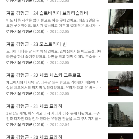
이었어요. 기차에서 정신없이 잤어요. 국경 심사 따위는 없었어
여행-겨울 강행군 (2010)
2012.02.05
직도 기억나는 이야기가 바로 첼로. 예진 누나가 오스트리아에
요. 친구도 저도 각자 매우 힘든 마지막 하루 일정을 소화했어요.
처음 오게 된 이유는 첼로 유학이었대요. 그러면서 '첼로'에 대한
언제 잠들었는지도 모르겠어요. 그냥 기절하듯 잠들었어요. 아
겨울 강행군 - 24 슬로바키아 브라티슬라바
고정관념 중 하나 - 많은 사람들이 '첼로' 하면 한쪽 어깨에 첼로
침. 베니..
빈도 나름 시간을 많이 필요로 하는 곳이었어요. 최소 3일은 필
를 맨 가냘픈 소녀를 상상하는데... 그딴 거 없다! 첼로가 한쪽 어
요한 곳이었어요. 도시가 깔끔하고 예쁜데 절대 작은 도시가 아
깨에 맬 수 있는 만만한 악기가 아니라고 했어요. 생각해보니 기
니에요. Rough Guide to Europe 에는 주요 도시 지도가 나와
타를 한쪽 어깨에 메고 다니는 사람을 거의 본 적이 없어요. 첼로
여행-겨울 강행군 (2010)
2012.02.05
요. 이 지도에서 축적을 보면 큰 도시인지 작은 도시인지 바로 알
가 크다보니 비가 오면 첼로하는 사람들은 자기는 비 쫄딱 맞으
수 있어요. 빈은 축적이 500m였어요. 이 정도면 매우 큰 도시.
면서 첼로한테 우산 씌워주는 건 당연한 거고, 택시탈 때 참 문제
겨울 강행군 - 23 오스트리아 빈
물론 파리보다는 작아요. 파리는 축적이 1km. 볼 것도 많고 도시
라고 했어요..
드디어 떠나는 날 새벽이 되었어요. 민박집에서는 배고프겠다며
도 매우 커요. 유럽을 지켜주고 유럽 대륙을 한때 호령했던 합스
라면을 하나 끓여주었어요. 라면을 먹고 형께 이메일 주소를 받
부르크 제국의 수도였어요. 우리의 빈에서의 일정은 총 4일. 3일
은 후 버스 정거장으로 갔어요. 비엔나까지는 버스로 금방이었어
째에는 무엇을 할까 고민했어요. "누나, 여기에서 브라티슬라바
여행-겨울 강행군 (2010)
2012.02.05
요. 꽤 오래 걸릴 줄 알았는데 잠깐 눈 붙이는 사이 도착했어요.
오래 걸려요?" "거기? 버스로 2시간이에요. 여기서 금방 가요."
"헉...글자 어떻게 읽지?" 전날 밤을 새가면서 민박집 정보를 찾
브라티슬라바나 갔다 올까? 빈에서 시간을 보내려면 못 보..
겨울 강행군 - 22 체코 체스키 크룸로프
아 보았어요. 하지만 너무 늦어서인지 예약할 수 있는 민박이 없
체코에서의 마지막 날. 다음날 일찍 빈으로 가야했기 때문에 사
었어요. 고르고 골라서 민박 2개를 추려내었어요. 일단 닥치고
실상 체코에서의 마지막 일정이었어요. 우리가 타고 온 버스. 체
가 보기로 했어요. 혹시나 예약 취소하는 사람이 있을 수도 있었
스키 크룸로프에 도착했어요. 버스터미널이라고 부르기도 뭐한
거든요. 정 안 되면 바닥에라도 재워다라고 할 생각이었어요. 일
여행-겨울 강행군 (2010)
2012.02.05
곳에서 조금 걸어가자 건물이 하나 둘 등장하기 시작했어요. "여
단 첫 번째 목표는 빈박. (Weinbak,
기 진짜 예쁘다!" 감탄사가 자연스럽게 나왔어요. 이것은 눈이
http://www.wienbak.com/) 이때가 2010년 1월 초였는데
겨울 강행군 - 21 체코 프라하
긍정적으로 쌓인 사례라고 해야 할까요? 너무 많이 쌓이지 않아
생긴지 얼마 안 된 민박이..
1월 1일 새해. 아침 먹고 다시 자다가 아주 늦게 나왔어요. 무슨
서 무언가 부드러운 느낌이 들었어요. 화려하고 알록달록한 것보
건축 디자인 대상인가 탔다는 유명한 건물을 보고 구시가지를 향
다 훨씬 부드럽고 동화 같아졌어요. 관광객도, 주민들도 거의 보
해 갔어요. 카를교를 건너 바투스 성당 안으로 들어갔어요. 이거
이지 않았어요. 겨울 여행이라서 그런 것인지 프라하에서 멀리
여행-겨울 강행군 (2010)
2012.02.04
찍는데 사람들이 계속 밀려들어서 꽤 찍기 어려웠어요. 저게 다
떨어져있는 곳이라 그런 것인지는 모르겠어요. 하여간 거리에 사
은이라고 했어요. 정말 크고 웅장한 바투스 성당. 친구와 저녁을
람들이 거의 없었어요. 정말 텅 빈 것 같은 거리를 셋이서 걸었어
겨울 강행군 - 20 체코 프라하