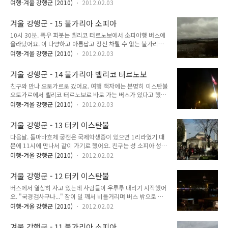
에 드러누워 잘 수 있었어요. "야, 귀중품 잘 챙겨." "알았어." "품에 지니고 자." "괜
시즌이라 표가 없었어요. 두 번째, 원래 여행 경로를 앞당겨서 당
여행-겨울 강행군 (2010)
2012.02.03
찮아. 가방에 자물쇠 채웠잖아." 친구에게 귀중품은 최대한 몸에 지니고 자라고 했지
장 위로 올라갈 경우 기다리고 있는 것은 높은 물가. 차라리 여기
만 친구는 몸에 지니고 자면 불편해서 잘 수가 없다고 했어요. 그래도 여권과 돈이 든
에서 일박을 하는 한이 있더라도 안경 문제 만큼은 해결해야 했
겨울 강행군 - 15 불가리아 소피아
목걸이 지갑은 목에 걸고 옷 속에 집어넣은 후 잤어요. 귀찮음과 피로가 팍팍 느껴지
어요. 여행 일정을..
10시 30분. 폭우 퍼붓는 벨리코 터르노보에서 소피아행 버스에
는 친구의 말에 그냥 놔두었어요. 저는 매일 그랬듯 귀중품을 전부 얇은 외투 안주머
올라탔어요. 이 다양하고 아름답고 정신 차릴 수 없는 불가리아
니에 넣고 잠근 후, 외투를 잘 잠그고 그 위에 두꺼운 점퍼를 잘 껴입고 의자에 드러누
의 모습! 혹시나가 역시나. 소피아행 버스는 연착했어요. 이 동네
웠어요. 곤히 자고 있는데 부스럭거..
여행-겨울 강행군 (2010)
2012.02.03
에서 정시에 도착할 거라 생각하면 그게 오산. 제발 팍팍 연착하
라는 벨리코 터르노보에서는 쓸데없이 예정 도착시간보다 훨씬
겨울 강행군 - 14 불가리아 벨리코 터르노보
일찍 도착하더니 정작 빨리 도착해야 하는 소피아는 1시간 연착
친구와 만나 오토가르로 갔어요. 여행 책자에는 분명히 이스탄불
했어요. 연착 이유는 바로 눈 때문. 눈 때문에 소피아로 버스가
오토가르에서 벨리코 터르노보로 바로 가는 버스가 있다고 했어
진입해서 버스 터미널까지 가는데 길이 너무 막혀서 1시간 연착
요. 들어가자마자 우리를 거칠게 잡는 호객꾼의 손길. '벨리코 터
하고 말았어요. 소피아에 도착하니 13시 40분이었어요. 버스가
여행-겨울 강행군 (2010)
2012.02.03
르노보'로 간다고 하면 무조건 버스가 없다며 '소피아'행 버스로
소피아에 도착하자마자 일단 기차역으로 갔어요. 만약 기차 시간
끌고가려고 했어요. 하지만 여기에 굴복할 제가 아니었어요. 분
이 안 맞는다면 어쩔 수 없이 루마니아 부쿠레슈티행 버스를 타
겨울 강행군 - 13 터키 이스탄불
명히 제가 보고 있던 여행 책자에 벨리코 터르노보행 버스가 있
야 했어요. "다행이다!" 정..
다음날. 돌마바흐체 궁전은 국제학생증이 있으면 1리라였기 때
다고 나와 있었거든요. 호객꾼들을 뒤로 하고 버스 회사 사무실
문에 11시에 만나서 같이 가기로 했어요. 친구는 성 소피아 성당
을 하나하나 들어가보기 시작했어요. "벨리코 터르노보 가요?"
으로 갔고, 저는 블루모스크에 갔어요. 블루 모스크는 입장료 공
"안 가요." 전부 벨리코 터르노보 가는 버스는 없다고 했어요.
여행-겨울 강행군 (2010)
2012.02.02
짜. 단, 주의할 게 있다면 예배 시간에는 관광객을 다 쫓아내요.
"책이 잘못 나온 건가?" 버스 사무실을 한참 돌아다녔지만 벨리
예배 시간이 끝나면 다시 입장. 블루 모스크로 가자! 블루 모스크
코 터르노보로 간다는 버스는 없었어요. 책이 잘못 나온 것 아닌
겨울 강행군 - 12 터키 이스탄불
와 아야 소피아는 서로 마주보고 있어요. 아침인데도 아야 소피
가 하는 생각이 들었어요. ..
버스에서 열심히 자고 있는데 사람들이 우루루 내리기 시작했어
아쪽은 사람들이 줄을 잔뜩 서 있었어요. 그에 비해 블루 모스크
요. "국경검사구나..." 잠이 덜 깨서 비틀거리며 버스 밖으로 나
는 줄이 많지는 않았어요. 이것이 공짜의 힘! 블루 모스크는 크게
왔어요. 불가리아 국경을 넘고 터키 국경을 넘었어요. 확실히 귀
기다릴 필요가 없어요. 입구에서 신발 벗고 신발을 공짜로 주는
여행-겨울 강행군 (2010)
2012.02.02
찮은 터키 국경심사. 다른 나라 국경심사는 몸만 내리면 되는데
비닐 봉지에 집어넣으면 끝. 그리고 문을 열어놓는 시간도 길어
터키 국경심사는 짐도 다 내려요. 입국심사 받은 후 버스에 있는
요. 원하면 발도 씻을 수 있어요. 여기는 아무리 커도 원래부터
겨울 강행군 - 11 불가리아 소피아