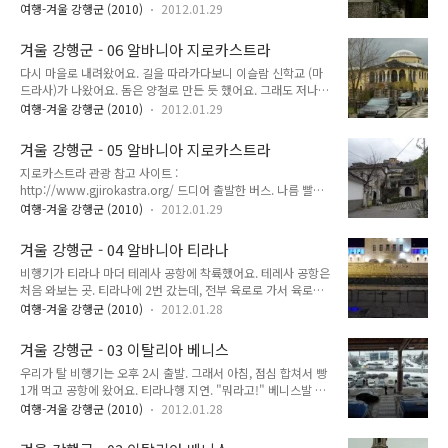
택에 들어갈까 망설여졌어요. 그러나 크게 고민할 필요조차 없는
속을 울렁거리게 만들었어요. "외워야 해!" 말은 모르지만 글자
여행-겨울 강행군 (2010)
2012.01.29
일이었음을 금방 깨닫게 되었어요. 입구가 잠겨 있어. 혹시 다른
는 알아야 한다는 생각이 머리를 지배하고 있었어요. 최소한 글
문이 있나 둘러 보았지만 다른 문은 보이지 않았어요. 분명 정문
자는 읽어야 표지판이라도 읽으며 돌아다니니까요. 글자를 겨우
겨울 강행군 - 06 알바니아 지로카스트라
이었어요. 문은 굳게 잠겨 있었고, 안에는 그 누구도 보이지 않았
다 외웠을 때, 버스가 국경..
다시 마을로 내려왔어요. 길을 따라가다보니 이슬람 신학교 (마
어요. "그냥 가자." 멀리 보이는 교회의 종탑. 제카테 저택을 지
드라사)가 나왔어요. 돔은 양철로 만든 듯 했어요. 그래도 저나마
나 걷다 보니 공산 알바니아의 흔적을 또 찾을 수 있었어요. 뭔지
형태가 남아있어서 다행이라고 생각했어요. 전깃줄을 만지고 계
는 모르겠으나 어쨌든 공산 알바니아의 흔적. 여담이지만 공산
여행-겨울 강행군 (2010)
2012.01.29
신 아저씨. 가뜩이나 비가 와서 모든 게 젖어 있는데 맨손으로 전
알바니아는 유고슬라비아와도 사이가 안 좋았고, 소련과도 사이
깃줄을 만지는 장면을 보니 제가 더 불안했어요. 아저씨께서는
가 안 좋았고, 중국 (중공)과도 사이가 안 좋았어요. 진짜로 철저
겨울 강행군 - 05 알바니아 지로카스트라
저희를 잠깐 바라보시더니 다시 전깃줄을 만지시기 시작하셨어
한 고립 국가..
지로카스트라 관광 참고 사이트 :
요. 이 모스크가 지로카스트라에서 가장 유명한 모스크에요. 이
http://www.gjirokastra.org/ 드디어 출발한 버스. 나름 빨리
름은 '지로카스트라 모스크', 또는 '바자르 모스크'에요. 무언가
달리는 것 같았지만 여기는 도로 사정이 좋지 않은 알바니아. 모
특별한 이름이 있을 것 같지만 특별한 이름은 없어요. 모스크 입
여행-겨울 강행군 (2010)
2012.01.29
든 일정이 망했어요. 중간에 휴게소를 들려서 간단히 밥을 사먹
구. 들어가보려고 했으나 문이 잠겨 있었어요. 보통 모스크는 24
고 다시 버스에 올라탔어요. 정말 정신없이 잤어요. 모두가 쿨쿨
시간 아무 때나 들어갈 수 있는데 여기는 문을 아예 걸어잠그었
겨울 강행군 - 04 알바니아 티라나
잠을 자고 있었어요. 창밖에 보이는 것은 오직 어둠 뿐. 그렇게
어요. 그래서 유리창을 통해 ..
비행기가 티라나 마더 테레사 공항에 착륙했어요. 테레사 공항은
얼마나 잤는지 몰라요. 친구가 뒷사람과 이야기하는 소리에 잠에
처음 와보는 곳. 티라나에 2번 갔는데, 전부 육로로 가서 육로로
서 깨어 창밖을 보니 비가 내리고 있었어요. "아...망할...왜 비는
나왔어요. 제가 이용한 경로는 버스로 그리스 테살로니카, 마케
내리는 거야!" 잠이 덜 깨서 졸린데 갑자기 짜증이 버럭 밀려왔
여행-겨울 강행군 (2010)
2012.01.28
도니아 스코페, 코소보 프리슈티나에서 티라나로 오고 가는 경로
어요. 시계를 보니 밤 11시가 넘었어요. 알바니아에서 밤 11시
였어요. 비행기로 알바니아 티라나에 간 것은 처음이었어요. 공
면 모두가 잠잘 시간. 이 시각에 비를 맞으며 여관을 찾아 돌아다
겨울 강행군 - 03 이탈리아 베니스
항 자체는 크지 않았어요. 입국 심사대 옆이 환승 심사대였는데
닐 생각 하니 한숨만..
우리가 탈 비행기는 오후 2시 출발. 그래서 아침, 점심 합쳐서 빵
환승 심사대로 가는 사람도 있었어요. 환승 심사대를 통과할 때
1개 먹고 공항에 왔어요. 티라나행 지연. "뭐라고!" 베니스발 티
에는 신발도 벗어야 했어요. 우리는 입국 심사대. 입국 심사는 별
라나행 비행기가 2시간 지연이라고 전광판에 떴어요. 공항에 12
것 없었어요. 그냥 여권을 스윽 훑어보더니 여권 맨 뒷장에 도장
여행-겨울 강행군 (2010)
2012.01.28
시에 도착해 비행기 타기만을 기다리던 우리에겐 정말 힘빠지는
을 쾅 찍어주었어요. "Welcome to Albania." "Thank you."
소식. 사진 재활용. 창밖을 보니 눈이 엄청나게 많이 내리고 있었
입국 심사대에서는 긴 말이나 현지어 안 하는 것이 상책. 괜히