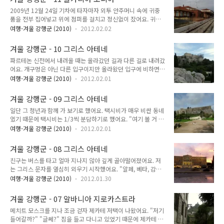
모든 짐을 다 꺼내서 다시 한 번 세관 검사를 받아요. 밀무역이
모스크. 여기는 구..
2009년 12월 24일 기차에 타자마자 외투 안주머니 속에 귀중
극성이라 이렇게 까다롭게 한다고 하는데 어쨌든 추운 겨울밤,
품을 전부 집어넣고 위에 점퍼를 걸치고 정신없이 잤어요. 귀중
잠이 덜 깬 상태에서는 극악으로 귀찮은 일. 모든 심사가 끝나자
품을 전부 외투 안주머니 속에 집어넣고 점퍼를 입은 이유는 도
다시 버스에 올라타서 잠을 청했어요. 오늘은 성탄절. 그러나 여
여행-겨울 강행군 (2010)
2012.02.02
난을 방지하기 위해서였어요. 강도야 어쩔 수 없지만 도둑은 조
기는 터키. 터키는 이슬람 국가. 성탄절 분위기는 전혀 느낄 수
금만 신경쓰면 피할 수 있는데, 겨울에는 가장 좋은 것이 옷 속에
없었어요. 버스가 이스탄불 버스 터미널에 도착하자마자 가장 먼
겨울 강행군 - 10 그리스 아테네
집어넣고 위에 외투를 걸치고 자는 것. 옷을 발가벗기고 훔쳐가
저 한 일은 환전소 ..
파르테논 신전에서 내려올 때는 올라갔던 길과 다른 길로 내려갔
면 그것은 강도. 기차에서 도둑을 한 번 당해본 적이 있기 때문에
어요. 개구멍은 아닌 다른 입구이지만 올라왔던 입구에 비하면
확실히 도난을 당하지 않기 위해 생각해낸 것이었어요. 솔직히
작은 입구였어요. 그 이유야 당연히 아까 올라왔던 길에는 극장
깊이 잠들면 가방을 건드리는 것은 신경쓰기 어려워요. 친구와
여행-겨울 강행군 (2010)
2012.02.01
도 있고 이것 저것 큼지막한 유적들이 있었지만 이쪽은 별 거 없
불침번을 서며 자는 방법도 생각해 보았지만 친구는 기차에 타자
었거든요. "우리가 많이 올라갔구나." 다른 쪽으로 내려와서 뒤
마자 정신 못 차리고 잠들었어요. 솔직히 피곤한 상황에서 불침
겨울 강행군 - 09 그리스 아테네
돌아보니 멀리 파르테논 신전이 보였어요. 우리나라보다 도시화
번을 선다는 것 자체가 말이 ..
일단 그 청년과 함께 가 보기로 했어요. 택시비가 매우 비싼 동네
가 더 심해 보였던 아테네였지만 이렇게 예뻐 보이는 구석도 있
였기 때문에 택시비는 1/3씩 분담하기로 했어요. "여기 볼 거 뭐
었어요. 헤파이스토스 신전으로 가야 하는데 다 내려와서 길을
있어요?" "여기는 정말 환타스틱해요!" 아 맞다...너 서양인이
따라가다보니 시장으로 가게 되었어요. 시장 바로 옆이 유적이에
여행-겨울 강행군 (2010)
2012.02.01
지...미안하다... 서양인에게 그리스 아테네 어떻냐고 물어보는
요. 별로 볼 것도 없는데 유료. 서양인들이 아테네 유적에 열광하
것이 바보. 서양인에게 그리스 아테네란 한국인에게 백두산 천지
는 것까지는 알겠는데 정말 일주일도 부족하다는 생각은 전혀 안
겨울 강행군 - 08 그리스 아테네
보다 더 큰 의미를 가져요. 얘네들 문화의 기본을 이루는 한 축이
들었어요. 시장에 들어가서 무언가 살..
친구는 버스를 타고 얼마 지나지 않아 깊게 골아떨어졌어요. 저
바로 고대 그리스-로마 문화. 그래서 바이런은 총을 들고 그리스
는 그리스 문자를 열심히 외우기 시작했어요. "알페, 베타, 감
독립 전쟁에 직접 참전까지 했어요. 그리고 고대 그리스 - 특히
마..." 하지만 그리스 문자는 정말 쉽지 않았어요. 대소 문자 구분
아테네는 민주주의의 시발점. 고등학교때까지 질리도록 외워야
여행-겨울 강행군 (2010)
2012.01.30
이 있는 것은 물론이고 알파 같은 것 몇 개 빼면 모양도 낯설었어
하는 '고대 아테네의 직접 민주정치'가 이루어졌던 곳이에요. 그
요. 글자 모양이 라틴 알파벳과 비슷하게 생긴 녀석들도 있었지
래서 서양인들에게는 매우 의미있는 장소. 서양 청년은 아테네를
겨울 강행군 - 07 알바니아 지로카스트라
만 발음까지 라틴 알파벳과 같지는 않았어요. 그리고 글자 모양
다 보기 위해..
메치트 모스크를 지나 조금 걷자 제카테 저택이 나왔어요. "저기
이 이상하게 제 신경을 박박 긁었어요. 뭔가 둥글둥글하면서도
들어갈까?" "글쎄?" 짐을 들고 다니고 있었기 때문에 제카테 저
뾰족뾰족한 게 있고 흘려쓴 듯 한 느낌이 머리를 어지럽게 하고