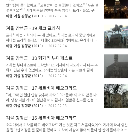
먹었어요. 저는 이날도 꼴레노를 먹었어요. 저녁을 먹고 카를교
요. 왠지 동화책 속 세상으로 들어..
민박집에 돌아왔어요. "오늘밤에 큰 불꽃놀이 있어요." "무슨 불
를 건너 돌아오는데 오늘도 불꽃놀이...알고보니 오늘 것은 정부
꽃놀이요?" "여기 애들은 연말에 폭죽 엄청 터트리거든요. 구경
에서 하는 불꽃놀이라고 했어요. 지난 번 프라하 왔을 때 인형극
하러 가시려면 옷 든든히 입고 가세요. 그리고 술 먹고 난동 피우
돈 조반니를 못 보았기 때문에 인형극을 보러 갔어요. 민박집에
여행-겨울 강행군 (2010)
2012.02.04
는 애들도 거리에 많으니까 조심하시구요." 그래서 불꽃놀이를
서 할인된 가격에 표를 구해주어서 다른 투숙객들과 함께 보러
보러 가기로 했어요. 프라하를 세 번째 온 저는 머리를 굴렸어요.
갔어요. 무슨 내용인지 잘 몰라도 재미있었어요. 돌아오는 길. 돌
겨울 강행군 - 19 체코 프라하
분위기야 카를교 위가 제일 좋겠지만 여기는 안 봐도 비디오. 보
아오자마자 골아떨어..
프라하에는 기차역이 두 개 있어요. 하나는 프라하 중앙역이고
나마나 아수라장일 거에요. 더욱이 카를교는 소매치기가 득시글
하나는 프라하 홀레소비체 (holesovice)역이에요. 우리가 내려
서식하는 곳. 프라하에서 가장 조심해야하는 곳이 바로 카를교에
야하는 역은 중앙역. 솔직히 중앙역에서 내리나 홀레소비체역에
요. 여기에서 불꽃놀이 관람하겠다는 것은 설 연휴 시작일에 우
여행-겨울 강행군 (2010)
2012.02.04
서 내리나 요금 차이는 없어요. 모르고 잘못 내린 적이 있었는데
리나라의 설날을 직접 몸으로 느껴 보겠다고 일 없이 차 몰고 경
추가 요금 같은 것은 없었어요. 하지만 우리가 예약한 민박은 중
부고속도로 들어가는 거나 다름없는 일. 카를교보다는 카를교 옆
겨울 강행군 - 18 헝가리 부다페스트
앙역 민박. 프라하 중앙역 바로 앞에 있어요. 홀레소비체역에서
다리가 훨씬 전망은 좋을..
기차는 부다페스트에 도착했어요. 기차에서 나오자마자 너무 추
내리면 불필요하게 전철을 타고 다시 중앙역까지 와야 했어요.
워서 견딜 수가 없었어요. 밖에는 빗방울이 기분 나쁘게 떨어지
다행히 별 일 없이 중앙역에서 잘 내렸어요. 문제는...시각이 너
고 있었어요. 환전을 하고 프라하행 기차표를 구입한 후 대중교
무 일러서 민박집에 들어가기 참 미안한 시각이었다는 것이었어
여행-겨울 강행군 (2010)
2012.02.04
통 1일권을 구입했어요. 일단 왕궁의 언덕을 가기로 했어요. 전
요. 새벽 4시 좀 넘어서 중앙역에 도착했어요. 일단 지하 매표소
철과 버스를 타고 왕궁의 언덕으로 갔어요. 불쌍한 친구... 뭐 할
로 갔어요. 거기만은 이 새벽에 문을 열어 놓았어요. 홀레소비체
겨울 강행군 - 17 세르비아 베오그라드
말이 없었어요... 어제는 안경이 없어서 아무 것도 못 보더니 오
역은 정말 고약한 것이 ..
"야, 그러면 일단 안경 맞추러 가자." "아 몰라! 이 거지 같은 나
늘은 악천후로 아무 것도 못 보는구나! 안개 때문에 제대로 보이
라, 당장 떠날 거야!" 일단은 머리 끝까지 열받은 친구를 진정시
는 것이 하나도 없었어요. 보수 공사에 안개까지 겹치는 완벽한
키는 것이 급선무였어요. 친구는 무작정 당장 베오그라드를 떠난
환장의 조합! 이건 그나마 코앞에서 찍은 거라 이 정도였어요. 이
여행-겨울 강행군 (2010)
2012.02.03
다고 했는데 떠난다고 될 일이 아니었어요. 냉정하게 말하자면,
건 그래도 좀 분간이 되는 것. 조금만 멀리 떨어져도 안개 때문에
이 상황에서 몰타로 돌아갈 방법도 마땅찮았어요. 무조건 이 망
볼 수 있는 것이 없었어요. 조르나이 제품으로 장식되어 화려한
겨울 강행군 - 16 세르비아 베오그라드
할 베오그라드를 떠나자고 하는데, 여행을 중단하고 돌아가려면
지붕을 자랑하는 마..
소피아에서 기차를 타고 베오그라드 가는 것은 저도 처음이었어요. 기차에 타서 양말
일단 베니스로 가야 했어요. 베니스로 가서 무작정 공항으로 간
을 갈아신고 잠을 잘 준비를 했어요. 기차에 사람이 없어서 둘이 한 칸에 들어가 의자
후 표를 구해서 몰타로 돌아가야 하는데 하필 이 시기는 성수기