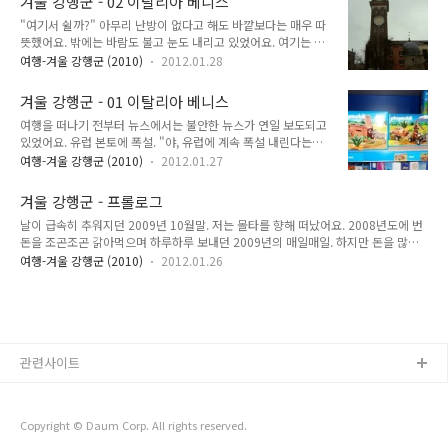
겨울 강행군 - 02 이탈리아 베니스
어요. 도무지 그칠 기색이 아니었어요. "설마 오늘 결항되나?"
주..
"여기서 쉴까?" 아무리 난방이 없다고 해도 바깥보다는 매우 따
숙소를 예약하고 다니는 게 아니었기 때문에 결항된다고 해서 일
뜻했어요. 밖에는 바람도 불고 눈도 내리고 있었어요. 여기는 베
정이 크게 꼬이는 것은 없었어요. 하지만 공항에서 하룻밤 또 노
니스. 바닷가 동네라서 해풍이 슁슁 불어요. 그 차가운 바닷바람
숙을 해야 한다면 정말 돌아버릴 일. 날이라도 따뜻하면 어떻게
여행-겨울 강행군 (2010)
2012.01.28
에 눈까지 내리는 끔찍한 바깥. 차가운 바람이라도 피할 수 있다
버틸 수 있어요. 하지만 전날 이 공항이 얼마나 추운지 경험했기
는 것 만으로도 확실히 따뜻했어요. "뭐 하나 먹자." 양심적으로
때문에 그냥 눈 앞이 깜깜했어요. 눈이 어느 정도로 많이 내리고
겨울 강행군 - 01 이탈리아 베니스
자판기에서 뭔가 하나 뽑아먹어야겠지? 그래서 고른 것이 가장
있었냐하면 ..
여행을 떠나기 전부터 뉴스에서는 불안한 뉴스가 연일 보도되고
가격이 싼 과자였어요. 혹시 주인이 와서 쫓아낼 지도 모르니 과
있었어요. 유럽 본토에 폭설. "야, 유럽에 계속 폭설 내린다는
자를 하나하나 세어 가면서 먹었어요. 입에 넣고 녹여가며 재료
데?" "엄청 춥겠다." "옷 최대한 껴입고 가야겠는데?" 2010년
와 양념의 맛을 하나하나 음미했어요. 친구는 짐에서 옷을 꺼내
여행-겨울 강행군 (2010)
2012.01.27
12월 19일. 드디어 여행 당일이 돌아왔어요. 오직 이 날만을 기
껴입었어요. 저는...신발에 문제가 있음을 알았어요. 양말이 축축
다렸어요. 아침부터 짐을 싸고 발레타에 갔어요. 발레타 입구 앞
하게 젖었어요. 무엇이 문제인지는 몰랐지만 확실히 신발에 문제
겨울 강행군 - 프롤로그
에 있는 기사식당에서 간단히 점심 겸 저녁을 먹고 버스를 루카
가 있었어요. "혹시 그..
날이 급속히 추워지던 2009년 10월말. 저는 몰타를 향해 떠났어요. 2008년도에 번
공항에 가는 버스에 올라탔어요. 우리 둘의 짐은 제 캐리어 한 개
돈을 조곤조곤 갉아먹으며 하루하루 보내던 2009년의 매일매일. 하지만 돈을 많이
와 백팩 2개가 전부. 저가 항공이라 짐을 하나 부칠 때에도 돈을
벌어놓은 것은 아니다보니 슬슬 위기감이 찾아오기 시작했어요. 그때 나타난 제 친구
추가로 지불해야 했기 때문에 혹시나 액체류를 사게 되면 보낼
여행-겨울 강행군 (2010)
2012.01.26
Y군. "몰타로 영어 어학연수 가자." 영어라고는 '하와유', '땡큐' 수준인 저. 일단 영어
용도로 제 캐리어 한 개만 부치기로 했어요. 나머지 짐은 전부 가
를 좀 배우고 오기로 결심했어요. 하루하루 벌어놓은 돈을 허무하게 갉아먹으며 보낼
방에 우겨넣고 최대한 껴입었어요. 짐이 적으니 다행히 엄청나게
바에는 차라리 영어 한 마디라도 배워오는 것이 낫겠다고 생각했어요. 그래서 11월
작은 몰타..
부터 몰타에서 영어 공부를 시작했어요. 첫날 시험을 보았는데 당연히 최악의 결과.
맞은 게 안 보였어요. 하지만 굴욕적인 beginner 는 피해서 elementary로 들어갔어
요. 다행히 이 코스에서는..
관련사이트
Copyright © Daum Corp. All rights reserved.