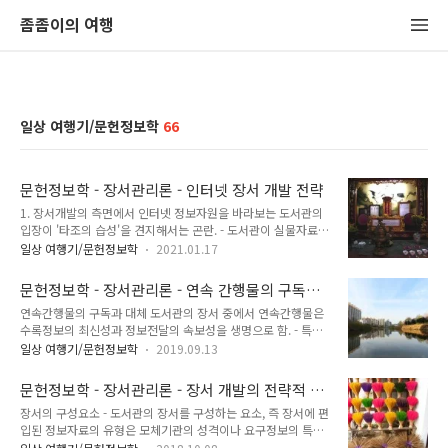
좀좀이의 여행
일상 여행기/문헌정보학
66
문헌정보학 - 장서관리론 - 인터넷 장서 개발 전략
1. 장서개발의 측면에서 인터넷 정보자원을 바라보는 도서관의
입장이 '타조의 습성'을 견지해서는 곤란. - 도서관이 실물자료만
고집할수록 장서개발의 여지는 줄어들고 이용자로부터 외면당
일상 여행기/문헌정보학
2021.01.17
하게 됨. - 다시 말해서 도서관에서 인터넷 정보자원의 확인과 수
집, 관리와 서지통정을 '불가능한 업무' 내지 '책임 밖의 업무'로
문헌정보학 - 장서관리론 - 연속 간행물의 구독과
간주하여 무시한다면 기존장서의 이용가치는 더욱 하락. 2. 장서
대체 및 전자 잡지 개발 전략
연속간행물의 구독과 대체 도서관의 장서 중에서 연속간행물은
개발의 영향요인들에 대한 분석이 선행되야 함. - 검토되어야할
수록정보의 최신성과 정보전달의 속보성을 생명으로 함. - 특히
사항은 다음과 같음. 01. 정보기술과 정보자원의 급격한 변화를
학술지와 서지자료는 대학도서관의 가장 중요한 학술정보인 동
고려한 단기계획의 필요성 02. 정보자원의 비영속성 03. 저자
일상 여행기/문헌정보학
2019.09.13
시에 장서구성의 우수성을 가늠하는 지표.- 이것은 훌륭한 도서
(또는 웹마스터)의 책임성이나 평판에 대한 결정의 어려움 04.
관일수록 자료예산의 절반 이상을 학술지 구독에 배정한다는 사
정보자원을 접근가능한 형태로 변환하기 위한 수정의 필요성
문헌정보학 - 장서관리론 - 장서 개발의 전략적 방
실이 반증.- 그러나 학술지는 경상비 성격의 예산지출, 가격급등
05. 일부 정보자원의 ..
안 - 단행본 선정과 수집
장서의 구성요소 - 도서관의 장서를 구성하는 요소, 즉 장서에 편
에 따른 예산압박, 간접적인 구독방식에 따른 결호증가와 지연도
입된 정보자료의 유형은 모체기관의 성격이나 요구정보의 특성
착, 구독기준의 모호성 등으로 인해 구독과 관리에 긴장감이 조
에 따라 달라짐.- 대다수 일반도서관의 장서구성은 실물자료와