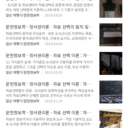
는 경우 : 도서관->서점이나 중개상->출판사(발행 및 인쇄)->서
되 이용빈도, ..
- 도서관 및 정보센터의 자료선택은 관종에 따라, 동일한 관종이
점이나 중개상->도서관- 기증자료의 경우 : 도서관->출판사(발
라도 어떤 선택론에 치중하느냐에 따라 그 기준이 달라질 수 있
행 및 인쇄기관)->도서관- 교환자료의 경우 : 도서관->다른 도서
음. - 가령 가치론에 기저하는 연구중심의 대학도서관은 현재적
관(발행기관)->도서관 2. 외국자료- 외국 출판사에 발주하는 경
일상 여행기/문헌정보학
2018.04.09
요구가치 보다는 잠재적 학술가치를 우선하여 선택하는 반면에
우 : 도서관->출판사(발행 및 인쇄)->도서관- 외국 대행사에 발
교육중심의 대학도서관은 현재의 교육과정에 부합하는 자료를
주하는 경우 : 도서관->외국 대행사(서점, 취급업자 등)->..
문헌정보학 - 장서관리론 - 자료 선택의 원칙 및
선택하는데 치중.- 그런가 하면 대다수 공공도서관은 지역사회
도서관별 자료 선택 우선 순위
자료선택의 원칙과 우선순위 - 모든 도서고나은 지향하는 목표,
의 요구도, 리뷰내용, 주제, 저자의 평판, 가격, 출판사의 평판, 자
지역사회와 봉사대상자의 특성, 이용과 요구도, 교과과정의 구성
료형태를 주요 선택기준으로 설정할 것임.- 그럼에도 지금까지
내용, 연구활동의 범위, 자료예산의 규모, 장서개발의 목표 등이
그 실용성의 여부를 떠나서 일반적, 주제별, 자료유형별로 무수
일상 여행기/문헌정보학
2018.04.04
상이.- 그렇기 때문에 자료선택의 원칙과 우선순위는 관종별로
한 선택기준이 제시되어 왔음. (1) 일반적 선택기준- 모든 관종의
그리고 동일한 관종내에서도 도서관에 따라 다르게 설정할 수밖
도서관에 공통적으로 적용될 수 있는 일반적인 선택기준을 자료
문헌정보학 - 장서관리론 - 자료 선택 이론 : 가치
에 없음. 1. 선택원리로서의 가치론과 요구론은 대립적 개념이
의 저작사정, 주제와 내용, 물리..
론과 요구론
(1) 가치론의 실체- 가치론은 도서관이 이용자를 위하여 가치기
아니라 상보적 관계. 따라서 도서관에서 개별자료를 선택할 때는
준을 설정하고 그것을 선택의 척도로 삼는 이론, 또는 이용자들
가치를 중시할 것인지, 요구를 준거로 삼을 것인지, 혼용할 것인
이 응당 읽어야 할 자료를 제공하는 이론.- 도서의 문헌적 가치와
지를 결정하되 전체적으로 균형을 유지할 필요가 있음. 2. 도서
일상 여행기/문헌정보학
2018.03.05
도서관의 교육적 기능을 강조하는 대학도서관의 중심적 선택론.
관에서는 원칙적으로 지장본보다는 양장본을 수집하는 것이 바
가치 (문헌적 가치와 독자지향적 가치로 구분)- 문헌적 가치(본
람직. 그러나 절판자료 및 미공간자료, 희귀서, 고서 등 입수곤란
문헌정보학 - 장서관리론 - 자료 선택 이론 : 자료
질적 가치, 절대적 가치)(저술목적, 주제가치, 사실성, 미적 우수
한 자료는 영인본이나 복사본 등 ..
선택론의 유형
자료선택론의 유형 - 도서관의 합목적성을 추구하는 핵심실무로
성 등)- 독자지향적 가치(상대적 가치)(지적 수준, 독서능력과 흥
서의 자료선택이 난해한 업무로 간주되는 이유는 적시에 적자에
미, 요구가치와 충족능력)-> (문헌적 가치+독자지향적 가치) 총
게 제공할 적서를 선택함에 있어서 '가치 대 요구', '소유 대 이
체적 가치(목적의 실현가치) - 이러한 도서의 가치는 문헌적 가
일상 여행기/문헌정보학
2018.01.29
용'이라는 철학적 딜레마가 상존하기 때문.- 이러한 딜레마를 극
치를 중심으로 미리 설정한 가치의 구성요소를 분석해 도서 전체
복하기 위한 이론적 토대를 구축하는 과정에서 선택론 등장. (1)
를 평가하는 방법이 주로 사용되어 왔으며, 이 때 평가기준이 되
문헌정보학 - 장서관리론 - 자료 선택 이론 : 자료
독서론- 독서론은 도서선택이 이용자의 독서흥미나 요구와 밀접
는 제요소는 주제..
선택론의 결정요인
자료의 정보가치나 이용자의 관심과 요구 - 가장 기본적인 요소
한 관계가 있다는 관점에서 이용자의 독서능력, 습관, 성향, 목적
로 도서관 목적과 더불어 선택의 당위를 결정하는 형식논리적 요
등을 조사, 분석하여 그 결과를 도서선택에 반영하자는 이론.- 독