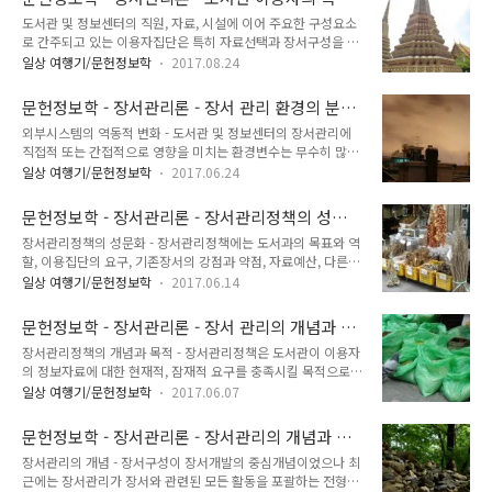
러므로 다양한 방법으로 이용자 시스템을 조사 및 분석하여 각각
과 행태
도서관 및 정보센터의 직원, 자료, 시설에 이어 주요한 구성요소
의 공통분모를 추출하고 수집정책에 반영할 때, 최신의 장서구성
로 간주되고 있는 이용자집단은 특히 자료선택과 장서구성을 좌
이 가능. - 다만 지역사회나 이용자집단과 장서개발간에는 몇 가
우하는 환경변수. 그러므로 이용자의 특성과 요구변화는 언제나
지의 기본법칙이 존재한다는 사실을 간과해서는 안 됨.1. 도서관
일상 여행기/문헌정보학
2017.08.24
주목의 대상일 수밖에 없으며, 지역사회나 모체기관의 환경, 구
에서 아무리 많은 장서를 확보하고 있더라도 이용자들은 자신이
성원들의 정보요구, 정보자료의 탐색행위와 이용행태 등을 조사
찾는 자료가 없으면 장서 부족을 토로하는 경향이 강함.2. 어떤
문헌정보학 - 장서관리론 - 장서 관리 환경의 분석
및 분석하여 장서관리에 반영해야 함. 이용자의 특성과 행태 - 모
도서관의 장서도 봉사권역내의 개인이..
- 외부 시스템의 변화
외부시스템의 역동적 변화 - 도서관 및 정보센터의 장서관리에
든 도서관은 집서계획을 추진하기에 앞서 장서관리와 불가분의
직접적 또는 간접적으로 영향을 미치는 환경변수는 무수히 많
상관관계를 형성하는 봉사집단의 특성이나 이용행태를 분석하
음.- 그 중에서는 도서관에서 통제 가능한 변수들도 있고 전혀 그
는 과정이 필요.- 그러나 일정한 기준을 설정하지 않은 채 정보접
일상 여행기/문헌정보학
2017.06.24
렇지 못한 변수들도 상당히 있음.- 환경변수는 외부시스템, 이용
근이나 이용행태를 분석하여 특징을 추출하기란 곤란하므로 공
자 시스템, 도서관 시스템으로 구분할 수 있음. 이들은 개별적,
공도서관과 대학도서관으로 한정하여 각각의 이용대상자에 대
문헌정보학 - 장서관리론 - 장서관리정책의 성문
또는 상호작용하며 장서관리에 영향을 미침.- 외부시스템의 주
한 배경정보나 기초데이터를 확인하는 것이 보다 편리...
화
장서관리정책의 성문화 - 장서관리정책에는 도서과의 목표와 역
요 환경변수 : 정보네트웍의 광역화, 정보매체의 다양화, 정보생
할, 이용집단의 요구, 기존장서의 강점과 약점, 자료예산, 다른
산량의 급증추세, 자료가격의 급등현상, 가상적 정보공간의 출현
도서관이나 정보센터의 수집방침과 실무, 자원공용프로그램, 정
과 급속한 확산 정보네트웍의 광역화 - 정보기술은 정보의 창출
일상 여행기/문헌정보학
2017.06.14
보환경의 변화 등의 내외적 변수들이 다대한 영향을 미침.- 따라
과 수집, 처리와 축적, 검색과 전달, 유통과 확산, 재상산 등의 제
서 정책을 수립할 때는 영향변수들을 충분히 반영해야 하므로 테
활동에 투입되는 하드웨어와 소프트웨어 및 정보인력을 총체적
문헌정보학 - 장서관리론 - 장서 관리의 개념과 목
스크 포스의 성격을 지닌 장서관리정책개발위원회를 구성한 다
으로 함축하는 개념.- 이런 정보기..
적, 유용론과 무용론
장서관리정책의 개념과 목적 - 장서관리정책은 도서관이 이용자
음에 그들의 주도하에 정책을 수립하여 초안을 작성하고, 의견수
의 정보자료에 대한 현재적, 잠재적 요구를 충족시킬 목적으로
렴 및 조정과정을 거쳐 수정 및 보완한 후에 최종문서로 채택해
장서를 개발 및 관리하기 위한 의도적인 계획.- 장서관리정책의
야함. (1) 장서관리정책의 수립 1. 먼저 외부환경인 이용집단, 정
일상 여행기/문헌정보학
2017.06.07
존재여부는 도서관이 장서를 주먹구구식으로 관리하는지, 아니
보기술과 정보매체의 발전동향, 다른 도서관의 장서구성과 수집
면 계획적으로 개발하는지를 가늠하는 최초의 증거. 장서관리정
방침, 자원공용시스템(협동수서, 분담수서, 보존정책 등)을 분석.
문헌정보학 - 장서관리론 - 장서관리의 개념과 발
책의 포괄적 목적- 도서관의 전반적 목적과 목표의 범주내에 존
이 가운데서도 특히 이용대상자를 분..
전 과정
장서관리의 개념 - 장서구성이 장서개발의 중심개념이었으나 최
재하는 계획도구- 선택정책 및 실무의 일관성과 연속성의 정도
근에는 장서관리가 장서와 관련된 모든 활동을 포괄하는 전형적
를 제고시키는 관리도구- 직원보다는 이용자집단과 일반대중에