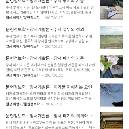
문헌정보학 - 장서개발론 - 수서 부서의 기능
사항을 조사할 수 있도록 정리한다. 신청형태는 구두신청, 공식
관 자체가 상대기관과 합의해 ..
수서 부서의 기능 (1) 도서관이 입수하고자 하는 자료에 관한 정
적인 경로를 통한 신청 등 다양하지만 양식과 방법은 도서관마다
보 조사1. 기본적인 서지데이타 (서명, 저자명, 출판사항, 총서관
다르다.- 대부분의 신청양식은 다음과 같은 사항을 기입하도록
계 등)의 기록확보2. 국가서지 및 국제서지와 신청자료를 대조해
하고 있다.- 저자, 서명, 출판사, 출판년도, 판차, 가격, 부수, 신청
일상 여행기/문헌정보학
2017.01.17
서지데이타를 완전하게 기록하고 확인3. 우너하지 않는 복본을
자명, 승인자의 서명- 신청양식은 년도 마다 색깔을 달리함으로
구입하지 않도록 신청자료가 도서관에 없으며 주문 중의 자료도
써 그 자료가 몇 년도에 신청되었는지 식별이 용이하게 하도록
문헌정보학 - 장서개발론 - 수서 업무의 정의
아니라는 것을 확인4. 각 자료에 대해 예상가격과 구입할 수 있
하고 있다. 2. 서지..
수서 업무의 정의 수서 업무란 도서관의 목적을 달성하기 위해
는 공급처를 확인 (2) 구입업무1. 주문서를 발송할 적절한 판매
자료를 수집, 등록하여 장서를 합리적으로 구성하고 망실 및 불
상 또는 출판사의 선택2. 주문서 작성3. 주문서 발송4. 자료의 도
용도서를 제적함으로서 도서관 자료를 물품 관리적 측면에서 출
착시 지불자금의 준비 (3) 주문자료에 대한 기록관리1. 각 자료
일상 여행기/문헌정보학
2017.01.11
납하는 일련의 회계업무. - 수서업무는 주로 자료의 선정, 수입,
의 서명, 가능한 경우 저자명, 총서관계, 국제 표준번호에 의해
등록, 제본, 제적업무 등으로 이루어짐. - 수서부서에서 하는 업
접근할 수 있는 파일의 유지2. 주문도서의 상태를 확인하기 위해
문헌정보학 - 장서개발론 - 장서 폐기의 기준
무1. 구입, 기증, 교환 등을 통한 자료의 입수2. 자료의 검수3. 자
미착, ..
장서 폐기의 기준 폐기자료의 선정은 일정한 기준을 따르기 마련
료구입을 위한 예산집행4. 외국 주문자료의 통관업무5. 도서원
인데, 이런 기준은 각 도서관의 성격 (목적, 조직, 장서, 시설), 자
부 작성 및 기타 장비 업무6. 미착 자료의 관리7. 장서현황 통계
료 구입예산, 그 도서관이 봉사해야 할 이용자층의 성격, 그들의
8. 도서관의 효율적인 장서구성을 위한 장서개발 정책의 수립 및
일상 여행기/문헌정보학
2017.01.02
이용요구 및 이용패턴, 또한 각 학문분야 및 그 출판물의 다양한
제적 업무 - 수서업무는 도서관 장서구성의 시발점이 될 뿐만 아
성격 등에 따라 결정된다. 일반적인 폐기 자료 선정의 기준은 다
니라 도서관의 궁극적 목표인 이용자 서비스업무 과정 중의 첫
문헌정보학 - 장서개발론 - 폐기를 저해하는 요인
음과 같다. 1. 최종 대출일자- 자료가 10년 이상(혹은 도서관의
단계. - 수서..
폐기를 저해하는 요인 카터와 봉크의 장서 폐기의 저해요인 1.
유형에 따라 더 짧게 잡을 수도 있다) 대출된 적이 없으면 폐기한
많은 비용이 소모될 것이라고 생각하는 점2. 책을 아끼는 전통적
다. (역으로, 자료가 지속적으로 이용되고 있으면 복본을 구입한
관념3. 폐기된 자료가 언젠가 다시 이용자로부터 요구도리 지 모
다든가 하여 자료를 항상 양호한 상태로 유지시켜 주어야 한다.)
일상 여행기/문헌정보학
2016.12.31
른다는 사서의 우려4. 시간이 부족하다는 점 슬로우트의 장서 폐
2. 자료의 외형상태- 외형상태가 나쁜 책 (오손, 파손)은 폐기한
기의 저해요인 1. 장서수에 대한 집착2. 업무를 증가시킬 것이라
다. 이때 재구입할 것인가를 결정해야 한다. 3. 적시성- 이는..
문헌정보학 - 장서개발론 - 장서 폐기의 의의와 필
는 두려움3. 책에 대한 경외4. 폐기 기준 설정의 어려움 이 외에
요성
장서 폐기의 의의 - 맥고우는 제적을 '과도한 복본, 이용이 거의
도 폐기 업무의 실행을 방해하는 장애요인으로 들 수 있는 것은
되지 않는 도서, 쓸모없는 자료들을 보관소로 이동시키거나 폐기
행정적, 법규적인 제도의 미비- 설혹 폐기의 필요성은 인정한다