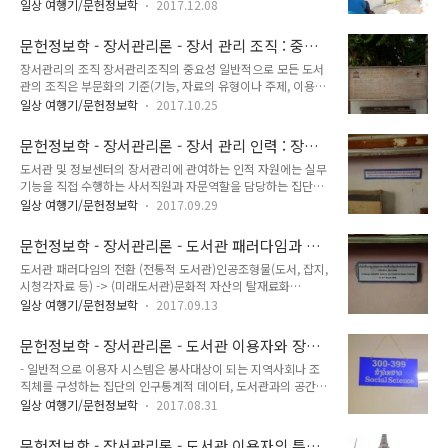
인선택자와 광범위한 환경풍토 - 그 실현을 방해하는 현실적 요
서론이 하나의 독자적인 선택론으로 간주될 수 있느냐 하는 문제
일상 여행기/문헌정보학
2017.12.08
인 (1) 도서관의 목적- 자료선택은 궁극적으로 도서관의 목적을
에 대해서는 논란의 여지가 있지만, 대개는 교육학분야에서 이루
달성하는데 필요한 자료를 선택하는 행위이므로 그 목적을 최고
어진 아동 및 성인의 독서실태에 관한 연구결과가 시카고학파를
문헌정보학 - 장서관리론 - 장서 관리 조직 : 중요
로 실현하는 선택이 바로 합목적적 선택.- 그러나 지금까지 관종
통하여 도서관학분야에 도입되..
성과 구성
장서관리의 조직 장서관리조직의 중요성 일반적으로 모든 도서
을 불문하고 자주 채택되어 왔던 교육, 연구, 정보, 문화, 오락, 보
관의 조직은 부문화의 기준(기능, 자료의 유형이나 주제, 이용자,
존 등의 목적은 특정 시대나 사회를 지배하는 가치 체계에 의하
지역 등)을 결정한 다음에 조직형성의 기본원리(분화와 통합의
여 개념과 우선순위가 바뀌어 왔으며, 선택론의 형성과 실무에도
일상 여행기/문헌정보학
2017.10.25
원리, 권한과 책임의 원리)를 적용하여 조직화함으로써 하나의
많은 영향을 미치고 있으므로 중요한 결정요인. (2) 이용대상자-
구조를 갖춤.- 이때의 조직화는 동적인 형성과정이고, 조직구조
도서관의 목적을 결정하는 것에 있어서 기본적 요소가 되는 이용
문헌정보학 - 장서관리론 - 장서 관리 인력 : 장서
는 기본골격이며, 조직은 외형적으로 드러난 실체를 지칭하는 포
자는 정보자료에 대한 요..
관리자의 활동, 책무, 요건
도서관 및 정보센터의 장서관리에 관여하는 인적 자원에는 실무
괄적 용어.- 마찬가지로 하부조직으로서의 장서관리부(서)도 자
기능을 직접 수행하는 사서직원과 자문역할을 담당하는 집단이
료의 선택과 수집, 구성과 개발, 평가와 보존에 이르는 직무 또는
있음.- 사서직원 : 수서직원, 선택사서, 주제준문가, 서고관리자,
기능의 유사성에 따라 분화하거나 통합하는 과정을 거쳐 형성.-
일상 여행기/문헌정보학
2017.09.29
열람직원- 자문역할 : 대개 위원회조직으로서의 자료선정위원
따라서 장서관리조직은 자료의 선택(요람)에서 폐기(무덤)에 이
회, 장서개발(관리)위원회, 자료보존위원회, 도서관운영위원회
르는 일련의 제기능을 효율적으로 수행할 목적으로 인력, 직무,
문헌정보학 - 장서관리론 - 도서관 패러다임과 시
장서관리자의 활동내용 장서관리자가 수행해야 하거나 실제로
정보기술 등을 체계화한 인간행동시..
스템의 변화
도서관 패러다임의 전환 (전통적 도서관)인공조형물(도서, 잡지,
처리하는 주요업무- 이용자와의 커뮤니케이션 유지- 정보요구의
시청각자료 등) -> (미래도서관)문화적 자산의 탈재료화
분석- 각종 정보자료의 선택- 발주전 중복여부 및 가격조사- 수
(dematerialization)(전통적 도서관)서고지기로서의 사서 ->
집(구입, 기증, 교환)과 등록- 제본과 수선- 장서의 평가 및 폐기
일상 여행기/문헌정보학
2017.09.13
(미래도서관) 게이트 키퍼로서의 사서(전통적 도서관)물리적 소
와 유지- 보존 및 대체업무(마이크로화, 디지털화)- 협력시스템-
장 -> (미래도서관)사이버 접근(전통적 도서관)소장패러다임
자료예산의 배정과 관리- 시간자료의 홍보활동 등. 장서관리자
문헌정보학 - 장서관리론 - 도서관 이용자와 장서
(Just-in-Time) -> (미래도서관)접근패러다임(Just-in Case)(전
의 책무와 요건 (1) 장서관리자의..
의 상관관계
- 일반적으로 이용자 시스템은 봉사대상이 되는 지역사회나 조
통적 도서관)critical information care -> (미래도서
직체를 구성하는 집단의 인구통계적 데이터, 도서관과의 공간적
관)managed information care(전통적 도서
위치관계, 도서관 및 자료의 이용목적과 빈도, 관심주제와 독서
관)Ptolemaic(library as center) -> (미래도서
일상 여행기/문헌정보학
2017.08.31
경향, 이용자료의 유형과 특성, 정보접근 및 이용행태 등을 포
관)Coperican(use at center) 전통적 도서관- 인쇄매체- 실물
괄.- 이들 대부분은 자료이용이나 정보접근과 관련된 요소. - 그
소장- 사서 디지털(전자) 도서관..
문헌정보학 - 장서관리론 - 도서관 이용자의 특성