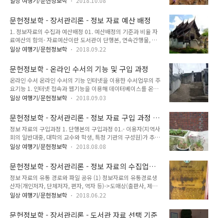
성되고 있으며, 단행본보다 훨씬 많은 문제점을 안고 있음.- 게다
일상 여행기/문헌정보학
2018.10.08
전자자료(디지털정보)가 동심원을 형성하는 가운데 다음과 같은
가 최근에는 대체수서(CD-ROM 전문데이터베이스, 전자잡지,
형태로 소장자료의 이용환경과 비소장자료의 접근기회를 제공
웹버전)의 다양화, 문헌제공봉사의 활성화에 편승해 소장중심의
문헌정보학 - 장서관리론 - 정보 자료 예산 배정
중. 1. 모든 도서관은 유형의 실물자료(인쇄자료, 시청각자료, 마
패러다임도 접근위주로 변화중.- 따라서 구..
1. 정보자료의 수집과 예산배정 01. 예산배정의 기준과 비율 자
이크로자료 등)를 중심으로 장서를 구성하고 무료로 이용하는
료예산의 함의- 자료예산이란 도서관이 단행본, 연속간행물, 시
환경을 조성해 왔음. 2. 많은 도서관은 실물자료의 보완재 내지
청각자료, 마이크로자료, CD-ROM 데이터베이스, 온라인 전자
대체재로서의 무형의 전자자료(CD-ROM 서지데이터베이스, 전
일상 여행기/문헌정보학
2018.09.22
자원 등 모든 정보자료를 구입 또는 임대하거나 유지, 관리하는
자잡지 등)를 입수해 정보네트웍과 연동하는 단말기를 통해 무
데 소요되는 제비용.- 자료예산은 도서관의 장서수준을 결정.
료로 접근하는 환경 창출. 3. 다른 도서관과 정보센터가 소장하
문헌정보학 - 온라인 수서의 기능 및 구입 과정
02. 자료예산의 배정기준 관종별 자료예산 배분시의 적용기준
고 있는 실물자료는 상호대차와 자원공용채널..
온라인 수서 온라인 수서의 기능 인터넷을 이용한 수서업무의 주
공공도서관- 봉사대상지역의 구성(연령, 민족, 언어, 교육수준,
요기능 1. 인터넷 접속과 웹기능을 이용해 데이터베이스를 온라
고용지표 등)- 경제, 사회, 정치적 요인의 변동으로 영향받은 지
인으로 검색하고 발주하는 기능.-> 여기에는 구입희망도서의 온
역사회의 특별한 요구- 베스트셀러의 복본구입율- 이용도가 높
일상 여행기/문헌정보학
2018.09.03
라인 신청 및 확인도 포함.2. 전자우편으로 송금확인, 발송여부,
은 분야의 자료요구- 정보봉사의 요구수준- 예약, 구입, 도서관
미착상황 등을 처리.3. 전자우편으로 주문하고 신용카드로 송금
상호대차의 요구정도- 신구 자료형태의 병존(CD, 카세트테이프,
문헌정보학 - 장서관리론 - 정보 자료 구입 과정 -
하는 기능.4. 고퍼(Gopher)와 웹을 이용해 텍스트형식의 서지
LP 등)- 분실 및 훼손..
단행본, 연속간행물
정보 자료의 구입과정 1. 단행본의 구입과정 01.- 이용자(지역사
정보와 목록을 제공.5. 고퍼(Gopher)와 웹을 이용해 신간안내
회의 일반대중, 대학의 교수와 학생, 특정 기관의 구성원)가 추천
와 관련정보를 제공.6. 메일링 리스트 기능을 이용해 희망자에게
(희망)한 도서와 사서가 리뷰지, 데이터베이스, 출판목록, 잡지
계속해서 신간 안내. 온라인 구입과정 1단계 : 사서나 이용자가
일상 여행기/문헌정보학
2018.08.08
및 신문의 신간소개 등의 정보원에서 추출한 도서를 대상으로 구
웹데이터베이스에서 서지정보를 탐색하는 단계.- 기존의 인쇄형
입예정도서를 선정. 02.- 선정된 타이틀을 수합하여 구입예정목
서지도구나 CD-ROM 데이터베이스보다 다양한 서지정보와 최
문헌정보학 - 장서관리론 - 정보 자료의 수집업무
록 작성.- 이 때 서지사항(저자사항, 서명, 관차, 출판사항 등)이
신정보를 확인하거나 정..
- 정보 자료의 유통 경로와 파일 공유, 입수방식
정보 자료의 유통 경로와 파일 공유 (1) 정보자료의 유통경로생
불분명하거나 누락된 도서는 신간목록이나 데이터베이스에서
산자(개인저자, 단체저자, 편자, 역자 등)->도매상(출판사, 제작
확인해 보완.- 또한 선택기준에 위배되는지를 평가해야 함. 03.-
사, 인터넷)->중개상(서점, 대행사)->소매점(도서관, 정보센터)-
구입예정목록을 가지고 장서 데이터베이스, OPAC(또는 카드목
일상 여행기/문헌정보학
2018.06.22
>구매자(이용자) 1. 국내자료- 출판사에 발주하는 경우 : 도서
록), 도서원부, 주문상태에 있는 구입리스트 등에서 중복 내지 복
관->출판사(발행 및 인쇄)->도서관- 서점 또는 중개상에 발주하
본여부를 조사.- 복본일 경우에는 제외시키는 것을 원칙으로 하
문헌정보학 - 장서관리론 - 도서관 자료 선택 기준