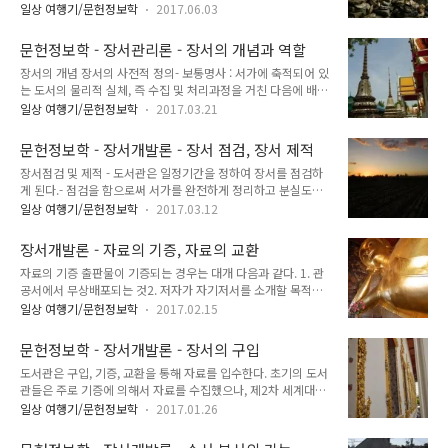
용어로 정착중.- 장서관리라는 말은 도서선택과 자료수집(수서),
게 정보를 제공하는 커뮤니케이션 수단- 상호협력을 촉진시키는
일상 여행기/문헌정보학
2017.06.03
장서구성(구축), 장서개발, 장서유지 등과 혼용되어 왔음.- 장서
장치. 장서관리정책의 구체적 목적- 전체장서 및 주제별 장서의
선택 : 광의로 자료를 선택하고 구입, 기증, 교환, 기탁 등에 의해
균형유지- 장서업무의 일관성과 계속성의 견지- 자료의 선택, 등
문헌정보학 - 장서관리론 - 장서의 개념과 역할
획득하는 과정에 수반된 제한업무로 정의할 수도 있으나 일반적
록, 폐기기준으로 활용- 수집범위와 장서수준의 준거..
장서의 개념 장서의 사전적 정의- 보통명사 : 서가에 축적되어 있
으로 수집 전에 이루어지는 선정과정을 의미.- 수서업무 : 선택과
는 도서의 물리적 실체, 즉 수집 및 처리과정을 거친 다음에 배가
주문을 포함하는 입수과정.- 도서선택은 장서개발이나 장서관리
된 자료의 집성체- 동사적 명사 : 도서의 집서과정- 범용적 의미 :
프로그램에 명시된 목적과 목표를 수행하기 위한 직접적인 의사
일상 여행기/문헌정보학
2017.03.21
도서관이나 정보센터가 수장하고 있는 모든 자료 장서의 의미-
결정기능이며, 수서는 선택결정에 근거하여 입수하는 실무기능.
장서는 특정 도서관이나 정보센터가 소장하는 정보자료의 집합
장서구성은 선택과 수집의 필연적 결과. 장서관리 - 자료의 선택
문헌정보학 - 장서개발론 - 장서 점검, 장서 제적
체- 도서 이전의 기록물, 도서, 연속간행물, 마이크로자료, 시청
과 수집, 등록과 처리과정을..
장서점검 및 제적 - 도서관은 일정기간을 정하여 장서를 점검하
각자료, CD-ROM 및 온라인 데이터베이스, 웹 상의 정보자원을
게 된다.- 점검을 함으로써 서가를 완전하게 정리하고 분실도서
망라- 개별자료는 인류의 지혜와 지식, 감성과 감각의 사고 및 행
및 파손 오손된 자료를 확인할 수 있게 된다. - 장서를 점검하는
동을 단편적으로 기록한 정보매체에 불과하지만, 장서는 인간의
일상 여행기/문헌정보학
2017.03.12
시기는 대출량이 많지 않은 기간을 택하는 것이 일반적- 학교나
지적산물들이 누적되어 통시적 연속성과 역사성을 지님.- 환언
대학도서관의 경우 대개 방학을 이용해 실시- 장서수가 많은 도
하면 장서는 선대의 정신문화와 교감하고, 당대의 지식세계를 이
장서개발론 - 자료의 기증, 자료의 교환
서관에서는 주제분야별로 부분적인 점검을 실시하기도 함 - 점
해하며, 후대의 학습..
자료의 기증 출판물이 기증되는 경우는 대개 다음과 같다. 1. 관
검 절차는 먼저 대출을 중지하고 서가에 꽂힌 책이 청구번호순으
공서에서 무상배포되는 것2. 저자가 자기저서를 소개할 목적으
로 제대로 배열되어 있는지의 서가정돈을 함.- 그 다음 서가목록
로 하는 것3. 개인 및 단체에서 호의로 하는 것4. 도서관으로부
카드와 서가에 꽂혀진 책을 대조하여 점검. - 점검 결과 책이 없
일상 여행기/문헌정보학
2017.02.15
터 기증의뢰를 받고 하는 것 자료의 교환 교환에는 두 가지 종류
는 경우 대출 및 기타 유고 사실을 확인하고 분실도서에 대해서
가 있다.1. 불필요한 복본자료의 교환2. 도서관간에 새로운 자료
는 분실도서 목록을 작성.- 분실 도서가 3년 동안 계속해서 나타
문헌정보학 - 장서개발론 - 장서의 구입
의 교환 이러한 교환은 상호 교환협정을 체결해 이루어진다. 교
나지 않는 경우 제적. - ..
도서관은 구입, 기증, 교환을 통해 자료를 입수한다. 초기의 도서
환방법은 형태에 따라 포괄교환과 선택교환으로 나눌 수 있다.
관들은 주로 기증에 의해서 자료를 수집했으나, 제2차 세계대전
1. 포괄교환- 각 기관간 상호협정에 의해 아무런 조건없이 자관
이후 자료의 생산이 폭발적으로 늘어나게 되자 자료입수 방법이
에서 풀판한 자료나 교환을 위한 자료를 수집해 포괄적으로 상호
일상 여행기/문헌정보학
2017.01.26
구입 위주로 바뀌게 되었다. A. 구입절차 1. 신청단계- 구입절차
교환 하는 것으로 주로 정부간행물이나 공식정보를 교환하는 국
에서 첫번째 단계는 자료구입산청서를 받아서 효율적으로 서지
가기관, 공공단체나 대학간에 실시 가능 2. 선택교환- 각 교환기