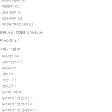
관광객 행동론
(60)
박물관학
(26)
교육사회학
(24)
교육심리학
(21)
미디어 컨텐츠 제작
(13)
용한 새벽, 길가에 앉아서
(19)
르크어족
(12)
즈베키스탄
(85)
타슈켄트
(4)
사마르칸트
(1)
부하라
(2)
히바
(3)
코칸드
(1)
안디잔
(1)
우즈베크어
(8)
우즈베키스탄 음식
(15)
우즈베키스탄 악기
(3)
우즈베키스탄 전래동화
(17)