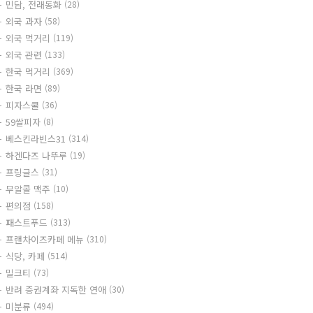
민담, 전래동화
(28)
외국 과자
(58)
외국 먹거리
(119)
외국 관련
(133)
한국 먹거리
(369)
한국 라면
(89)
피자스쿨
(36)
59쌀피자
(8)
베스킨라빈스31
(314)
하겐다즈 나뚜루
(19)
프링글스
(31)
무알콜 맥주
(10)
편의점
(158)
패스트푸드
(313)
프랜차이즈카페 메뉴
(310)
식당, 카페
(514)
밀크티
(73)
반려 증권계좌 지독한 연애
(30)
미분류
(494)