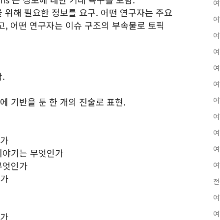
여
을 위해 필요한 정보를 요구. 어떤 연구자는 주요
여
고, 어떤 연구자는 이슈 구조의 부속물로 토픽
여
여
여
.
여
에 기반을 둔 한 개의 진술로 표현.
여
여
여
인가
여
 이야기는 무엇인가
 무엇인가
여
인가
전
여
여
인가