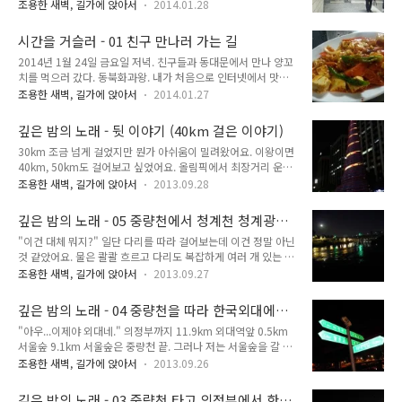
에는 없다. 시청역에서 전철을 탈 바에야 이왕 나온 김에 영풍문
그렇다고 딱 청계천만 다 걸어서 한양대역으로 가자니, 거기는
조용한 새벽, 길가에 앉아서
2014.01.28
고에서 책 구경을 하다 종각역에서 전철을 타고 들어가기 때문이
의정부로 돌아가기 참 애매한 곳. 그럴 바에는 적당히 카페 들어
다. 아니면 마찬가지로 이왕 나온 김에 명동이나 남대문 시장으
가서 시간 때우다 6시쯤 나와서 전철 타고 집으로 바로 돌아가는
시간을 거슬러 - 01 친구 만나러 가는 길
로 가 버리든가, 걸어서 종로5가까지 가서 버스를 타고 돌아가든
게 낫겠어. 일단..
2014년 1월 24일 금요일 저녁. 친구들과 동대문에서 만나 양꼬
가. 시청역을 많이 이용했던 것은 대학교 2학년 때였다. 그 이전
치를 먹으러 갔다. 동북화과왕. 내가 처음으로 인터넷에서 맛있
으로도, 그 이후로도 시청역을 이용한 적은 정말 손으로 꼽을 정
다는 집을 찾아서 가본 집이었다. 내가 처음 갔던 때와 달라진 것
도다. 학교에서 멀리 떨어진 곳에서 살던 대학교 저학년 시절, 피
조용한 새벽, 길가에 앉아서
2014.01.27
이 거의 보이지 않는 집이다. 나를 포함해서 세 명이 모였기 때문
로에 쩔어서 늦게 일어났을 때, 학교로 가장 빨리 가는 방법이 시
에 모처럼 양꼬치 외에 새우 볶음밥과 옥수수 온면을 시켜서 같
청역에서 환승해 1호선으로 갈아타는 것이었다. 군대 전역 후 복
깊은 밤의 노래 - 뒷 이야기 (40km 걸은 이야기)
이 나누어먹었다. 같이 먹으며 이런 저런 생각이 떠올랐다. 처음
학한 이후로는 학교 근..
30km 조금 넘게 걸었지만 뭔가 아쉬움이 밀려왔어요. 이왕이면
왔을 때 양꼬치 먹고 멋 모르고 한 사람당 옥수수 온면 하나씩 시
40km, 50km도 걸어보고 싶었어요. 올림픽에서 최장거리 운동
켰다가 배가 터질 뻔 했다. 그리고 그때 식당에서 서비스로 준 음
은 50km 경보이죠. 얼마나 걸었는지 정확히 재어보기 위해 네
식이 바로 건두부 무침. 이때 처음 건두부 무침을 먹어보았다. 그
조용한 새벽, 길가에 앉아서
2013.09.28
이버 지도에서 길이를 재며 40km, 50km 코스를 만들어보았어
후 갈 때마다 건두부 무침을 먹고 싶었는데 서비스로는 항상 마
요. 하지만 출발지점을 의정부로 놓으니 선택지가 많지 않았어
파두부가 나왔다. 처음 왔을 때 아주머니로부터 양꼬치 굽는 법
깊은 밤의 노래 - 05 중량천에서 청계천 청계광장
요. 이렇게 긴 거리를 걸을 때에는 아무래도 사람 북적이는 곳보
을 배웠고, 그..
으로 가기
"이건 대체 뭐지?" 일단 다리를 따라 걸어보는데 이건 정말 아닌
다는 아예 걸으라고 만든 산책로를 따라 혼자 걷는 게 나아요. 그
것 같았어요. 물은 콸콸 흐르고 다리도 복잡하게 여러 개 있는 것
런데 의정부에서 중량천을 따라 걷는 것을 시작으로 하면 마땅히
처럼 보였어요. "여기는 길이 도대체 어떻게 되어 있는 거야?"
좋은 길이 보이지 않았어요. 코스를 만들려고 한다면 못 만들 것
조용한 새벽, 길가에 앉아서
2013.09.27
아무리 보아도 이 다리를 건너가는 것은 길이 아닌 것 같았어요.
도 없지만, 문제는 다 걷고 집에 돌아오는 방법도 고려해야 한다
그래서 다시 중량천 산책로가 끝나는 지점으로 돌아갔어요. '청
는 것. 게다가 이렇게 코스가 길어지면 웬만하면 제가 아는 길로
깊은 밤의 노래 - 04 중량천을 따라 한국외대에서
계천으로 빠져야 하는데...' 머리가 살짝 복잡해졌어요. 큰 길로
가는 게 좋았어요...
한양대까지 가기
"아우...이제야 외대네." 의정부까지 11.9km 외대역앞 0.5km
올라가서 청계천으로 이어지는 길을 찾아야 하나? 만약 길을 못
서울숲 9.1km 서울숲은 중량천 끝. 그러나 저는 서울숲을 갈 것
찾으면 의정부로 걸어서 돌아가야 하는데...못 찾을 리는 없겠
은 아니었어요. 어쨌든 서울숲까지의 거리보다는 훨씬 더 걸어야
지? 정 안 되면 큰 길로 올라가서 길을 찾으면 되겠지. 길을 찾기
조용한 새벽, 길가에 앉아서
2013.09.26
했고, 의정부까지 11.9km 보다는 훨씬 더 걸어왔어요. "이제 반
위해 지도를 확대해 보았어요. '일단 청계천이랑 중량천이 이어
정도 왔나?" 일단 쉬기로 했어요. 의정부에서 시작해서 여기까
져 있으니까 다리는 절대 건너면 안 될테고...그냥 일단 땅으로만
깊은 밤의 노래 - 03 중량천 타고 의정부에서 한국