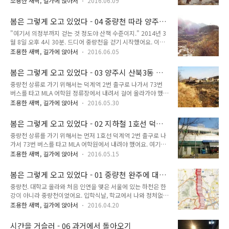
게 다리가 계속 무거워지지? 계속 빠르게 걸어가야 했는데 점점
조용한 새벽, 길가에 앉아서
2016.06.09
전혀 상상도 못했어요. 그 전까지 중량천이라 하면 그저 의정부
걷는 속도가 떨어지고 있었어요. 다리가 아팠어요. '고작 10km
와 서울을 흐르는 큰 하천 정도로만 생각했어요. 처음 서울 와보
조금 넘게 걸었는데 왜 이러지?' 그냥 길을 10km 조금 넘게 ..
봄은 그렇게 오고 있었다 - 04 중량천 따라 양주시
는 사람에게 '이거 한강 아닌가' 착각을 불러일으키는 하천 정도
에서 의정부시 걸어가기
"여기서 의정부까지 걷는 것 정도야 산책 수준이지." 2014년 3
로만 여기고 있었어요. 그런데 중량천은 시발점에 군부대가 들어
월 8일 오후 4시 30분. 드디어 중량천을 걷기 시작했어요. 이번
서 있었고, 의정부와 양주 경계 근처에는 이렇게 유사시를 대비
목표는 뭐가 어쨌든 중량천 전체를 걸어보는 것이었어요. 통째로
한 시설이 자리잡고 있었어요. 드디어 의정부시 표지판이 나타났
조용한 새벽, 길가에 앉아서
2016.06.05
처음부터 끝까지 걸을 생각은 없었어요. 제가 가보지 못한 구간
어요. 이제 풍경도 점점 더 우리가 알고 있는 '도시'의 이미지와
을 전부 가보는 것이 이번 목표였어요. 시간적으로 여유가 없다
가까워지기 시작했어요. 중량천 길은 이제 제대로 된 산책로. 그
봄은 그렇게 오고 있었다 - 03 양주시 산북3동 중
면 의정부에서 전철을 타고 제가 걸었던 구간을 건너뛴 후, 제가
리고 오른쪽 아래에 보이다시피..
량천 발원지
중량천 상류로 가기 위해서는 덕계역 2번 출구로 나가서 73번
걸어보지 못한 중량천 하류 구간만 걸어서 끝낼 계획이었어요.
버스를 타고 MLA 어학원 정류장에서 내려서 걸어 올라가야 했어
"정말 볼품없구나." 아무리 건조한 봄이라 해도 그렇지, 그리고
요. 버스정류장을 찾는 것은 어렵지 않았어요. 한참 기다리자 73
아무리 여기가 상류라 해도 그렇지, 이건 너무하다는 생각이 들
조용한 새벽, 길가에 앉아서
2016.05.30
번 버스가 왔어요. "MLA 어학원 가나요?""그건 맞은편에서 타
정도였어요. 과연 이게 1년 내내 흐를까 의문이었어요. 이게 말
야 해요?" 마침 멀리 맞은편에서 또 다른 73번 버스가 달려오고
라붙어도 회룡천도 있고 여러 하천이 중량천으로 흘러들어가니
봄은 그렇게 오고 있었다 - 02 지하철 1호선 덕계
있었어요. 저걸 놓치면 또 한 세월을 하염없이 기다려야 했어요.
어쨌든 서울에서는 넓..
역
중량천 상류를 가기 위해서는 먼저 1호선 덕계역 2번 출구로 나
후다닥 길을 건너 버스에 올라탔어요. 여기에서 저는 버스를 탔
가서 73번 버스를 타고 MLA 어학원에서 내려야 했어요. 여기에
어요. 여기에서 버스를 탄 것까지는 잘못된 것이 하나도 없었어
서 조금 더 걸어가면 바로 중량천 상류 중 갈 수 있는 곳 마지막
요. 만약 이때 버스를 놓쳤다면 어찌 되었을까 생각해보기도 해
조용한 새벽, 길가에 앉아서
2016.05.15
부분에 도착할 수 있다고 했어요. 천주교 청량리 묘지를 넘어가
요. 그랬다면 나중에 이 버스정류장으로 또 왔겠죠. 중량천을 완
는 길을 통해 군사시설을 우회해 더 올라가 중량천 발원지 계곡
주하겠다고요. 마을버스는 느긋느긋하게 달려나갔어요. 혹시 내
봄은 그렇게 오고 있었다 - 01 중량천 완주에 대
을 가볼 수도 있었지만 거기까지는 하고 싶지 않았어요. "이것을
릴 곳을 놓치는 것 아닌..
한 고민
중량천. 대학교 올라와 처음 인연을 맺은 서울에 있는 하천은 한
걸어, 말아?" 한쪽 끝은 8.8km, 한쪽 끝은 3km. 둘이 합치면 약
강이 아니라 중량천이었어요. 입학식날, 학교에서 나와 정처없이
12km. 이 정도면 진짜 걷는 것 같지도 않은 거리. 사람들은 이
무작정 걸어가던 길에 나타난 하천이 중량천이었거든요. 그때는
'12km'만 보고 꽤 거리가 된다고 생각하는데, 그것은 엄연한 '일
조용한 새벽, 길가에 앉아서
2016.04.20
그게 한강인 줄 알았어요. 동기들에게 입학식날 한강까지 걸어갔
반 도로'에서의 이야기에요. 중량천은 산책로가 잘 되어 있기 때
다고 말했더니 모두 기겁을 했고, 그때는 왜 그들이 기겁했는지
문에 12km 는 쉽고 빠르게 갈 수 있어요. 매연 먹고, ..
시간을 거슬러 - 06 과거에서 돌아오기