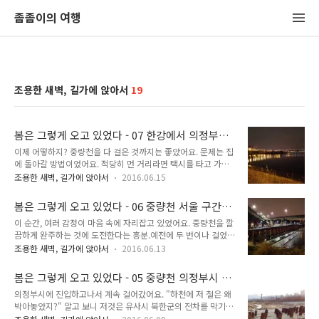
좀좀이의 여행
조용한 새벽, 길가에 앉아서
19
봄은 그렇게 오고 있었다 - 07 한강에서 의정부까
지 걸어가기
이제 어떻하지? 중량천을 다 걸은 것까지는 좋았어요. 문제는 집
에 돌아갈 방법이었어요. 적당히 먼 거리라면 택시를 타고 가는
방법이 있었어요. 그러나 제가 사는 곳은 의정부. 택시요금을 감
조용한 새벽, 길가에 앉아서
2016.06.15
당할 수가 없었어요. 선택지를 아무리 떠올려보았지만 선택지라
고는 오직 2개 밖에 없었어요. 1. PC방에 가서 밤을 샌다.2. 다시
봄은 그렇게 오고 있었다 - 06 중량천 서울 구간
걸어서 돌아간다. 둘 다 최악인데? 만약 여름이었다면 선택지가
(의정부시 ~ 한강)
이 순간, 여러 감정이 마음 속에 자리잡고 있었어요. 중량천을 깔
하나 더 있었을 거에요. 적당히 중량천 벤치에 앉아서 쉬다가 첫
끔하게 완주하는 것에 도전한다는 흥분.예전에 두 번이나 걸었던
차가 열리면 그때 첫 차 타고 돌아가는 것이었어요. 사실 이 선택
긴 구간을 또 걸어야한다는 지루함.전철 끊기기 전까지 어떻게든
지가 그럭저럭 쓸만한 선택지이기는 한데...이때는 3월이었어요.
조용한 새벽, 길가에 앉아서
2016.06.13
끝내야한다는 무거움.이론상으로만 알 뿐, 한 번도 가본 적이 없
그렇게 있으면 얼어죽을 것 같았어요. PC방 가서 밤을 새는 것과
는 구간을 무사히 잘 넘길 수 있을까 걱정. 그런 복잡한 생각들을
걸어서 돌아가는 것. 어떤 것을 선택해야 할까? PC방에 가면 일
봄은 그렇게 오고 있었다 - 05 중량천 의정부시 구
머리에 담은 상태로 열심히 걷기 시작했어요. 18시 56분. 발곡
단 돈..
간 걷기
의정부시에 진입하고나서 계속 걸어갔어요. "하천에 저 철은 왜
역 도착. 19시 38분, 서울 - 의정부 경계 도착. 19시 42분. 계획
박아놓았지?" 알고 보니 저것은 유사시 북한군의 전차를 막기
대로 다리를 건넜어요. 여기까지는 계산한 대로였어요. 왜 이렇
위해 설치한 장애물이래요. 저런 시설을 중량천에서 볼 거라고는