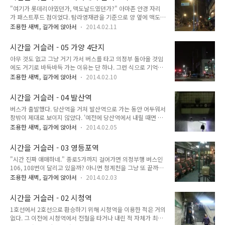
전혀 이해를 못 했어요. 나중에야 알게 되었지만, 학교에서 한강
"여기가 롯데리아였던가, 맥도날드였던가?" 아마존 안경 자리
은 무지 먼 거리였어요. 그냥 걸어갔다 올 거리가 아니었던 것이
가 패스트푸드 점이었다. 탐라영재관을 기준으로 양 옆에 맥도날
었죠. 그리고 정작 한강은 아주 나중에야 보았어요. 신길역에서
드와 롯데리아가 있었는데, 하나는 아마존 안경 위치에 있었다.
환승을 하면서 그제서야 한강을 보았거든요. 통학하면서 한강을
조용한 새벽, 길가에 앉아서
2014.02.11
학교에서 8교시가 끝난 후 조금만 지체해도 기숙사 저녁 시간이
많이 보기는 했지만, 이래저래 걸어본 것은 중량천이 압도적으로
끝나버렸기 때문에 햄버거를 종종 사먹었었다. 그리고 특히 맥도
많았어요. 그만큼 이런저런 추억도 많은 하천이기도 하구요. 대
시간을 거슬러 - 05 가양 4단지
날드 햄버거나 롯데리아 데리버거가 할인 행사 하면 이틀에 한
학교 다닐 때 중량천으로 바람쐬..
아무 것도 없고 그냥 거기 가서 버스를 타고 의정부 돌아올 것임
번은 그것 두 개 사서 하루 식사를 때우곤 했었다. 나중에 맥도날
에도 거기로 바득바득 가는 이유는 단 하나. 그런 식으로 기억을
드에서 빅맥, 롯데리아에서 빅립이 나오자 그거 두 개도 꽤 자주
쌓아가는 건 이제 못한다는 것을 알기 때문이다. 그리고 그 단 한
사먹었었다. 그런데 이제 빅립 버거는 사라져버렸고, 빅맥은 왠
조용한 새벽, 길가에 앉아서
2014.02.10
번이 너무나 독특한 기억이라 다시 생각할 때마다 묘한 기분이
지 예전에 비해 작아졌다는 느낌이 자꾸 든다. "그래도 왔는데
들게 한다. 그것은 마치 하얀 도화지 위에 아무 것도 모르고 아무
영재관 앞은 갔다가 가야지." "이래야 영재관이지!" 마구 그리는
시간을 거슬러 - 04 발산역
거나 닥치는 대로 칠해보는 것과 같았다. 처음 서울로 올라왔을
그림에서 무언가 이상하게 그..
버스가 출발했다. 당산역을 거쳐 발산역으로 가는 동안 어두워서
때, 모든 게 다 달랐다. 아는 사람 하나도 없고, 아는 것도 하나도
창밖이 제대로 보이지 않았다. '예전에 당산역에서 내릴 때면 짜
없었다. 집에서 집안일을 해본 적도 없었고, 며칠간 혼자 집에 남
증 엄청 많이 났었는데...' 지하철 지하 구간은 지금도 답답해서
아 있었던 적은 더더욱 없었다. 그런다고 거리와 시간 개념이 고
조용한 새벽, 길가에 앉아서
2014.02.05
싫어한다. 그리고 그때는 더더욱 싫어했다. 그럴 수 밖에 없는 것
향과 같은 것도 아니었다. 상상 속 서울과 비슷한 것 또한 아니었
이 지금은 가끔 타는 지하철이다. 게다가 의정부에서 회기까지는
다. 그런데 어쨌든 대학교는 서울로 왔기 때문에 혼자 서울에서
시간을 거슬러 - 03 영등포역
일단 지상구간이라 그렇게 답답하다는 생각이 들지는 않는다. 하
살기 ..
"시간 진짜 애매하네." 종로5가까지 걸어가면 의정부행 버스인
지만 그때는 발산에서 종로3가, 종로3가에서 다시 청량리까지
106, 108번이 달리고 있을까? 아니면 청계천을 그냥 또 끝까지
계속 지하 구간으로 가야 했다. 게다가 1교시가 있는 날은 가뜩
걸어서 한양대까지 갈까? 아니면 청계천 끝까지 간 후 거기서 중
이나 졸린데 출근하는 사람들로 가득 찬 지옥철을 타야 했다. 지
조용한 새벽, 길가에 앉아서
2014.02.03
량천 타고 외대까지 걸어가서 1호선 타고 돌아갈까? 시청에 도
금은 어떤지 모르겠지만 그때만 해도 공익 요원이 사람을 밀어서
착해서 어디를 가야 할지 방향을 잡지 못하고 무턱대고 광화문쪽
집어넣을 때도 가끔 있었다. 어두컴컴한 창밖과 밝은 버스 안. 유
시간을 거슬러 - 02 시청역
으로 걷기 시작했다. 지금이 만약 자정쯤이었다면 걸어서 그냥
리창에 내 얼굴이 비..
1호선에서 2호선으로 환승하기 위해 시청역을 이용한 적은 거의
의정부까지 돌아갔을 것이다. 하지만 이제 새벽 5시. 7시 넘어가
없다. 그 이전에 시청역에서 전철을 타거나 내린 적 자체가 최근
면 동이 틀 거다. 동튼 후 일 없이 중량천을 걷기는 싫단 말이야.