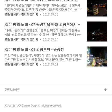
지 오는 동안 단 한 번도 앉아서 쉬지 않았어요. 잠깐 사진 찍으
가다 보..
외대까지 가기
"드디어 서울 들어왔다!" 매우 기뻐서 카톡을 보냈더니 모두가
려고 멈추어 선 것이 전부. 벤치에 앉으니 발바닥이 얼얼했어요.
축하해주었어요. 일단 '의정부에서 서울까지 걸어서 가기'는 성
"반도 못 온 거 같은데..." 실제로는 절반을 넘겼지만 절반을 채
공했어요. 일단 경기도 경계는 넘었으니까요. 서울이라고 해서
못 넘겼다고 생각했어요. 그리고 앞으로 진짜 무지막지한 거리가
조용한 새벽, 길가에 앉아서
2013.09.25
반드시 보신각에 가야하는 것은 아니므로 일단 평소에 궁금해했
남아 있다는 생각이 들었어요. 이때 외대까지가 전체 거리의 절
던 '의정부에서 서울까지 걸어가기'는 완수했어요. 걸린 시간은
반보다는 안 되는 거리라고 판단을 한 이유는 이 주변 구간은 ..
깊은 밤의 노래 - 02 중량천을 따라 의정부에서 서
약 한 시간. "의정부에서 서울 엄청 가깝잖아!" 의정부와 서울은
울 들어가기
"30km 쯤이야!" 산길 30km면 이건 하루에 끝내는 게 불가능
정말 아주아주 가까워요. 그럴 수 밖에 없는 게 두 도시는 딱 붙
해요. 산길은 산을 잘 타는 사람이 아니라면 대충 1시간에 1km
어 있거든요. 도 경계 즈음에서 출발했다면 1분 안에 서울에서
잡으면 맞으니까요. 하지만 이것은 그냥 주구장창 평지를 걷는
의정부를 갈 수도 있어요. 단지 의정부 어디에서 서울 어디로 가
조용한 새벽, 길가에 앉아서
2013.09.24
것. 제 예상 시간은 8시간 정도였어요. 보통 한 시간에 4km 걷는
느냐의 문제. 일단 의정부역에서 의정부-서울의 경계까지는 걸
다고 하는데, 제 경험상 잘 모르는 길은 한 시간에 3km, 익숙한
어갈 만한 거리였어요. 지금 생각해보면 23시 56분에 통과한 이
깊은 밤의 노래 - 01 의정부역 - 중량천
길은 4km 정도 가요. 이 길은 거의 모르는 길이니 한 시간에
지점이 의정부-서울 경계 ..
의정부에 방을 잡은 후, 의정부에 살고 있는 친한 동생이 제게 한
3km 가야 한다고 잡아야겠지만, 방향을 찾아야할 이유도 없고,
가지 재미있는 이야기를 했어요. "형, 나중에 같이 한 번 걸어볼
흐름을 끊는 신호등, 차도도 없었어요. 게다가 산책로를 걷는 거
까요? 중량천 따라서 가다가 청계천 타고 청계광장까지 같이 걸
라서 다른 행인 때문에 속도를 못 낼 일도 없었구요. 즉, 일반적
조용한 새벽, 길가에 앉아서
2013.09.23
어요." "응." 동생과 나중에 한 번 걸어보기로 했지만 직접 걷지
인 길보다는 훨씬 빠르게 갈 수 있기는 한데, 거리가 거리인 만큼
는 못했어요. 왜냐하면 동생이 매우 바빴거든요. 게다가 혼자 걸
나중에 속도가 팍팍 떨어질 걸 감안해서 8시간 정도면 되겠다 ..
어보려 했으나 의정부를 워낙 안 돌아다녀서 중량천조차 찾지 못
했어요. 그리고 저도 제 일이 있었구요. 이래저래 밍기적거리다
보니 어느덧 계절은 여름이 되어 버렸어요. 이번해, 의정부는 비
가 엄청나게 많이 내려서 장마철에는 감히 나갈 엄두가 나지 않
관련사이트
았어요. 그냥 매일 비가 주구장창 내렸고, 그 비가 조금 온 것도
아니라 많이 퍼부어서 중량천이 산책로까지 잠겨버리기도 했어
요. 비가 멎으니 이제는..
Copyright © Daum Corp. All rights reserved.