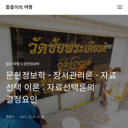
좀좀이의 여행
일상 여행기/문헌정보학
문헌정보학 - 장서관리론 - 자료
선택 이론 : 자료선택론의
결정요인
좀좀이
2017. 12. 8. 17:18