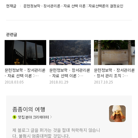
현재글
문헌정보학 - 장서관리론 - 자료 선택 이론 : 자료선택론의 결정요인
관련글
문헌정보학 - 장서관리론
문헌정보학 - 장서관리론
문헌정보학 - 장서관리론
- 자료 선택 이론 :
- 자료 선택 이론 :
- 장서 관리 조직 :
가치론과 요구론
자료선택론의 유형
중요성과 구성
2018.03.05
2018.01.29
2017.10.25
좀좀이의 여행
맛집
분야 크리에이터
제 블로그 글을 퍼가는 것을 절대 허락하지 않습니
다. 불펌시 엄중대처할 것입니다.