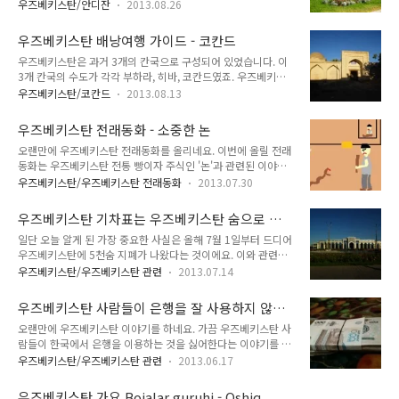
라 기업들이 많이 진출해 있기 때문이지요. 안디잔은 우즈베키스
자들과 부자들에게 모이라고 명령했습니다. 대판관의 저택에 부
우즈베키스탄/안디잔
2013.08.26
탄 도시 가운데 매우 잘 알려진 도시 중 하나에요. 일단 기업이
자들과 이슬람 율법학자들이 모였고, 오래된 옷을 걸친 한 가난
많이 진출해 있고, 안디잔에서 우리나라로 시집오는 우즈베키스
한 탁발승도 회의에 들어왔습니다. 이 가난한 탁발승은 이슬람
우즈베키스탄 배낭여행 가이드 - 코칸드
탄 여성들도 많기 때문이죠. 그리고 실크로드 여행을 하시는 분
율법학자들 자리에 앉았습니다. 판관은 탁발승이..
우즈베키스탄은 과거 3개의 칸국으로 구성되어 있었습니다. 이
들 중 키르기즈스탄에서 우즈베키스탄으로 넘어오시는 분들은
3개 칸국의 수도가 각각 부하라, 히바, 코칸드였죠. 우즈베키스
가장 먼저 접하게 되는 도시가 안디잔이기도 하구요. 안디잔은
탄에서 관광으로 유명한 도시인 사마르칸트, 부하라, 히바 모두
타슈켄트 기준 우즈베키스탄 동남부에서 가장 동쪽에 위치한 도
우즈베키스탄/코칸드
2013.08.13
한 나라의 수도였던 도시이죠. 하지만 유독 코칸드는 한 나라의
시이며, 이 지역에서 가장 큰 도시이기도 하죠. 그리고 안디잔 주
수도였음에도 불구하고 잘 안 알려져 있어요. 그래서 타슈켄트를
의 주도이기도 하답니다. 도시 정비도 잘 되어 있는 편이지요. 또
우즈베키스탄 전래동화 - 소중한 논
기준으로 우즈베키스탄 동부를 여행하는 사람들도 코칸드는 그
한 키르기스스탄 및 키르기즈인들과의 교류가..
오랜만에 우즈베키스탄 전래동화를 올리네요. 이번에 올릴 전래
냥 지나치는 경우가 종종 있죠. 우즈베키스탄 동부로 여행을 가
동화는 우즈베키스탄 전통 빵이자 주식인 '논'과 관련된 이야기
는 이유는 크게 빼어난 자연 경관을 보러 가거나 키르기즈스탄에
에요. 국어 교과서에 실려 있는 이야기랍니다. 그런데 읽어보면
서 우즈베키스탄으로 넘어오는 과정에서 지나쳐 가는 것이 대부
우즈베키스탄/우즈베키스탄 전래동화
2013.07.30
뭔가 이야기가 끝나다 만 느낌이에요. 그보다 왜 논이 소중한지
분이거든요. 아니면 사업 및 일 때문에 가든가요. 우즈베키스탄
잘 모르겠어요. 오랜만에 그림판으로 그림을 그리려는데 쉽지가
결혼으로 잘 알려진 나만강도 타슈켄트 기준으로 동부에 위치한
우즈베키스탄 기차표는 우즈베키스탄 숨으로 구
않네요. 그림판에서 기본적으로 제공되는 색깔만 쓰는데, 뭔가
곳이랍니다. 왜 그런지 정확한 이유는 모..
입할 수 있어요
일단 오늘 알게 된 가장 중요한 사실은 올해 7월 1일부터 드디어
부족하다는 생각이 들었어요. 특히 사람 피부 색이요. 기껏 그렸
우즈베키스탄에 5천숨 지폐가 나왔다는 것이에요. 이와 관련한
는데 머리를 굴려 그린 눈이 아예 안 보이네요. 소중한 논 옛날
자세한 내용은 http://hititler.tistory.com/259 에서 확인하세
옛적에, 한 청년이 먼 나라들을 보고 싶어서 여행을 떠났습니다.
우즈베키스탄/우즈베키스탄 관련
2013.07.14
요. 제가 있던 작년만 해도 2천숨 지폐를 찍어낸다 만다 했었는
그는 계속 걷고 걸었고, 초원과 사막의 땅에 들어섰습니다. 태양
데 예상보다 훨씬 큰 액수인 5천숨을 찍어내었네요. 저것은 워낙
은 엄청난 열기를 뿜어내었고, 청년은 목이 타고 걸을 힘을 잃어
우즈베키스탄 사람들이 은행을 잘 사용하지 않는
큰 소식이라 먼저 전한 것이고, 오늘 알려드릴 것은 우즈베키스
버렸습니다. '정말 쉬고 싶다..
이유
오랜만에 우즈베키스탄 이야기를 하네요. 가끔 우즈베키스탄 사
탄에서 기차표는 아직까지 우즈베키스탄 숨으로 구입할 수 있다
람들이 한국에서 은행을 이용하는 것을 싫어한다는 이야기를 들
는 것을 알려드리기 위해서랍니다. 제가 우즈베키스탄에서 귀국
어요. 그 말을 들을 때마다 저는 속으로 이렇게 생각한답니다.
할 때까지만 해도 우즈베키스탄에서 기차표를 우즈베키스탄 숨
우즈베키스탄/우즈베키스탄 관련
2013.06.17
To'pa to'g'ri. 우즈벡어로 '정말로 맞아'라는 말이죠. 저는 우즈
으로 구입할 수 있었어요. 이게 왜 중요하냐 하면 공식환율과 비
베키스탄에서 은행을 가끔 이용했어요. 이용한 이유는 오직 하나
공식 환율에 차이가 있기 때문에 우즈베키스탄 숨으로 구입하면
우즈베키스탄 가요 Bojalar guruhi - Oshiq