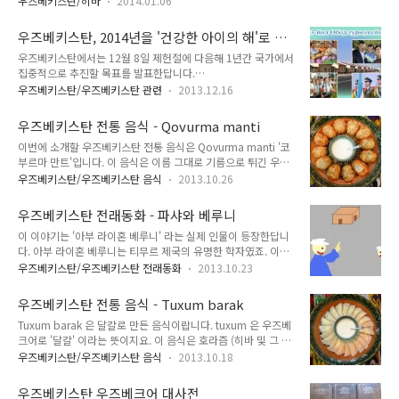
타슈켄트 시를 감싸고 있는 타슈켄트 주가 있답니다. 우리가 말하는 '타슈켄트..
우즈베키스탄/히바
2014.01.06
크기는 그다지 큰 편이 아닙니다. 이 미나렛의 높이는 10m, 하부 둘레는 3.3m 입니
다. 이 미나렛은 비록 작지만 위로 갈 수록 차차 지름이 줄어드는 형태와 상부에 샤라
우즈베키스탄, 2014년을 '건강한 아이의 해'로 발
파 지붕 처마 양식이 인상적이라고 합니다.
표
우즈베키스탄에서는 12월 8일 제헌절에 다음해 1년간 국가에서
집중적으로 추진할 목표를 발표한답니다.
http://zomzom.tistory.com/587 이번 해는 '번영하는 삶의
우즈베키스탄/우즈베키스탄 관련
2013.12.16
해' (Obod Turmush Yili)였지요. 출처 :
http://muloqot.uz/albums/photo/view/album_id/5126
우즈베키스탄 전통 음식 - Qovurma manti
9/photo_id/802613 올해는 21주년 제헌절이었지요. 아주 어
이번에 소개할 우즈베키스탄 전통 음식은 Qovurma manti '코
렸을 때만 해도 '소련' 이었는데, 벌써 우즈베키스탄이 독립한지
부르마 만트'입니다. 이 음식은 이름 그대로 기름으로 튀긴 우즈
꽤 되었다는 것이 신기하게 느껴지네요. 이번에도 발표했는데,
베키스탄 전통 만두랍니다. 이 음식에 대해 특별히 별도의 이름
2014년은 '건강한 아이의 해' (Sog’lom bola yili) 라고 발표했
우즈베키스탄/우즈베키스탄 음식
2013.10.26
은 없지요. 참고로 우즈베키스탄에서 기름에 볶거나 튀긴 것은
답니다. 올해와 내년은 가정의 평화에 집중하는 해이겠네요. 작
qovurma 라고 합니다. 우즈베키스탄 전통 국수인 라그몬도 앞
년 우즈베키스탄에 있었을 때 들은 이야기들을 토..
우즈베키스탄 전래동화 - 파샤와 베루니
에 qovurma 가 붙으면 '볶은 국수'가 되는 것이지요. 제가 가지
이 이야기는 '아부 라이혼 베루니' 라는 실제 인물이 등장한답니
고 있는 방법은 쪄낸 후 튀기는 방법으로 우리가 아는 지극히 평
다. 아부 라이혼 베루니는 티무르 제국의 유명한 학자였죠. 이런
범한 방법이랍니다. 하지만 원래 방법은 튀긴 후 쪄내는 것이라
유형의 이야기를 읽으며 드는 생각은 꼭 쓸 데 없는 질문으로 골
고 하네요. 만두 20개 만들기 위한 재료 만두 속 고기 (쇠고기 또
우즈베키스탄/우즈베키스탄 전래동화
2013.10.23
탕먹이려고 하는 윗사람이 있고, 그가 내는 질문에 대한 정답은
는 양고기) 400g 양파 400g 동물 지방 200g 소금 및 향신료 -
'내가 선택하지 않은 것' 이 아닐까 하는 것이랍니다. 단순 계산
취향에 따라 적당히 볶기 위한 기름 만두 피 밀가루 300g..
우즈베키스탄 전통 음식 - Tuxum barak
문제도 아니고 '내가 뭘 선택할지 맞추어봐라' 라고 물어보는데
Tuxum barak 은 달걀로 만든 음식이랍니다. tuxum 은 우즈베
그걸 뭔 수로 맞추어요. 진짜 이런 쓸 데 없는 질문은 하지 않는
크어로 '달걀' 이라는 뜻이지요. 이 음식은 호라즘 (히바 및 그 주
게 좋은 것 같아요. 어느 날, 파샤가 명성이 높은 학자인 아부 라
변), 부하라, 나보이 지역에서 주로 먹는 음식으로, 각 지역마다,
이혼 베루니를 시험해보고 싶었습니다. 그래서 그는 아부 라이혼
우즈베키스탄/우즈베키스탄 음식
2013.10.18
그리고 만드는 사람의 취향에 따라 만드는 법과 종류가 꽤 다양
베루니를 자기 앞으로 불렀습니다. "어디 말해보거라, 나는 문간
한 음식입니다. 부하라에서는 속에 토마토, 야채등을 집어넣고,
방에 있는 네 개의 문 중 어느 문을 통해 밖으로 나갈 수 있느
우즈베키스탄 우즈베크어 대사전