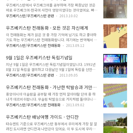
호라즘에서는 오직 우유, 식용유, 소금만 집어넣는답니다. 또한
냐?" 파샤..
우즈베키스탄에서 우즈베크어를 공부하며 가장 짜증났던 것은
이 속에 무엇을 같이 넣느냐에 따라 종류가 여러 종류가 되지요.
바로 우즈베크어-한국어 사전이 엉망이었다는 것이었어요. 빠진
그래서 속에 호박이 들어가면 kadi barak, 감자가 들어가면
단어는 당연히 많고, 뜻이 잘못된 것도 많았어요. 항상 사전이 문
kartoshkali barak (감자 바락) 이라고 부른답니다. 계란 바락
우즈베키스탄/우즈베키스탄 관련
2013.10.02
제였어요. 그래서 매일 '이놈의 사전, 한국가면 바로 버려버린
을 만들기 위해서는 먼저 다음과 같은 재료가 필요하답니다. 1.
다!' 이렇게 벼르고 있었죠. 나중에는 책장이 하나하나 떨어지더
반죽 밀가루 200g 계란 흰자 1개 물 100m..
우즈베키스탄 전래동화 - 모든 것은 자신에게
니 완전 걸레짝이 다 되어버렸어요. 위편삼절이 아니라 제본 부
이 전래동화는 제가 읽은 것 중 가장 기억에 남기도 하고 좋아하
실이었죠. 진짜 열 받는데 더 열 받게 하는 그런 사전이었어요.
기도 하는 우즈베키스탄 전래동화랍니다. 여기에는 번역해서 올
물론 지금 버리지 않았답니다. 냄비 받침으로 요긴하게 잘 사용
리기 때문에 나타나지 않지만, 이 전래동화에서 '남을 저주할 때
하고 있어요. 돈 주고 냄비 받침 살 필요가 없더라구요. 어쨌든,
우즈베키스탄/우즈베키스탄 전래동화
2013.09.12
사용하는 동사 변화'가 나왔어요. 그래서 특히 기억에 남는 동화
사전이 너무 부실한 게 큰 문제였어요. 우즈베키스탄 현지에 있
랍니다. 그리고 이 전래동화 원문에는 Gado 라는 것이 나와요.
는 동안에야 우즈베크인들에게 물어보면 되는데, 한국에 돌아가
9월 1일은 우즈베키스탄 독립기념일
우리말로 번역하면 거지인데, 이게 우리가 상상하는 거지와는 다
서는 그럴 수가 없으니까요. 한국 ..
지난 9월 1일은 우즈베키스탄 독립기념일이었답니다. 1991년
르답니다. 안빈낙도를 실천하는 사람이지요. 우리가 떠올리는 거
8월 31일 독립을 결의하고 다음날인 9월 1일에 독립을 선언했
지는 단어가 또 따로 있어요. 원본에서는 '쿨차' 라는 것이 나옵
지요. 참고로 올해는 22주년 독립기념일이랍니다. 독립기념일이
니다. 이것은 간식으로 먹기 위해 만든 우즈베키스탄 전통 빵인
우즈베키스탄/우즈베키스탄 관련
2013.09.05
라고 하는데 우리나라의 광복절이라고 보시면 되요. 헌법을 공포
논과 비슷한 빵인데, 우리말에는 없기 때문에 그냥 빵이라 번역
하고 국제적으로 당당한 주권국가로 승인받은 날은 헌법기념일
했어요. 동화이다보니 어린이도 읽을 수 있게 번역하려 했는데,
우즈베키스탄 전래동화 - 가난한 탁발승과 거만한
이랍니다. 우리나라에서는 제헌절이죠. 우리나라 제헌절은 7월
남을 저주하는 말이 영 맛..
판관
중앙아시아 이슬람을 공부할 때 가장 먼저 알아야할 단어 중 하
17일, 우즈베키스탄의 제헌절은 12월 8일이랍니다. 독립기념일
나가 데르비쉬랍니다. 무슬림 탁발승으로 거지처럼 돌아다니며
도 우즈베키스탄에서는 큰 기념일 중 하나랍니다. 물론 큰 뉴스
고행을 하면서 신과 가까워지려고 노력하는 사람들이지요. 이 사
들은 그렇게 많지는 않지만요. 올해는 알리셰르 나보이 국민 공
우즈베키스탄/우즈베키스탄 전래동화
2013.09.02
람들이 중앙아시아 지역에 이슬람을 전파하는 데에 많은 영향을
원에서 (그냥 밀리 보그 milliy bog' 라고 많이 불러요. 지하철역
끼쳤어요. 그리고 전래동화 및 민담에도 종종 등장해요. 이번에
이름도 저거구요) 축하 행사가 있었다고 해요. 사진 출처는 우즈
우즈베키스탄 배낭여행 가이드 - 안디잔
소개할 전래동화는 왠지 꽤 낯익은 듯한 이야기랍니다. 가난한
베키스탄 통신사인 UZA ..
타슈켄트 기준으로 우즈베키스탄 동부에서 우리에게 가장 잘 알
탁발승과 거만한 판관 옛날옛적에 한 대판관이 어려운 문제에 대
려진 도시라면 안디잔과 나만강이 있어요. 이 두 도시에 우리나
해 어떻게 해결해야 좋을지 이야기를 나누기 위해 이슬람 율법학