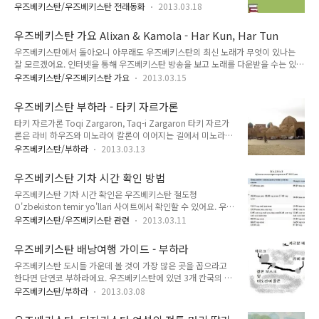
점으로 돌아간 느낌이네요. 옛날 옛적에, 세 아들을 가진 한 남자
는 그렇게 크게 볼 것이 있는 곳이 아니라서 우즈베키스탄에서
우즈베키스탄/우즈베키스탄 전래동화
2013.03.18
가 있었습니다. 어느 날, 남자는 죽음이 다가왔음을 알고 아들들
아프가니스탄이나 타지키스탄을 갈 때 지나가며 보는 곳이죠. 참
을 한 자리에 불렀습니다. "얘들아, 너희들에게 유산으로 금 한
고로 남쪽의 중심 도시는 테르미즈랍니다. 우즈베키스탄에서 테
우즈베키스탄 가요 Alixan & Kamola - Har Kun, Har Tun
자루, 가축 한 무리, 그리고 책 한 꾸러미를 물려주도로곡 하마.
르미즈 간다고 하면 아프가니..
우즈베키스탄에서 돌아오니 아무래도 우즈베키스탄의 최신 노래가 무엇이 있나는
누가 무엇을 택하겠느냐? 하나씩 가져가거라!" 큰 아들은 잽싸
잘 모르겠어요. 인터넷을 통해 우즈베키스탄 방송을 보고 노래를 다운받을 수는 있는
게 금 한 자루를 낚아채었습니다. 둘째 아들은 가축 한 무리를 가
데 노래를 다 다운받아 듣기는 귀찮고, 만만한 것이 방송을 듣는 것인데 자취방에 인
지겠다고 말했습니다. 막내 아들에게 남은 것은 오직 책 한 꾸러
우즈베키스탄/우즈베키스탄 가요
2013.03.15
터넷을 따로 설치하지 않았거든요. 어차피 인터넷으로 게임 같은 것을 하는 게 아니
미 뿐이었습니다. "내게는 책이 필요해." 막내 아들은 전혀 실망
라 우즈베키스탄에서와 마찬가지로 테더링으로 인터넷을 쓰고 있는데 TV방송 보려
하지 않고 책 한 꾸러미를 품에 안았습니다. 큰 형은 "내 재산은
우즈베키스탄 부하라 - 타키 자르가론
고 하면 자꾸 끊기거든요. 그래서 예전 우즈베키스탄에서 즐겨 듣던 노래를 가끔 다
다른 재산을 불러..
타키 자르가론 Toqi Zargaron, Taq-i Zargaron 타키 자르가
시 듣고 있는데 그 중 하나가 바로 Alixan & Kamola 의 Har Kun, Har Tun 이에요.
론은 라비 하우즈와 미노라이 칼론이 이어지는 길에서 미노라이
참고로 이 글을 써야겠다는 생각은 우즈베키스탄에 있을 때에 했어요. 그래서 미리
칼론 쪽으로 마지막에 위치한고 있습니다. 타키 자르가론을 빠져
동영상을 찾아서 동영상 링크를 블로그에 저장해 두..
우즈베키스탄/부하라
2013.03.13
나가면 미노라이 칼론과 이어지죠. 사진 왼편에 보이는 커다란
탑이 바로 미노라이 칼론입니다. 16세기 역사서술자 카피지 타
우즈베키스탄 기차 시간 확인 방법
지쉬의 기록에 따르면, 타키 자르가론은 1569-1570년에 지어
우즈베키스탄 기차 시간 확인은 우즈베키스탄 철도청
진 부하라에서 가장 큰 교역 장소였다고 합니다. 타키 자르가론
O'zbekiston temir yo'llari 사이트에서 확인할 수 있어요. 우즈
의 의미는 ‘보석세공인들의 돔’이라는 뜻이며, 매우 재미있는 형
베키스탄 철도청의 기차 시간표를 여기에 링크겁니다.
태를 가진 건물입니다. 타키 자르가론의 돔 천장들은 매우 아름
우즈베키스탄/우즈베키스탄 관련
2013.03.11
http://www.uzrailway.uz/sovetyporynkueng.html 참고로
답고 완벽한 형태를 가지고 있지만, 특별한 장식이나 조각을 한
우즈베크어와 러시아어만 지원해요. 그래서 기차 시간표를 보면
천장이 아니며, 모든 천장은 건축 형태를 그대로 보여주고 있습
우즈베키스탄 배낭여행 가이드 - 부하라
이렇게 되어 있답니다. 왼쪽부터 '열차 번호 - 노선 - 출발지 출발
니다. 타키 자르가..
우즈베키스탄 도시들 가운데 볼 것이 가장 많은 곳을 꼽으라고
시각 - 종점 도착 시간' 으로 되어 있어요. 그리고 국내선과 국제
한다면 단연코 부하라에요. 우즈베키스탄에 있던 3개 칸국의 수
선이 한 표에 전부 들어가 있답니다. 참고로 Afrosiyob는 타슈
도였으며, 지금도 우즈베키스탄 주요 도시 중 하나이죠. 이러다
켄트-사마르칸트 간에 운행중인 특급열차에요. 그리고 우즈베크
우즈베키스탄/부하라
2013.03.08
보니 부하라는 도시가 매우 커요. 물론 관광객이 가는 곳이야 당
어와 러시아어를 모르시는 분들께 이 표를 읽는 법을 알려드리자
연히 한정되어 있지만, 그 한정된 곳조차 크답니다. 부하라가 작
면 1. 우즈베키스탄 도시명 (왼쪽에서 두 번째 칸 볼 ..