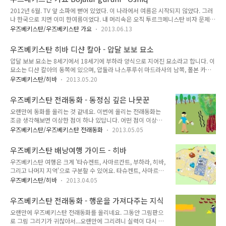
였답니다. 한국에서 송금받은 달러를 찾기 위해서. 타슈켄트에는
크게 할인받는 ..
2012년 6월. TV 앞 소파에 뻗어 있었다. 이 나라에서 여름은 시작되지 않았다. 그러
기업은행 지점이 있는데, 여기에 계좌를 개설하면 한국에서 달러
나 한국으로 치면 이미 한여름이었다. 내 머리속은 오직 투르크메니스탄 비자 문제와
를 송금받아 달러로 찾을 수 있지요. 다른 은행도 되기는 하나 여
여행 일정 짜는 것 뿐이었다. 이렇게 여행 준비를 철저히 하려고 노력했던 적도 없었
기가 수수료가 저렴한 편이랍니다. 당연히 은행에서 달러만 찾아
우즈베키스탄/우즈베키스탄 가요
2013.06.13
다. 항상 될 대로 되라는 식이었다. 큰 계획들만 잡아놓고, 작은 것은 그때 그때 상황
나와서 바로 시장으로 가곤 했지요. 우즈베키스탄 사람들은 은행
에 맞게 하는 여행에 익숙했다. 하지만 이번에는 달랐다. 어떻게든 5일 안에 투르크
이용을 참 안해요. 거기에는 몇 가지 이유가 있답니다. 먼저 우즈
우즈베키스탄 히바 디샨 칼아 - 압달 보보 묘소
메니스탄을 빠져나가야 했고, 하필이면 언제 뜰지도 모르는 배를 타고 아제르바이잔
베키스탄 숨의 가치..
압달 보보 묘소는 8세기에서 18세기에 부하라 양식으로 지어진 묘소라고 합니다. 이
으로 가야 했다. 그 이전에 아슈하바트에서 투르크멘바쉬로 가는 기차표를 사야 했
묘소는 디샨 칼아의 동쪽에 있으며, 압둘라 나스푸루쉬 마드라사의 남쪽, 폴본 카리
다. 하지만 모든 게 불확실했다. 보통 여행 즈음이 되면 다른 준비는 안 해도 현지어
마드라사의 동쪽에 있습니다. 이 묘소는 원래 이름이 폴본 아흐마드 잠치인 압달 보
몇 마디 정도는 익히기 위해 급히 공부를 하곤 ..
우즈베키스탄/히바
2013.05.20
보를 기념하기 위해 세워졌습니다. 압달 보보는 부하라에 있는 키슐락 잠치 출신으
로, 아랍의 공격 이후에 무슬림이자 히바의 이슬람 전도사 중 한 명이 되었으며, 일설
우즈베키스탄 전래동화 - 동정심 깊은 나뭇꾼
에 의하면 사도 무함마드의 후손이라고 합니다. 그가 죽은 후, 그가 뭍힌 곳 주변에 여
오랜만에 동화를 올리는 것 같네요. 이번에 올리는 전래동화는
름 모스크와 겨울 모스크, 미나렛, 연못과 공동 묘지가 지어졌습니다.
조금 생각해보면 이상한 점이 하나 있답니다. 어떤 점이 이상한
점인지 한 번 곰곰이 생각해 보세요. 저만 이상하다고 생각한 것
우즈베키스탄/우즈베키스탄 전래동화
2013.05.05
일까요...? 옛날 옛적에, 한 가난한 나뭇꾼이 나무를 하러 숲에 갔
습니다. 그는 자작나무 앞에 가서 도끼를 들어올렸습니다. 그 순
우즈베키스탄 배낭여행 가이드 - 히바
간 자작나무가 나뭇꾼에게 외쳤습니다. "제발 저를 불쌍히 여겨
우즈베키스탄 여행은 크게 '타슈켄트, 사마르칸트, 부하라, 히바,
주세요. 저를 자르지 마세요, 제 아이들이 아직 어려요." 나뭇꾼
그리고 나머지 지역'으로 구분할 수 있어요. 타슈켄트, 사마르칸
은 동정심이 생겨서 자작나무를 베지 않기로 하고 주변에 있는
트, 부하라, 히바는 우즈베키스탄 여행의 핵심이라고 할 수 있기
오크 나무를 자르기로 했습니다. 나뭇꾼이 도끼를 들어올리는 순
우즈베키스탄/히바
2013.04.05
때문에 일단 이 네 곳을 보는 것이 우즈베키스탄 여행 계획에서
간 오크 나무도 나뭇꾼에게 자신을 자르지 말아달라고 애원했습
가장 우선시되어야할 부분이죠. 이 외에 더 붙여 넣는다고 하면
니다. "그러면 호두 나무를 베어야겠군." 나뭇꾼은 호두 나무에
우즈베키스탄 전래동화 - 행운을 가져다주는 지식
몇 곳 더 추가할 수도 있는데, 보통은 서북쪽 끝으로 가서 아랄해
도끼를 들어올렸습니다. "..
오랜만에 우즈베키스탄 전래동화를 올리네요. 그동안 그림판으
를 보거나, 타슈켄트에서 동쪽으로 가서 우즈베키스탄 동부를 둘
로 그림 그리기가 귀찮아서...오랜만에 그리려니 실력이 다시 원
러본답니다. 남쪽 아프가니스탄 방향으로는 거의 안 가요. 거기