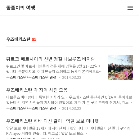
좀좀이의 여행
우즈베키스탄
85
튀르크-페르시아의 신년 명절 나브루즈 바이람 각
국 명칭
튀르크인 및 페르시아인들의 전통 새해 명절은 3월 21~22일이
랍니다. 춘분이지요. 이때 만물이 소생하고 농사가 본격적으로
시작된답니다. 페르시아계 국가들 (이란, 아프가니스탄, 타지키
우즈베키스탄/우즈베키스탄 관련
2014.03.22
스탄) 보다 튀르크계 국가들 (터키, 아제르바이잔, 투르크메니스
탄, 우즈베키스탄, 카자흐스탄, 키르기스스탄) 이 더욱 유명해서
우즈베키스탄 각 지역 사진 모음
튀르크 민족의 전통 명절로 잘 알려져 있는데, 원래 기원은 페르
나브루즈 바이람이라 특별한 기사가 있나 우즈베키스탄 통신사인 O'zA 에 들어가보
시아인들이랍니다. 이 명절 자체가 농업과 관련이 있기 때문이지
았는데 각 지역 사진들이 게시되어 있었어요. 제가 가 본 곳은 추억에 잠겨서, 가보지
요. 페르시아인들이 튀르크인들에게 많은 영향을 끼치는데, 그
않은 곳은 신기해서 바라보았죠. 각 지역 풍경 및 산업, 교육과 관련된 사진들이었어
중 대표적인 사례라고 볼 수도 있답니다. 이 명절 이름 자체가 이
우즈베키스탄/우즈베키스탄 관련
2014.03.22
요. 재미있는 것은 밀밭에서 찍은 사진들이 조금 있던데, 우즈베키스탄은 밀 자급자
란어에서 온 말인데, 각국마다 부르는 법이 묘하게 다르답니다.
족이 되지 않아서 카자흐스탄에서 밀을 많이 수입해오고 있다는 것이랍니다. 그래서
매우 중요한 명절이다보니 중요하게 다루고 종종 듣게 되는데,
우즈베키스탄 히바 디샨 칼아 - 압달 보보 미나렛
우즈베키스탄에서는 카자흐스탄 밀가루 포대를 그렇게 어렵지 않게 볼 수가 있지요.
이러다보면 비슷한데 발음이 조..
압달 보보 미나렛은 18세기에 지어진 미나렛입니다. 이 미나렛은 디샨 칼아 구역의
아래 각 지역 링크를 걸어드립니다. 타슈켄트 시
K.Atayev 거리에 있습니다. 참고글 : 압달 보보 묘소
http://uza.uz/uz/photo/28556/ 타슈켄트 주 타슈켄트는 수도인 타슈켄트 시와
(http://zomzom.tistory.com/698) 이것은 압달 보보 묘소에 있는 미나렛으로,