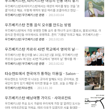
우즈베키스탄, 타지키스탄 여성의 전통 머리 땋기
다고 하는 사람들은 그냥 대충 본 사람들이라 생각하시면 되요.
우즈베키스탄과 타지키스탄에서는 여성의 머리를 땋는 것을 '코
정말로 잘 모르고 대충 본 사람들이나 부하라 작다고 합니다. 현
클'이라고 해요. 이렇게 여자의 땋은 머리를 코클이라고 한답니
지인들이 한결같이 부하라는 볼 거 많고 큰 도시라고 합니다. 부
다. 코클을 하게 된 이유는 옛날에 여자들이 머리를 길게 길렀는
하라 현지인들은 부하라 보려고 하면 3일 걸린다고 해요. 물론
우즈베키스탄/우즈베키스탄 관련
2013.03.04
데 머리를 자주, 그리고 쉽게 감을 수 없어서 보다 쉽게 머리를
외국인인 우리는 우즈베키스탄의 문화를 깊게 모르기 때문에 그
관리하기 위해 저렇게 머리를 땋았다고 해요. 긴 머리가 여성의
정도까지 걸리지는 않지만, 부하라가 작다고 하는 말을 헛소리라
우즈베키스탄 전통 음식 오쉬를 만드는 방법
매력 중 하나라고 보았는데 그냥 풀러놓으면 당연히 봉두난발이
고 단정지어도 될 정도로 큰 곳임..
우즈베키스탄에서 가장 유명한 전통 요리 중 하나가 오쉬 (플로브, 팔로브)에요. 이
될 테니 저렇게 머리를 땋은 것이지요. 이 코클은 우즈베키스탄
음식은 한국인들 사이에서도 유명하죠. 흔히 '기름밥'이라고 해요. 우즈베키스탄
및 타지키스탄의 전통 머리 땋기인데 두 곳에 약간의 차이가 있
TVM (우리나라 MTV와 비슷한 채널) 에서는 Oshga marhamat 라는 오쉬 대결 프
답니다. 타지키스탄은 여자가 양쪽 두 갈래로 땋아요. 아이도 어
우즈베키스탄/우즈베키스탄 관련
2013.02.05
로그램을 방영한 적이 있었어요. 당연히 이벤트성 한 번 시합을 하고 끝나는 것이 아
른도 모두 두 갈래로 땋는답니다. 그에 비해 우즈베키스탄에서는
니라 거진 1년간 우즈베키스탄 전 지역의 참가자들이 참가해 대결을 하는 것이었어
미혼 여성은 가늘고 여러 개로 머리를 땋고, 기혼 여성은 머리를
우즈베키스탄 카르쉬 43번 학교에서 영어의 날
요. 그리고 연말에 결승전이 열리죠. 재작년 것은 타슈켄트 오쉬 요리사 (우즈베크어
두 갈래로 땋아요. 그림 속 ..
행사 개최
우즈베키스탄 통신사를 보니 2013년 1월 30일, 우즈베키스탄
로는 Oshpaz 라고 합니다) 와 안디잔 오쉬 요리사가 결승에서 대결했는데, 안디잔
카르쉬 Qarshi 에 있는 43번 학교에서 '영어의 날' 행사를 개최
요리사가 요리하기 매우 힘든 '데브지라'라는 쌀을 썼는데, 쌀이 설익어서 져버렸다
했다고 하네요. 이게 우즈베키스탄 통신사에 보도될 일인가는 둘
고 들었어요. 그리고 작년 것은 집에 TV가 없..
우즈베키스탄/우즈베키스탄 관련
2013.02.02
째치고, 그래도 영어에 대한 관심이 조금씩 높아지고 있다는 것
을 보여주는 작은 행사였다고 할 수 있어요. 우즈베키스탄에서
타슈켄트에서 한국어가 통하는 미용실 - Salon
영어가 안 통한다는 것은 우즈베키스탄 관광을 가장 어렵게 하는
Ahn's
타슈켄트는 뒤지면 다 나오는 곳이라 말해도 되는 곳이에요. 한
요인이었어요. 말만 통하면 별로 어려울 게 없지만, 영어가 아예
국인이 많이 있기 때문에 뒤지면 찾을 수 있죠. 오늘 소개할 곳은
안 통하는 지역이다보니 여행의 난이도가 쭉 올라가거든요. 미국
한국어가 통하는 미용실인 Salon Ahn's 입니다. 이곳은 고려인
으로 일하러 가는 우즈벡인들도 증가하고 있는 추세이기 때문에
우즈베키스탄/타슈켄트
2013.01.30
분들께서 운영하시는 미용실로, 한국 스타일과 비슷하게 머리를
아마 영어를 아는 우즈베키스탄 사람들도 계속 증가하지 않을까
자를 수 있는 곳이랍니다. 그리고 고려인분들께서 한국어를 잘
하는 생각이 듭니다.
우즈베키스탄 배낭여행 가이드 - 사마르칸트
하십니다. 가는 방법은 Oybek 지하철역으로 갑니다. 또는 타슈
우즈베키스탄 주요 도시 가운데 우리에게 가장 잘 알려진 도시는
켄트역에서 트램길을 따라 타슈켄트역을 등지고 쭉 걸어가시면
아마 사마르칸트일 거에요. 여러 이유가 있겠지만 서울 동대문에
되요. 그러면 엔젤스푸드가 나와요. 오이벡 역으로 전철을 타고