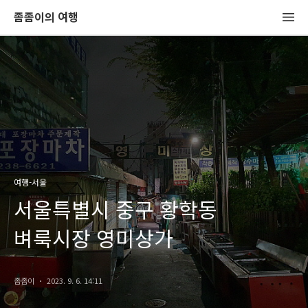
좀좀이의 여행
여행-서울
서울특별시 중구 황학동
벼룩시장 영미상가
좀좀이
2023. 9. 6. 14:11