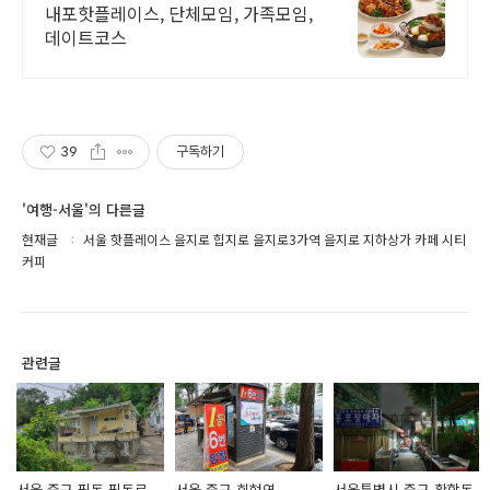
내포핫플레이스, 단체모임, 가족모임,
데이트코스
39
구독하기
'여행-서울'의 다른글
현재글
서울 핫플레이스 을지로 힙지로 을지로3가역 을지로 지하상가 카페 시티
커피
관련글
서울 중구 필동 필동로
서울 중구 회현역
서울특별시 중구 황학동