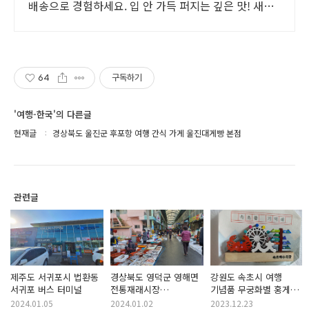
배송으로 경험하세요. 입 안 가득 퍼지는 깊은 맛! 새우
게, 쿠팡에서 프리미엄 품질을 만나보세요.
64
구독하기
'여행-한국'의 다른글
현재글
경상북도 울진군 후포항 여행 간식 가게 울진대게빵 본점
관련글
제주도 서귀포시 법환동
경상북도 영덕군 영해면
강원도 속초시 여행
서귀포 버스 터미널
전통재래시장
기념품 무궁화별 홍게
영해만세시장 오일장
속초해수욕장 오징어
2024.01.05
2024.01.02
2023.12.23