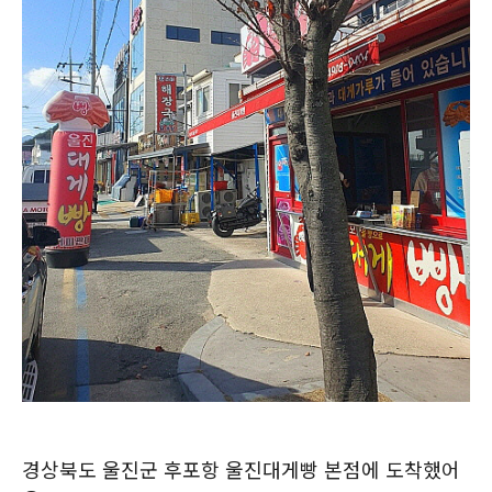
경상북도 울진군 후포항 울진대게빵 본점에 도착했어