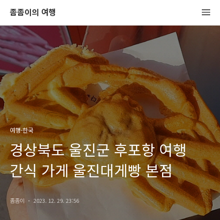
좀좀이의 여행
여행-한국
경상북도 울진군 후포항 여행
간식 가게 울진대게빵 본점
좀좀이
2023. 12. 29. 23:56