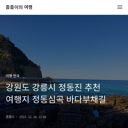
좀좀이의 여행
여행-한국
강원도 강릉시 정동진 추천
여행지 정동심곡 바다부채길
좀좀이
2023. 12. 16. 11:18