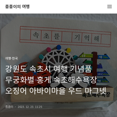
좀좀이의 여행
여행-한국
강원도 속초시 여행 기념품
무궁화별 홍게 속초해수욕장
오징어 아바이마을 우드 마그넷
좀좀이
2023. 12. 23. 11:25