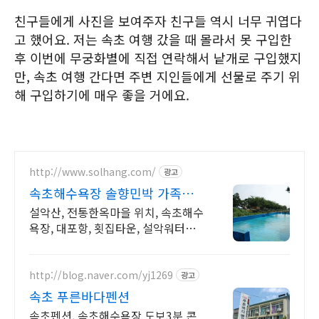
친구들에게 사진을 보여주자 친구들 역시 너무 귀엽다
고 했어요. 저는 속초 여행 갔을 때 몰라서 못 구입한
후 이번에 무궁화별에 직접 연락해서 낱개로 구입했지
만, 속초 여행 간다면 주변 지인들에게 선물로 주기 위
해 구입하기에 매우 좋을 거에요.
http://www.solhang.com/
광고
속초해수욕장 솔향민박 가족룸,
전통한옥
설악산, 전통한옥마을 위치, 속초해수
욕장, 대포항, 횟집타운, 설악워터피
아 인근
http://blog.naver.com/yj1269
광고
속초 푸른바다펜션
속초펜션, 속초해수욕장 도보3분 콘