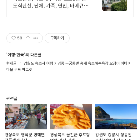
도식펜션, 단체, 가족, 연인, 바베큐시
설완비
58
구독하기
'여행-한국'의 다른글
현재글
강원도 속초시 여행 기념품 무궁화별 홍게 속초해수욕장 오징어 아바이
마을 우드 마그넷
관련글
경상북도 영덕군 영해면
경상북도 울진군 후포항
강원도 강릉시 정동진