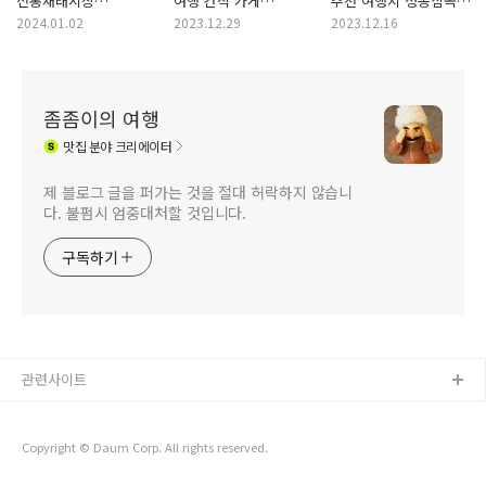
전통재래시장
여행 간식 가게
추천 여행지 정동심곡
영해만세시장 오일장
울진대게빵 본점
바다부채길
2024.01.02
2023.12.29
2023.12.16
장날
좀좀이의 여행
맛집
분야 크리에이터
제 블로그 글을 퍼가는 것을 절대 허락하지 않습니
다. 불펌시 엄중대처할 것입니다.
구독하기
관련사이트
Copyright © Daum Corp. All rights reserved.