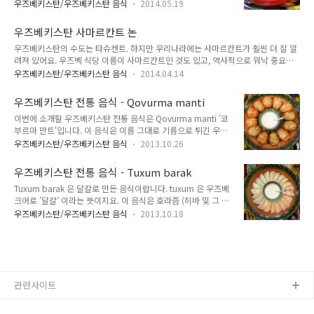
하지만 이게 항상 꼭 맞아떨어지는 것은 아니랍니다. 그러다보니
단 맛은 원래 노란 당근으로 내는 맛이랍니다. 그리고 오쉬 자체
우즈베키스탄/우즈베키스탄 음식
2014.05.19
예외가 튀어나오면 '그것은 원래 그런 것이었구나' 하고 알고 넘
가 우즈베크인들이 종종 만들어먹는 음식이기도 하지요. 일반적
어가는 수 밖에 없지요. 예외를 싫어하는 사람들이라면 꽤 싫어
으로 '라간' 이라고 부르는 접시에 담아서 주는데, 우리가 밥을
우즈베키스탄 사마르칸트 논
할 만한 일. 우리들이 잘 아는 케밥도 그렇고, 이번에 소개할 음
퍼서 주는 것처럼 푹푹 ..
우즈베키스탄의 수도는 타슈켄트. 하지만 우리나라에는 사마르칸트가 훨씬 더 잘 알
식 조리법인 '돌마'도 그래요. '돌마'라고 하면 야채에 쌀과 다진
려져 있어요. 우즈벡 식당 이름이 사마르칸트인 것도 있고, 역사적으로 워낙 중요한
고기를 섞은 것을 채워서 쪄낸 것을 말한다고 하지만, 그냥 속에
도시이다보니 사마르칸트가 더 많이 알려져 있지요. 사마르칸트를 대표하는 것이라
뭔가를 채워넣는 조리법을 돌마로 보는 것이 보다 정확하답니다.
우즈베키스탄/우즈베키스탄 음식
2014.04.14
면 단연코 우즈베키스탄 전통 빵인 '논' 입니다. 리뾰슈카는 러시아어구요. 이 논은 거
'돌마'라는 말 자체가 '채우기'라는 뜻이거든요. 우리나라에 가장
의 우즈베키스탄의 상징처럼 여겨진답니다. 우즈베크인들이 최고로 치는 논이 바로
잘 알려진 돌마는 터키에서 만들어 먹는 발효된 포도잎으로 만든
우즈베키스탄 전통 음식 - Qovurma manti
사마르칸트 논이지요. 조직이 치밀해서 입에 집어넣으면 향기가 입 안에 확 퍼진다고
돌마이지..
이번에 소개할 우즈베키스탄 전통 음식은 Qovurma manti '코
하더라구요. 아쉽게도 빵을 주식으로 먹지 않은 제게 사마르칸트 논은 너무 빡빡해서
부르마 만트'입니다. 이 음식은 이름 그대로 기름으로 튀긴 우즈
먹기 힘든 빵이었지만요. 개인적으로는 타슈켄트 논을 더 좋아한답니다. 타슈켄트 논
베키스탄 전통 만두랍니다. 이 음식에 대해 특별히 별도의 이름
은 간식으로 먹기도 좋아요. 우즈베키스탄 국영 방송사인 O'zbe..
우즈베키스탄/우즈베키스탄 음식
2013.10.26
은 없지요. 참고로 우즈베키스탄에서 기름에 볶거나 튀긴 것은
qovurma 라고 합니다. 우즈베키스탄 전통 국수인 라그몬도 앞
우즈베키스탄 전통 음식 - Tuxum barak
에 qovurma 가 붙으면 '볶은 국수'가 되는 것이지요. 제가 가지
Tuxum barak 은 달걀로 만든 음식이랍니다. tuxum 은 우즈베
고 있는 방법은 쪄낸 후 튀기는 방법으로 우리가 아는 지극히 평
크어로 '달걀' 이라는 뜻이지요. 이 음식은 호라즘 (히바 및 그 주
범한 방법이랍니다. 하지만 원래 방법은 튀긴 후 쪄내는 것이라
변), 부하라, 나보이 지역에서 주로 먹는 음식으로, 각 지역마다,
고 하네요. 만두 20개 만들기 위한 재료 만두 속 고기 (쇠고기 또
우즈베키스탄/우즈베키스탄 음식
2013.10.18
그리고 만드는 사람의 취향에 따라 만드는 법과 종류가 꽤 다양
는 양고기) 400g 양파 400g 동물 지방 200g 소금 및 향신료 -
한 음식입니다. 부하라에서는 속에 토마토, 야채등을 집어넣고,
취향에 따라 적당히 볶기 위한 기름 만두 피 밀가루 300g..
호라즘에서는 오직 우유, 식용유, 소금만 집어넣는답니다. 또한
이 속에 무엇을 같이 넣느냐에 따라 종류가 여러 종류가 되지요.
그래서 속에 호박이 들어가면 kadi barak, 감자가 들어가면
kartoshkali barak (감자 바락) 이라고 부른답니다. 계란 바락
관련사이트
을 만들기 위해서는 먼저 다음과 같은 재료가 필요하답니다. 1.
반죽 밀가루 200g 계란 흰자 1개 물 100m..