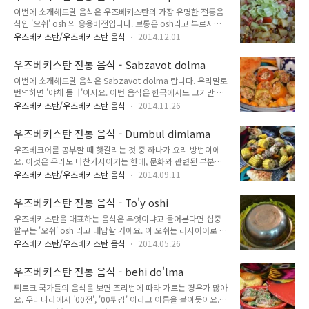
따라 1. 야채를 수프나 삶는 요리에 넣는 것처럼 감자를 조금 크
이번에 소개해드릴 음식은 우즈베키스탄의 가장 유명한 전통음
게 사각형으로, 토마토와 피망도 적당히 크게 자릅니다. 2. 양파
식인 '오쉬' osh 의 응용버전입니다. 보통은 osh라고 부르지만,
는 절반으로 자른 후 채를 썰어줍니다. 3. 고기는 큼직하게 정육
palov 라는 말도 많이 사용한답니다. 원래 이 음식을 만들 때에
면체로 자릅니다. 4. 만두를 만들 때 사용하는 중간 크기의 냄비
우즈베키스탄/우즈베키스탄 음식
2014.12.01
는 반드시 쌀이 들어가야 하지만, 이번에 소개해드릴 음식에서는
에 먼저 고기를 올리고, 그 위에 감자, 그 위에 무른 야채들을 올
쌀 대신 옥수수가 들어간답니다. 재료 기름 100g고기 200g양
리고 소금과 다진 마늘, 향신료를 뿌려줍니다. 5. 끓는 물을 붓
우즈베키스탄 전통 음식 - Sabzavot dolma
파 4개당근 3개감자 2개옥수수 5-6개토마토 3개마늘 5-6쪽피
고..
이번에 소개해드릴 음식은 Sabzavot dolma 랍니다. 우리말로
망 2개소금, 향신료, 고수 등은 취향에 따라 1. 야채는 잘 씻어서
번역하면 '야채 돌마'이지요. 이번 음식은 한국에서도 고기만 양
육면체로 자릅니다. 단, 양파는 단면이 동그라미가 나오도록 썰
고기 대신 다른 고기를 사용한다면 왠지 쉽게 만들 수 있지 않을
어놓습니다. 2. 기름을 냄비에 부은 후 기름이 달구어지면 고기
우즈베키스탄/우즈베키스탄 음식
2014.11.26
까 하는 생각이 들어요. 저는 요리하는 것을 매우 안 좋아하기는
를 넣고 볶습니다. 고기를 볶을 때 마늘도 같이 넣습니다. 3. 고기
하지만, 이 요리는 왠지 만만해보이기도 해요. 물론 어떤 음식이
가 익으면 그 위에 양파를 넣고 계속 볶습니다. 4. 양파가 노랗
우즈베키스탄 전통 음식 - Dumbul dimlama
든 간에 저처럼 요리를 거의 하지도 않고 요리하는 것도 썩 좋아
게..
우즈베크어를 공부할 때 햇갈리는 것 중 하나가 요리 방법이에
하지 않는다면 제대로 맛을 내기는 기적에 가까운 일이라는 것은
요. 이것은 우리도 마찬가지이기는 한데, 문화와 관련된 부분이
알지만요. 재료 피망 3개 감자 3개 당근 3개 가지 3개 토마토 3
라 처음 겪는 사람들은 일단 '요리하다' 하나만 일관되게 밀기 마
개 고기 200g 양파 2개 쌀 150g 파 2개 취향에 따라서 소금, 향
우즈베키스탄/우즈베키스탄 음식
2014.09.11
련이지요. 우리도 밥은 '짓는' 것이고, 차는 '우리고 끓이는' 것이
신료, 고수 등의 향채 1. 먼저 돌마 속을 만들어야 합니다. 이것을
지, 밥을 요리하고 차를 요리했다고 하지는 않아요. 심지어는 볶
우즈베크어에서는 '키마' qiyma 라고 불러요. 우리..
우즈베키스탄 전통 음식 - To'y oshi
음밥은 만들었다고 해도 이상하게 들리지 않는데, 밥을 만들었다
우즈베키스탄을 대표하는 음식은 무엇이냐고 물어본다면 십중
고 하면 꽤 이상하게 들리지요. 개인적으로 어렸을 때 '삶다'와
팔구는 '오쉬' osh 라고 대답할 거에요. 이 오쉬는 러시아어로 플
'찌다'는 어려운 말이었어요. 삶는 것은 끓는 물에 풍덩 빠뜨리는
로브, 그리고 예전 우리나라에는 '기름밥'으로 많이 알려진 음식
것이고, 찌는 것은 물에 빠뜨리지 않고 김을 쐬여서 익히는 것이
우즈베키스탄/우즈베키스탄 음식
2014.05.26
이지요. 우즈베키스탄을 돌아다니다보면 아침에 식당 앞에서 커
라고 알고는 있었지만, 둘 다 제가 많이 해본 행동은 아니었거든
다란 솥에 대야를 엎어놓고 불을 피우는 것을 종종 볼 수 있는데,
요. 우즈베크어에서 요리하다는 pishirmoq 이라는 동사에요.
우즈베키스탄 전통 음식 - behi do'lma
바로 이 오쉬를 만드는 모습이랍니다. 그리고 시장에서는 채 썰
그리고 '삶다'..
튀르크 국가들의 음식을 보면 조리법에 따라 가르는 경우가 많아
은 노란 당근을 파는데, 이 채 썰은 노란 당근이 바로 오쉬를 만
요. 우리나라에서 '00전', '00튀김' 이라고 이름을 붙이듯이요.
들 때 들어가는 재료이지요. 오쉬를 먹어보면 단 맛도 나는데, 이