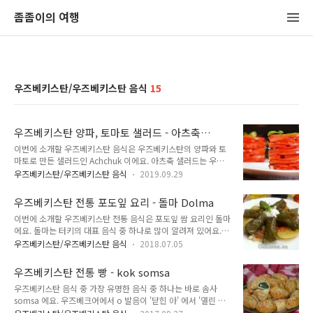
좀좀이의 여행
우즈베키스탄/우즈베키스탄 음식
15
우즈베키스탄 양파, 토마토 샐러드 - 아츠축
achchuk, 아측-추축 Achchiq-chuchuk
이번에 소개할 우즈베키스탄 음식은 우즈베키스탄의 양파와 토
마토로 만든 샐러드인 Achchuk 이에요. 아츠축 샐러드는 우즈
베키스탄에 가서 길거리를 돌아다니다 보면 정말 많이 볼 수 있
우즈베키스탄/우즈베키스탄 음식
2019.09.29
는 샐러드에요. 어지간한 식당에 샐러드 메뉴로 다 들어가 있다
고 보면 되요. 일대일 대응으로 이야기할 수는 없지만, 한국에서
우즈베키스탄 전통 포도잎 요리 - 돌마 Dolma
거의 김치 같은 포지션에 해당하는 샐러드라고 해도 되요. 그만
이번에 소개할 우즈베키스탄 전통 음식은 포도잎 쌈 요리인 돌마
큼 우즈베키스탄에서 아츠축은 진짜 많이 먹는 샐러드이고, 별
에요. 돌마는 터키의 대표 음식 중 하나로 많이 알려져 있어요.
생각 없이 샐러드 시키면 이게 나온다고 해도 될 정도에요. 김치
제목에서 알 수 있듯 터키의 돌마도 포도잎으로 싸서 만든 음식
처럼 야채 밑반찬을 담당하는 샐러드라고 할 수 있어요. 우즈베
우즈베키스탄/우즈베키스탄 음식
2018.07.05
이에요. 얼핏 보면 포도 잎사귀로 만든 춘권 같아 보이기도 해요.
키스탄 여행을 갔다온 분이라면 아츠축은 한 번 먹어봤을 거에
모양 자체는 춘권과 상당히 많이 닮았거든요. 그러나 춘권과는
요. 샐러드 시켰다고 하면 거의 이게 나오거든요. 다른 샐러드 종
우즈베키스탄 전통 빵 - kok somsa
아무래도 거리가 상당히 먼 음식이에요. 포도잎을 춘권 모양으로
류도 있지만, 아츠축은 기본 중에서도..
우즈베키스탄 음식 중 가장 유명한 음식 중 하나는 바로 솜사
싼다는 점만 비슷하구요. 돌마는 주로 중동에서 먹는 음식이에
somsa 에요. 우즈베크어에서 o 발음이 '닫힌 아' 에서 '열린 오'
요. 터키의 대표 음식이라고 하기는 하지만, 꼭 터키에서만 먹는
발음이라 '삼사', '쌈사'라고 표기한 경우도 많아요. 러시아어권