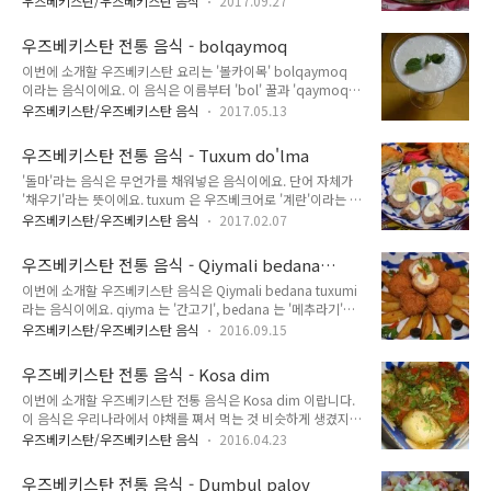
음식은 아니에요. 포도를 많이 재배하는 국가들에서는 포도잎으
우즈베키스탄/우즈베키스탄 음식
2017.09.27
쪽에서 주로 삼사, 쌈사라고 많이들 말해요. 솜사는 우즈베키스
로 만든 돌마가 있는 경우가 간간이 있어요. 한국인들에게는 '돌
탄 시장 및 길거리에서 흔히 볼 수 있는 음식이에요. 보통 삼각형
마'라는 요리 그 자체보다는 사실 포도잎을 먹을 수 있다는 것이
우즈베키스탄 전통 음식 - bolqaymoq
페스츄리 안에 다진 양고기가 들어가 있어요. 감자가 들어가 있
더 관심이 많이 가고 흥미를..
이번에 소개할 우즈베키스탄 요리는 '볼카이목' bolqaymoq
는 경우도 있구요. 보통 '솜사'라고 하면 양고기가 들어간 삼각형
이라는 음식이에요. 이 음식은 이름부터 'bol' 꿀과 'qaymoq'
페스트리를 떠올리기 마련이지만 모든 솜사가 다 삼각형 페이스
크림으로 구성된 음식이에요. 만드는 방법 역시 매우 간단하고
트리는 아니에요. 타원형 모양인 것도 있어요. 그리고 페이스트
우즈베키스탄/우즈베키스탄 음식
2017.05.13
쉬워요. 이 음식은 보통 빵, 차와 같이 먹는다고 해요. 뜨거운 우
리 피가 아닌 것도 있구요. 우즈베키스탄 살 때 정말로 엄청나게
즈벡 빵인 논을 볼카이목에 찍어 먹고, 차를 마시는 식으로 먹는
많이 먹었던 것 중 하나가 바로 솜사에요. 집에서 밥하기 귀찮으
우즈베키스탄 전통 음식 - Tuxum do'lma
다고 해요. 재료 카이목 (크림) 250g꿀 2 큰 스푼밀가루 찻잔 1
니까 시장에서..
'돌마'라는 음식은 무언가를 채워넣은 음식이에요. 단어 자체가
컵 1. 크림을 가장 낮은 온도로 데우면서, 천천히 꿀을 섞습니다.
'채우기'라는 뜻이에요. tuxum 은 우즈베크어로 '계란'이라는 말
2. 크림 속에 들어간 꿀을 잘 녹게 저어줍니다. 3. 꿀이 크림과 잘
이에요. 그러므로 tuxum do'lma 는 계란을 채워넣은 음식이라
섞여서 녹으면 불에서 내리고, 식힙니다. 이때 냉장고에 넣어서
우즈베키스탄/우즈베키스탄 음식
2017.02.07
는 뜻이에요. 이 음식은 안디잔 및 나만강 지역에서 주로 먹는 음
식히는 것도 상관 없어요. 4. 크림이 충분히 식은 후, 거품기로 절
식이에요. 안디잔과 나만강은 타슈켄트 기준으로 동쪽에 위치한
저으면서 밀가루를 섞고 잘 섞어줍니다. 5. ..
우즈베키스탄 전통 음식 - Qiymali bedana
주인데, 타슈켄트 자체가 우즈베키스탄의 동북쪽 끄트머리에 치
tuxumi
이번에 소개할 우즈베키스탄 음식은 Qiymali bedana tuxumi
우쳐져 있기 때문에 이 음식은 우즈베키스탄 동북쪽 외곽 지역에
라는 음식이에요. qiyma 는 '간고기', bedana 는 '메추라기'라
서 먹는 음식이라 할 수 있어요. 재료 고기 (기름진 부위) 500g
는 뜻이에요. 즉 간고기가 들어간 메추라기 알 요리에요. 이 음식
양파 150-200g동물성 기름 (비계) (고기가 기름진 부위가 아닐
우즈베키스탄/우즈베키스탄 음식
2016.09.15
은 우즈베키스탄 동북부 음식이에요. 재료 메추리알 15-20개생
경우) 100g논 몇 조각소금과 향신료는 취향에 따라서계란 1개
선 200g삶은 감자 100g살짝 볶은 양파 70g튀기기 위한 식물성
취향에 따라 파를 추가로 넣을 수 있음삶은 계란 7-8개식용유 1.
우즈베키스탄 전통 음식 - Kosa dim
식용유소금과 후추 등은 취향에 따라 1. 먼저 생선에서 가시를
..
이번에 소개할 우즈베키스탄 전통 음식은 Kosa dim 이랍니다.
발라낸 후, 생선살을 곱게 갈아 반죽처럼 만듭니다. 2. 살짝 볶은
이 음식은 우리나라에서 야채를 쪄서 먹는 것 비슷하게 생겼지
양파와 삶은 감자를 생선살 반죽에 집어넣고 잘 섞어서 고기 반
만, 만드는 방법을 보면 묘하게 다르답니다. 재료 고기의 부드러
죽을 만듭니다. 3. 메추리알은 삶은 후 껍질을 벗깁니다. 4. 고기
우즈베키스탄/우즈베키스탄 음식
2016.04.23
운 부분 (양고기가 좋음) 100~120g양파 1-2개감자 1-2개토마
반죽으로 메추리알을 잘 싸줍니다. 5. 이때 취향에 따라 메추리
토 1개피망 1개마늘 4쪽소금 1티스푼향신료, 쯔란 등은 취향에
알을 감싸고 있는 고기 반죽 표면에 빵가루를 발..
우즈베키스탄 전통 음식 - Dumbul palov