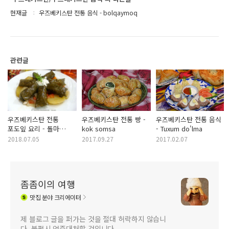
현재글
우즈베키스탄 전통 음식 - bolqaymoq
관련글
우즈베키스탄 전통
우즈베키스탄 전통 빵 -
우즈베키스탄 전통 음식
포도잎 요리 - 돌마
kok somsa
- Tuxum do'lma
Dolma
2018.07.05
2017.09.27
2017.02.07
좀좀이의 여행
맛집
분야 크리에이터
제 블로그 글을 퍼가는 것을 절대 허락하지 않습니
다. 불펌시 엄중대처할 것입니다.