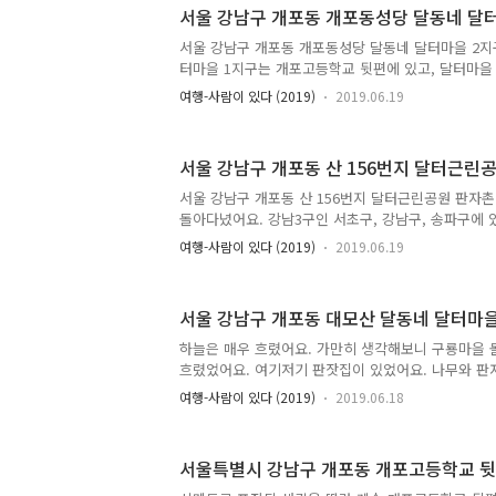
달동네를 둘러보고 집으로 돌아가면 너무 멀리 돌아다
서울 강남구 개포동 개포동성당 달동네 달
동선이었어요. 서울 노원구에는 달동네가 몇 곳 있어요
동네가 남아 있어요. 서울 노원구에 남아 있는 달동네 특
서울 강남구 개포동 개포동성당 달동네 달터마을 2지
년대에 서울 도심 무허가 판자촌을 철거하며 거주민
터마을 1지구는 개포고등학교 뒷편에 있고, 달터마을
달동네라는 점이에..
에 있어요. 달터마을 2지구는 얼핏 보면 달터마을 1
여행-사람이 있다 (2019)
2019.06.19
것처럼 보여요. 그렇지만 달터마을 1지구와 달터마을
어요. 조그만 샛길을 통해 1지구와 2지구를 오고 갈 
에 위치한 달터마을 1지구와 달터마을 2지구는 각자 
서울 강남구 개포동 산 156번지 달터근린
터마을 1지구를 돌아다닐 때 2지구로는 못 넘어가는 
와서 돌아다녀보니 1지구로 넘어가는 샛길이 있었어요
서울 강남구 개포동 산 156번지 달터근린공원 판자
잘 안 보였을 뿐이었어요. 달터마을 2지구에서 분당선
돌아다녔어요. 강남3구인 서초구, 강남구, 송파구에 
가다보면 ..
구에 있는 달동네, 관악구에 있는 달동네와 차이가 있
여행-사람이 있다 (2019)
2019.06.19
요. 서울에 있는 대부분 달동네는 1960년대와 1970
주거지 - 당시에 판자촌이었던 곳에서 철거당한 사람
업'이라는 정부의 의도된 정책으로 집단 이주당해 형
서울 강남구 개포동 대모산 달동네 달터마을
있는 달동네에 있는 주택들은 무허가 주택이 많아요.
기가 있는 주택들이에요. 게다가 1990년대에는 가옥
하늘은 매우 흐렸어요. 가만히 생각해보니 구룡마을 
지 인정받았어요. 이로 인해 주거지와 주택들이 토지
흐렸었어요. 여기저기 판잣집이 있었어요. 나무와 판
책적으로 허가..
요. 달터마을은 정말로 숲 속에 숨어 있는 달동네였어
여행-사람이 있다 (2019)
2019.06.18
제 와서 봐도 나무 때문에 어느 정도 가려져 있었어요
로 슬레이트 지붕이었어요. 그리고 그 누구도 관심을
가보면 흔히 보이는 벽화도 하나도 안 보였어요. 다른
서울특별시 강남구 개포동 개포고등학교 뒷
에 있지만, 달터마을은 몰래 숨어 있는 마을 모습이었
는지는 모르겠어요. 강남구가 여기를 공원으로 만들 