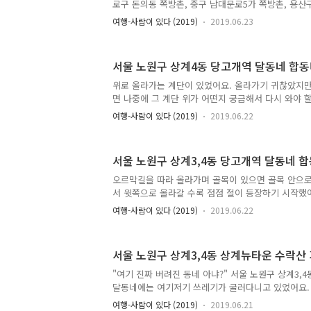
학생 20명 및 자원봉사자 80명이 '추억을 그리다'라
로구 돈의동 쪽방촌, 중구 남대문로5가 쪽방촌, 용산
1..
영등포역 쪽방촌이라고 해요. 이 중 서울 5대 쪽방촌
여행-사람이 있다 (2019)
2019.06.23
곳은 창신동 쪽방촌, 돈의동 쪽방촌, 영등포역 쪽방촌
거 빈곤의 상징으로 잘 보도되고 있어요. 달동네는 
니기 전에도 몇 번 가본 적이 있었어요. 그렇지만 쪽방
서울 노원구 상계4동 당고개역 달동네 합
이 없었어요. 어디에 있는지 위치조차 잘 몰랐어요.
쪽방촌은 안 가봉 결정적인 이유는 쪽방촌에 대한 관
위로 올라가는 계단이 있었어요. 올라가기 귀찮았지만
이었어요. 굳이 쪽방촌을 가봐야할 필요가 있을까 싶
면 나중에 그 계단 위가 어떤지 궁금해서 다시 와야 
미루어..
싶을 정도로 피곤한 것은 아니라 일단 위로 올라가보
여행-사람이 있다 (2019)
2019.06.22
계단을 따라 위로 올라갔어요. 시멘트 블록을 쌓아 만
있었어요. 이제 해가 서쪽으로 빠르게 저물어가고 있었
드는 소리가 밖으로 새어나오고 있었어요. 화분에 심
서울 노원구 상계3,4동 당고개역 달동네 
비를 하고 있었어요. 서울에 남아 있는 달동네를 가보
었어요. 조금이라도 더 공간을 활용하기 위한 노력이
오르막길을 따라 올라가며 골목이 있으면 골목 안으
도 더 공간을 아름답게 만들기 위한 노력도 보였구요
서 윗쪽으로 올라갈 수록 점점 절이 등장하기 시작했
정말 신기한 ..
어요. 할머니 말씀대로 위로 갈 수록 절이 많았어요.
여행-사람이 있다 (2019)
2019.06.22
있었어요. 경사가 있는 길이라 땅을 파고 평탄화해서 
갈 수록 달동네보다는 산골 마을 같은 느낌이었어요.
다 자연적으로 형성된 마을 같아보였어요. 흰색 칠이 
서울 노원구 상계3,4동 상계뉴타운 수락산
단에는 꽃이 예쁘게 피어 있었어요. 계단을 따라 화분
을 올라가기 시작했어요. '진짜 조금 쉬든가 해야겠다.
"여기 진짜 버려진 동네 아냐?" 서울 노원구 상계3,
요. 무엇을 사진찍어야할 지 감이 안 왔어요. 그동안 
달동네에는 여기저기 쓰레기가 굴러다니고 있었어요. 
속 다녔더니 이..
들이 떠나가는 동네에서나 볼 수 있는 광경이었어요.
여행-사람이 있다 (2019)
2019.06.21