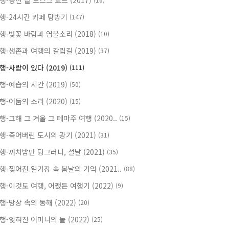
행-등잔 밑 모스크 로드 (2017)
행-24시간 카페 탐방기
(147)
행-벚꽃 바람과 염불소리 (2018)
(10)
행-생존과 여행의 갈림길 (2019)
(37)
행-사람이 있다 (2019)
(111)
행-예습의 시간 (2019)
(50)
행-어둠의 소리 (2020)
(15)
행-그해 그 겨울 그 테마주 여행 (2020..
(15)
행-죽어버린 도시의 광기 (2021)
(31)
행-까치밥만 덩그러니, 설날 (2021)
(35)
행-찢어진 일기장 속 봄날의 기억 (2021..
(88)
행-이것도 여행, 어쨌든 여행기 (2022)
(9)
행-망상 속의 동해 (2022)
(20)
행-잊혀진 어머니의 돌 (2022)
(25)