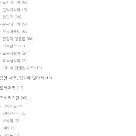
도시지리학
(66)
촌락지리학
(45)
관광학
(28)
관광지리학
(50)
관광마케팅
(61)
관광객 행동론
(60)
박물관학
(26)
교육사회학
(24)
교육심리학
(21)
미디어 컨텐츠 제작
(13)
용한 새벽, 길가에 앉아서
(19)
르크어족
(12)
즈베키스탄
(85)
타슈켄트
(4)
사마르칸트
(1)
부하라
(2)
히바
(3)
코칸드
(1)