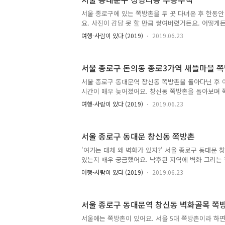
어요. 이렇게 청량리가 서울 동북권 교통의 요지이자
이 일대에 사람들이 많이 거주하게 되었어요. 한국전쟁
서울 종로구에 있는 쪽방촌을 두 곳 다녀온 후 한동
택난을 겪었어요. 전쟁으로 인해 서울에 있던 수많은
요. 사진이 감당 못 할 만큼 쌓여버렸거든요. 어떻게
에서 넘어온 많은 사..
야 했어요. 그래서 열심히 글을 쓰며 그동안 쌓여 있
여행-사람이 있다 (2019)
2019.06.23
가고 있던 중이었어요. '동대문구에 다른 달동네 없나
서 낙후된 지역 중 하나에요. 일단 동대문구에는 동대
동쪽이 동대문구에요. 동대문구에 속하는 곳 중 대표
서울 종로구 돈의동 종로3가역 새뜰마을 
리, 한국외국어대학교, 경희대학교 등이 있어요. 이 
동네는 다녀왔어요. 한국외대 근처에 있는 달동네 말
서울 종로구 동대문역 창신동 쪽방촌을 돌아다닌 후
갑자기 궁금해졌어요. 카카오맵으로 들어가 위성사진
시간이 매우 늦어졌어요. 창신동 쪽방촌을 돌아보며 
제가 자주 ..
는 것을 깨달았어요. 서울 도처에 쪽방촌의 다른 형태
여행-사람이 있다 (2019)
2019.06.23
으니까요. 절대 학생이 머무를 리 없는 곳에, 가뜩이나
원인데 시끄러운 곳에서 흔히 보이는 낡고 허름한 고
한 곳들이에요. 약간의 차이는 존재할 거에요. 쪽방촌
서울 종로구 동대문 창신동 쪽방촌
를 할 수 있다고 하지만 고시원은 방 안에서 절대 취
대체로 밥, 김치 정도는 제공해주는 편이에요. 그거 
'여기는 대체 왜 벽화가 있지?' 서울 종로구 동대문 
것도 없어요. 요즘은 고시원도 예전 같지 않은 곳이 
있는지 매우 궁금했어요. 낙후된 지역에 벽화 그리는
도 하고 용변..
이 불었어요. 낙후된 곳이라면 여기저기 도처에 벽화
여행-사람이 있다 (2019)
2019.06.23
촌이 동대문 벽화골목이 된 것은 지금까지 몰랐어요.
이 동대문 벽화골목으로 조성되었다는 것을 보고 알았
가 있는지 매우 궁금해졌어요. 일단 골목에서 밖으로 
서울 종로구 동대문역 창신동 벽화골목 쪽
는 낡은 집들이 창신동 쪽방촌이에요. 서울 종로구 
골목이 된 것은 2012년이래요. 2012년 8월 25일
서울에는 쪽방촌이 있어요. 서울 5대 쪽방촌이라 하면