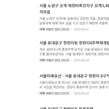
을 못 받고 있다는 것이 신기했어요. 양지마을은 인
서울 노원구 상계 재정비촉진지구 상계3,4
이 상당히 잘 남아 있고 쉽게 확인할 수 있는 달동네
지마을
보면 백사마을보다 양지마을이 그 특징을 확인하기 더
서 백사마을보다 덜 알려졌는지 많이 궁금했어요. 노원
서울 노원구 상계4동 달동네인 당현천 마을, 합동마을
확장으로 인해 경기..
달동네에 대해 계속 글을 쓰고 있었기 때문에 서울에
를 모으고 공부하고 있었어요. 서울 달동네 역사는 꽤
여행-사람이 있다 (2019)
2019.06.27
거슬러 올라가면 일제강점기 시절까지 거슬러 올라갔
'서울 달동네의 역사'라고 할 부분은 한국전쟁 이후
서울 각 구역별로 달동네 역사가 다르다는 점이었어요
서울 동대문구 청량리동 청량리6주택재개
네 모습도 달라진다는 사실을 확실히 깨달았어요. 
계속 걸어다니며 홍릉주택 단지인 서울 동대문구 청
로 자연적으로 발생한 것이 아니었어요. 어떤 달동
구를 둘러보았어요. 서울 동대문구 청량리동 청량리
조성되었고, 어떤 달동네는 원래 있던 달동네 판자촌
청량리동 205번지 일대로, 정확히 홍릉 부흥주택 단
하도록 지원해줘서 그대로..
여행-사람이 있다 (2019)
2019.06.24
은 총 83883.1 제곱미터이고, 12층 이하 건축이
요. 정비구역 면적 중 택지는 63056.3제곱미터, 도로는
은 4200제곱미터로 계획되어 있어요. 건폐율은 25%,
서울미래유산 - 서울 동대문구 청량리 6구
재 19개동 지상 16층 아파트 1236가구로 건설 계획
중 29동이 존치 예정이고 653동이 철거 후 신축 예
서울미래유산 중 하나인 서울 동대문구 청량리 홍릉
2004년 8월 4일에 조합설립추진위가 승인되었어요. 20
속 사진을 찍었어요. 청량리 홍릉주택 단지의 원래 
그렇지만 바로 길 건너 옆쪽에 홍릉이 있기 때문에 
여행-사람이 있다 (2019)
2019.06.24
편이에요. 서울 동대문구 청량리는 일제강점기 시절부
던 곳이었어요. 1914년에 경원선, 1934년에 중앙선,
면서 청량리역 주변에 경기도와 강원도 농산물을 거
서울 동대문구 청량리동 부흥주택