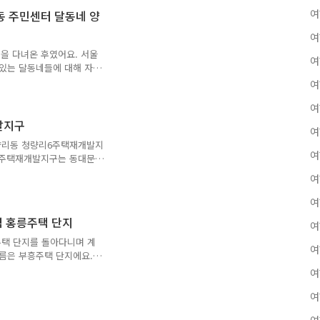
위적으로 형성된 달동네 특징
여
동 주민센터 달동네 양
에요. 위성사진 및 지도를
 쉬워요. 양지마을이 어째
여
구는 1963년 서울시 시역
을 다녀온 후였어요. 서울
여
 있는 달동네들에 대해 자료
 긴 편이었어요. 아주 오래
여
어요. 그러나 본격적으로
여
부터였어요. 재미있는 점은
. 그리고 역사에 따라 달동
발지구
여
모든 달동네가 동시다발적으
량리동 청량리6주택재개발지
네는 정부가 강제이주시켜서
여
6주택재개발지구는 동대문구
에 대해 정부가 주택을 개량
지 자리에요. 정비구역 면적
여
 가능한 제2종일반주거지역이에
 14800.8제곱미터, 공원
여
 용적률은 234%이구요. 현
역 홍릉주택 단지
여
중이에요. 기존 건축물 682동
정이에요. 청량리 6구역은
주택 단지를 돌아다니며 계
여
08년..
이름은 부흥주택 단지에요.
홍릉주택이라고 많이 부르는
여
터 사람들이 많이 몰려 살
 1941년에 경춘선이 개통되
여
래하는 시장이 많이 생겨났