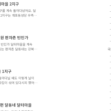
니지 않고 차비도 덜 드는
터마을 2지구
. 주로 동쪽 끝부분에 달
징은 1960년대와 1970
구를 계속 돌아다녔어요. 달
들을 강제이주시켜 형성된
 2지구는 개포동성당 우측
지구와 연결되어 있지 않은
 2지구는 서로 연결되어 있
수 있어요. 달터근린공원 안
출입구가 따로 있었어요. 달
공원 판자촌 빈민가
줄 알았어요. 그런데 2지구
. 이 샛길이 판자집 때문에
촌 빈민가 달터마을을 계속
 구룡역 방향으로 쭉 올라
있는 판자촌 달동네는 강북
국
어요. 이 차이는 상당히 커
년대 초반 도심 무허가 불량
들이 '정착지 조성이주 사
성된 곳이에요. 이러한 곳에
 1지구
 그렇지만 엄연히 무허가 등
에 대한 소유권과 점유권까
돌아다닐 때도 이렇게 날이
에 대한 소유권 이외에는 정
자집이 섞여 있다시피 했어
요. 위성사진으로 봐도, 실
. 달터마을 판잣집은 대체
 안 갖는 동네인지 달동네
 곳은 훤히 드러나 있는 곳
편 달동네 달터마을
어요. 원래 이런 모습이었
거라서 자리가 나면 계속 나