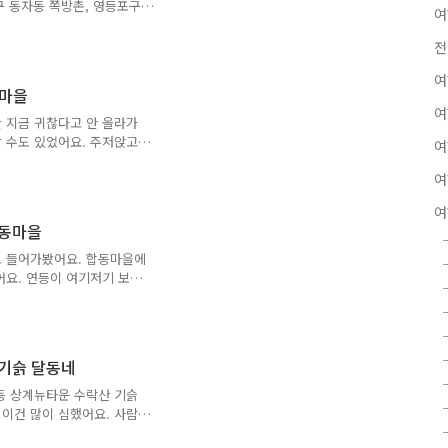
는 주제로 벽화 제작을 위한
구 동자동 쪽방촌, 영등포구
여
 중 언론매체에 잘 보도되는
이에요. 쪽방촌은 도시 주
전
이번에 여러 달동네를 돌아다
여
촌은 단 한 번도 가본 적
동마을
 서울 여기저기 돌아다니면서
여
심이 정말 거의 없었기 때문
 지금 귀찮다고 안 올라가
었어요. 이것은 제 경험으로
할 수도 있었어요. 주저앉고
여
기로 했어요. 낡고 가파른
여
든 단 위에 항아리가 놓여
어요. 집 안에서 음식 만
여
어진 식물들도 슬슬 잠들 준
합동마을
면 흔히 볼 수 있는 풍경이
 보였어요. 그리고 조금이라
로 들어가봤어요. 합동마을에
. 달동네를 돌아다닐 때마다
어요. 연등이 여기저기 보였
 당연한 이야기지만 교회도
집을 지었어요. 위로 올라
 인위적으로 형성된 마을보
된 담벼락 아래 조성된 화
 기슭 달동네
을 진열해 놓았어요. 계단
' 아무 느낌이 들지 않았어
4동 상계뉴타운 수락산 기슭
달동네, 판자촌을 몰아서 계
이건 많이 심했어요. 사람
 달동네는 흔히 위생적으로