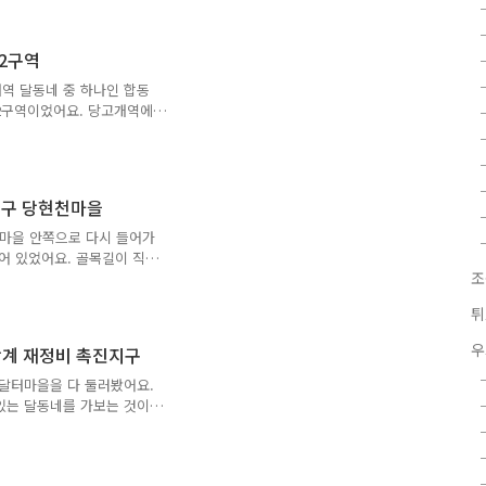
. 아무래도 하수 시설이 그
가 많기는 해요. 그렇다고
 아니에요. 쓰레기를 자기
2구역
에 대충 던져놓는다면 당연
기 자신에게 해를 입혀요.
역 달동네 중 하나인 합동
. 그래서 달동네 가면 날
2구역이었어요. 당고개역에
들이 몰려 있는 곳이 있었
 상계3,4동 주민센터로 가
 쭉 둘러볼 계획이었어요.
어요. "빨리 돌아다녀야겠
출구 당현천마을
5월 18일 16시 25분이었
러보는 것은 무리일 것 같았
천마을 안쪽으로 다시 들어가
마을과 양지마을을 다 보는
어 있었어요. 골목길이 직
조
보였어요. 여기는 분명히 인
마을이었다면 골목길 전체가
튀
과 작은 골목길이 거의 수직
부 다 그랬어요. 이런 형태
우
상계 재정비 촉진지구
아저씨와 마주쳤어요. 아저
요. 그래서 취미가 사진 촬
 달터마을을 다 둘러봤어요.
서는 여기가 상당히 낙후된
있는 달동네를 가보는 것이
정부와 붙어 있는 구이기도
 집으로 돌아가는 방향이었
도 되었어요. 노원구에 있는