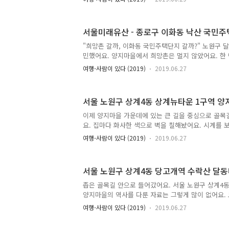
는 거니까요. 이화동 자체가 벽화마을로 워낙 유명하
이 계속 있어요. 서울 야경 보기 좋은 곳 중 하나거든
에 많이 덥겠지만 낙산공원까지 마을버스 타고 올라간
서울미래유산 - 종로구 이화동 낙산 국민
게까지 많이 힘들지도 않구요. 마을 주민 두 분이 잡
늘은 사진 찍는 사람들이 많이 왔다고 이야기하고 계
"희망촌 갈까, 이화동 국민주택단지 갈까?" 노원구 
울에서 관광지화되며 몸살을 크게 앓았던 두 번째 낙
민했어요. 양지마을에서 희망촌은 멀지 않았어요. 한 
압도적으로 1등인 북촌..
이었어요. 문제는 시간이었어요. 너무 늦어버렸어요.
여행-사람이 있다 (2019)
2019.06.27
었어요. 양지마을에서 계속 올라갔다 내려갔다 하며
도 했구요. 원래대로라면 희망촌을 가야 했지만 조금
렸어요. 게다가 결정적으로 의욕을 꺾는 사실이 있었어
서울 노원구 상계4동 상계뉴타운 1구역 양
망촌은 재개발 포기한 곳이야. 희망촌은 크지 않은 
포기한 곳이기 때문에 언제든 다시 갈 수 있는 곳이었
이제 양지마을 가운데에 있는 큰 길을 중심으로 골
택단지 마을박물관이나 갈까?' 서울 종로구 이화동 
요. 집마다 화사한 색으로 벽을 칠해놨어요. 시계를 보았
관은 이화동 달동..
오후 5시 15분이었어요. 서쪽 하늘에 해가 떠 있었어
여행-사람이 있다 (2019)
2019.06.27
에서 서쪽으로 뻗은 골목길로 들어가서 사진을 찍으니
이 하얗게 날아갔어요. 상계뉴타운은 지하철 4호선 종점
년에 지정된 3차뉴타운 중 하나에요. 서울에서 3차 
서울 노원구 상계4동 당고개역 수락산 달
로는 동대문구 이문 휘경 뉴타운, 성북구 장위 뉴타운
등이 있어요. 뉴타운 사업은 기존 도시구획을 재개발
좁은 골목길 안으로 들어갔어요. 서울 노원구 상계4
미적 효과를 높이고 지역 발전을 도모하는 사업이에요
양지마을의 역사를 다룬 자료는 그렇게 많이 없어요.
획도..
명해서 관련 자료를 어렵지 않게 찾을 수 있어요. 그
여행-사람이 있다 (2019)
2019.06.27
료는 찾기 어려운 편이었어요. 양지마을은 노원구 상
에 있는 달동네로, 백사마을보다 일찍 형성된 마을이