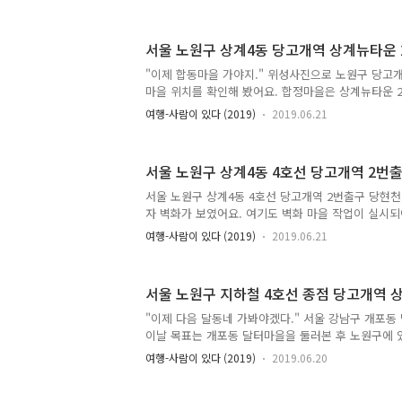
안 좋은 동네라고 생각해요. 아주 틀린 말은 아니에요
리 썩 잘 갖추어져 있지 않고, 산기슭이다보니 날벌레
해서 달동네 사는 사람들의 위생관념이 형편없는 것은
서울 노원구 상계4동 당고개역 상계뉴타운 
집 밖에 대충 던지지는 않아요. 쓰레기를 자기 집 밖
히 날벌레, 쥐가 엄청나게 꼬일 거고, 그것은 결국 자
"이제 합동마을 가야지." 위성사진으로 노원구 당고개
게다가 우리나라 국민성이 중국처럼 미개하지도 않구요
마을 위치를 확인해 봤어요. 합정마을은 상계뉴타운 
벌레가 많기..
서 5번 출구로 나가서 북동쪽으로 올라가면 허름한 집
여행-사람이 있다 (2019)
2019.06.21
어요. 여기가 합동마을 같았어요. 합동마을을 다 본 후
면 양지마을 입구가 있었어요. 이렇게 시계 방향으로
당고개역으로 다시 들어가서 이번에는 5번출구로 나갔
서울 노원구 상계4동 4호선 당고개역 2번
다." 스마트폰을 꺼내 몇 시인지 봤어요. 벌써 2019년 
어요. 시간이 얼마 없었어요. 왠지 희망촌까지 다 둘
서울 노원구 상계4동 4호선 당고개역 2번출구 당현
어요. 마을 하나당 2시간씩 걸린다고 계산하면 합동
자 벽화가 보였어요. 여기도 벽화 마을 작업이 실시되
데에 4..
선으로 되어 있었기 때문에 당고개역이 시원하게 잘 
여행-사람이 있다 (2019)
2019.06.21
위적으로 생긴 마을이었어요. 자연발생적으로 생긴 
이렇게 직선으로 쭉 뻗어있지는 않거든요. 큰 골목길
으로 교차하고 있었어요. 단순히 한 골목이 아니라 전
서울 노원구 지하철 4호선 종점 당고개역 
는 처음부터 계획을 세워 만들었을 때 나타나요. 한 
씨께 인사드렸어요. 아저씨께서 뭐 하냐고 물어보셨어
"이제 다음 달동네 가봐야겠다." 서울 강남구 개포동
영인데 골목길 사진 찍으러 왔다고 했어요. 아저씨께
이날 목표는 개포동 달터마을을 둘러본 후 노원구에 
곳이라고 말했어요. ..
었어요. 노원구는 서울 동북쪽 끝에 있는 구에요. 의
여행-사람이 있다 (2019)
2019.06.20
하구요. 노원구를 둘러보고 의정부로 돌아가는 길은
기 때문에 집으로 가는 길에 들려보는 거라고 생각해