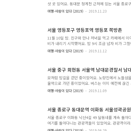
않아요. 그러나 서계동의 동쪽에 있다고 동자동이라고
섯 곳 있어요. 동대문 청계천 근처에 있는 서울 종로구
어요. 조선시대에..
역 및 익선동 근처에 있는 서울 종로구 돈의동 쪽방촌
여행-사람이 있다 (2019)
2019.11.23
대문 경찰서의 뒷편에 있는 남대문로5가 쪽방촌, 남
서울 용산구 동자동 쪽방촌, 영등포역 6번 출구 바로
영등포 쪽방촌이에요. 서울 5대 쪽방촌 외에 쪽방이 모
서울 영등포구 영등포역 영등포 쪽방촌
과거 구로 공단 주변 - 구로구, 금천구에도 쪽방이 여
산동 같은 곳요. 그런데 이곳은 쪽방촌이라고 부르
11월 10일 밤. 친구와 만나 저녁을 먹고 카페에서 
요. 이렇게 구로 공단 주변 쪽방에 대해 서울 5대 쪽
비가 내리기 시작했어요. 밤 9시 조금 넘자 비가 그쳤
는..
부 자취방으로 돌아왔을 때 시각은 2019년 11월 10일
여행-사람이 있다 (2019)
2019.11.12
거리 땅바닥은 축축하게 젖어 있었고, 비는 안 내리고
온은 차가워지고 있었어요. 으슬으슬 추운 밤이었어요.
득 영등포 쪽방촌을 가볼까 하는 생각이 떠올랐어요.
서울 중구 회현동 서울역 남대문경찰서 남
해봤어요. 영등포 쪽방촌. 거기는 정말 무서운 곳이야.
서울에서 최악의 지역으로 손꼽히는 곳이지. 영등포역
모처럼 밤길을 걷던 중이었어요. 노량진에서 노들섬을
그 자체인 곳. 유럽 국가에서 기차역이 위험하다는 말이 
울역으로 가던 중이었어요. 버스는 이미 예전에 끊긴
는 심야버스가 달리고 있었어요. 슬슬 서울역이 가까
여행-사람이 있다 (2019)
2019.11.09
가까워지자 여기저기 으슥하고 음침한 분위기가 도사
왔어요. '여기 쪽방촌 몰려 있는 곳이잖아.' 서울역 
요. 서울역 주변인 서울 용산구 동자동, 서울 중구 회
서울 종로구 동대문역 이화동 서울성곽공원 
이에요. 지하철 노선에서는 숙대입구역부터 서울역까
라 보면 되요. 서울역 주변은 서울에서 손꼽히게 낙후
서울 종로구 이화동 낙산4길 49 달동네를 계속 돌아
악명도 자자한 곳이구요. 지금은 영등포역에 밀렸지만
여기를 돌아다니는 관광객들이 있었어요. 관광객이라
노숙자들 때문에 ..
할 건 없어요. 스마트폰, 카메라로 사진 찍으며 동네
여행-사람이 있다 (2019)
2019.06.29