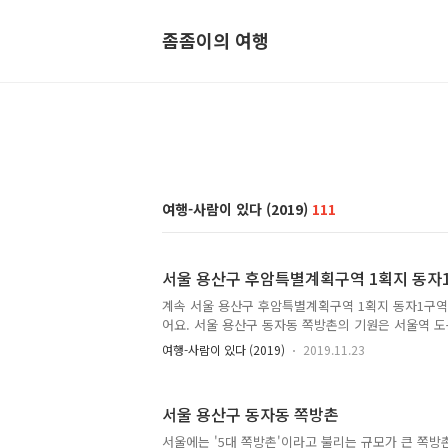
좀좀이의 여행
여행-사람이 있다 (2019)
111
서울 용산구 후암특별계획구역 1획지 동자
계속 서울 용산구 후암특별계획구역 1획지 동자1구
어요. 서울 용산구 동자동 쪽방촌의 기원은 서울역 도
동에 대한 자료는 별로 없어요. 서울 도동에 대한 자
여행-사람이 있다 (2019)
2019.11.23
울의 악명 높은 판자촌이자 윤락가였던 서울 양동 역
양동 판자촌 및 윤락가 형성 및 쇠퇴, 몰락 역사와 같
듯 지금은 남대문5가 쪽방촌, 동자동 쪽방촌으로 구
서울 용산구 동자동 쪽방촌
덩어리 한 동네나 마찬가지였어요. 서울역 앞 거대 판
동 등으로 나뉘어져 있었을 뿐이었거든요. 일단 동자
서울에는 '5대 쪽방촌'이라고 불리는 규모가 큰 쪽방