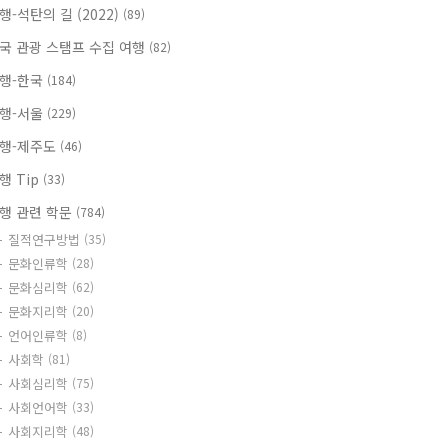
행-석탄의 길 (2022)
(89)
국 관광 스탬프 수집 여행
(82)
행-한국
(184)
행-서울
(229)
행-제주도
(46)
행 Tip
(33)
행 관련 학문
(784)
질적연구방법
(35)
문화인류학
(28)
문화심리학
(62)
문화지리학
(20)
언어인류학
(8)
사회학
(81)
사회심리학
(75)
사회언어학
(33)
사회지리학
(48)