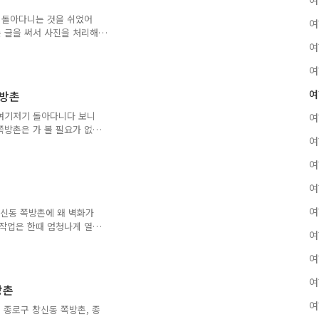
여
 주요 상권으로 부상하면서
 이후, 서울은 극심한 주
안 돌아다니는 것을 쉬었어
여
 가옥이 파괴되었어요. 북쪽
든 글을 써서 사진을 처리해
던 사진을 하나 둘 처리해나
여
?' 서울 동대문구는 서울에
여
문이 없어요. 동대문 너머
적인 곳으로는 제기동, 청량
여
쪽방촌
중 한국외대 근처에 있는 달
고 다른 달동네가 또 있는지
 여기저기 돌아다니다 보니
여
을 켰어요. 동대문구는 한때
쪽방촌은 가 볼 필요가 없다
여
인 고시원이 매우 많이 있
 방음 하나도 안 되는 고시
여
시원들. 쪽방촌과 대동소이
은 방 안에서 버너로 취사
여
사금지에요. 대신 고시원은
말고는 사실 둘이 별로 다를
여
창신동 쪽방촌에 왜 벽화가
많아졌다고 해요. 무려 샤워
 작업은 한때 엄청나게 열풍
여
가 들어찼어요. 창신동 쪽방
 여기 와서야 창신동 쪽방촌
여
어요. 대체 왜 여기에 벽화
빠져나왔어요. 차 뒤에 있
여
방촌
창신동 쪽방촌이 동대문 벽화
여
~26일에 홍익대학교 미술학과
 종로구 창신동 쪽방촌, 종