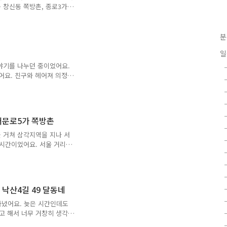
 불렸을 거라 추측되고 있
 창신동 쪽방촌, 종로3가
, 서울역 맞은편에 있는 남
대문로5가 쪽방촌 옆에 있는
 옆에 있는 서울 영등포구
분
여 있는 곳이 또 있어요.
일
러 곳 있어요. 가리봉동, 가
기보다는 벌집촌이라고 불러
이야기를 나누던 중이었어요.
방촌이라 부르지 않는 이유
어요. 친구와 헤어져 의정
 밤 11시 40분이었어요. 길
 있었어요. 비가 내려서 기
 '영등포 쪽방촌 갈까?' 문
 방바닥에 앉아 가만히 생각
대문로5가 쪽방촌
 아니, 영등포역 그 자체가
이란 혼란, 혼돈, 카오스
 거쳐 삼각지역을 지나 서
꽤 있어요. ..
 시간이었어요. 서울 거리에
워지고 있었어요. 서울역이
리고 있는 곳이 쏟아져 나
주변에는 쪽방촌이 몰려 있어
현동은 쪽방이 많이 있는 곳
낙산4길 49 달동네
지가 쪽방이 많이 있는 곳이
된 곳 중 하나에요. 그리고
다녔어요. 늦은 시간인데도
요. 서울역 및 그 근방은
고 해서 너무 거창히 생각
 구경하는 외지인들을 말하