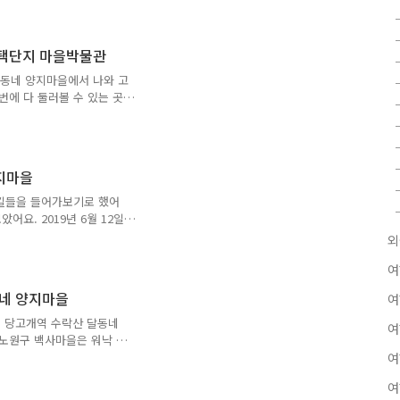
다보니 이쪽으로 오는 사람
요. 걸어서 올라가면 여름
 후 내려오면서 보면 그렇
주택단지 마을박물관
담하는 소리가 들렸어요. 오
셨어요. 종로구 이화동은 서
달동네 양지마을에서 나와 고
후된 동네에요. 첫 번째는
번에 다 둘러볼 수 있는 곳
 석양이 비추어 붉어지고 있
 돌아다녔기 때문에 피곤하기
 피곤한 데다 시간도 늦어버
요. 상계뉴타운 3지역 희
지마을
곳이었어요. 게다가 재개발을
어요. '이화동 낙산 국민주
목길들을 들어가보기로 했어
낙산 국민주택단지 마을박물
어요. 2019년 6월 12일
요. 마을 중앙에 있는 큰 길
외
 역광이라 집을 찍자 하늘
 당고개역 일대로, 2005
여
뉴타운 지역으로 지정된 곳으
동네 양지마을
여
, 서대문구 북아현 뉴타운
해서 깔끔한 도시를 구축해
동 당고개역 수락산 달동네
여
. 서울의 뉴타운 사업은 계
 노원구 백사마을은 워낙 유
에 비해 양지마을에 대한 자
여
계4동 당고개역 수락산 자락
여
지만 백사마을에 비해 주목