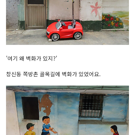
'여기 왜 벽화가 있지?'
창신동 쪽방촌 골목길에 벽화가 있었어요.