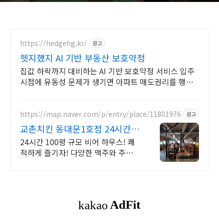
https://hedgehg.kr/
광고
헷지했지 AI 기반 부동산 보호약정
집값 하락까지 대비하는 AI 기반 보호약정 서비스 입주
시점에 유동성 문제가 생기면 아파트 매도권리를 행사
할 수 있는 부동산헷징서비스
https://map.naver.com/p/entry/place/11801976
광고
교촌치킨 동대문1호점 24시간
영업!
24시간 100평 규모 비어 하우스! 쾌
적하게 즐기자! 다양한 맥주와 주류
구비