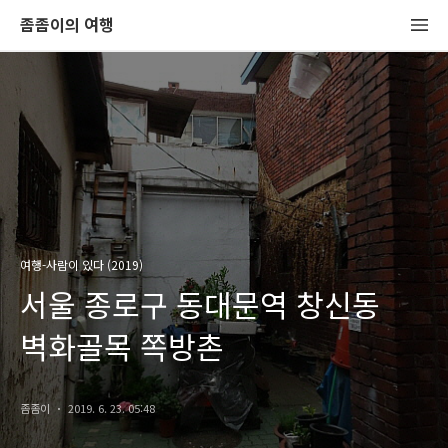
좀좀이의 여행
여행-사람이 있다 (2019)
서울 종로구 동대문역 창신동
벽화골목 쪽방촌
좀좀이
2019. 6. 23. 05:48