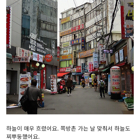
하늘이 매우 흐렸어요. 쪽방촌 가는 날 맞춰서 하늘도
찌뿌둥했어요.