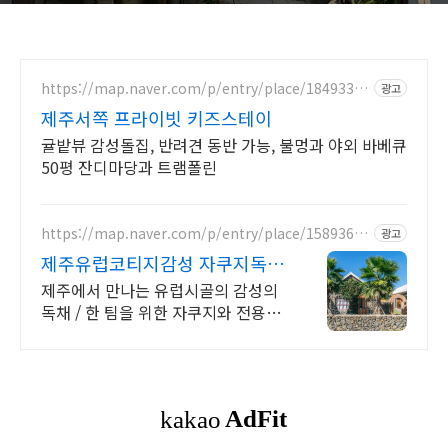
https://map.naver.com/p/entry/place/18493364
광고
57
제주서쪽 프라이빗 키즈스테이
귤밭뷰 감성돌집, 반려견 동반 가능, 불멍과 야외 바베큐
50평 잔디마당과 트램폴린
https://map.naver.com/p/entry/place/15893686
광고
56
제주유럽코티지감성 자쿠지독채
프라이빗 제주여행, 유럽감성
제주에서 만나는 유럽시골의 감성의
독채 / 한 팀을 위한 자쿠지와 전용온
실바베큐 모두 다른 다양한 유럽 감성
의 제주독채에서 즐기는 프라이빗 자
쿠지와 전용온실바베큐