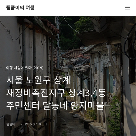
좀좀이의 여행
여행-사람이 있다 (2019)
서울 노원구 상계
재정비촉진지구 상계3,4동
주민센터 달동네 양지마을
좀좀이
2019. 6. 27. 03:01