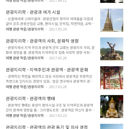
모가 큰 호텔과 체인 호텔은 규모의 경제가 실현되는 반면, 작은
여행 관련 학문/관광지리학
2017.06.11
적인 사용가치보다는 무역의 교환 가치 측면에서 관광활동과 그
숙박업체는 비용 (가족경영 및 값싼 노동력 활용)과 서비스 측면
대상들을 평가해야 한다고 봄. - 상품화 과정은 여러 가지 방법에
에서 경쟁하고 있음.- 사실 25-60실 정도의 객실을 보유한 호텔
관광지리학 - 관광과 여가 시설
서 의미가 있음.- 상품화는 대중의 여가 활동이나 관광자원의 이
은 규모의 경제를..
- 싱클레어와 스테이블러 : 관광산업의 정의의 어려움을 다음과
용을 제한할 수 있음.- 대안으로 규모의 경제 실현은 접근성을 향
같이 강조.관광산업은 교통, 편의시설, 민박집, 자연자원, 오락시
상시켜 방문객 수를 증가시킬 수 있음.- 상품화는 중요한 장소를
설, 상점, 은행, 여행사와 같은 편의시설과 서비스를 포함하므로
보존하는 데에 필요한 소득을 발생시킬 수 있으며, 상업적인 편
여행 관련 학문/관광지리학
2017.05.29
매우 복합적. 그리고 많은 관광사업체는 소비자 뿐 아니라 다른
의시설을 만드는 계기가 될 수 있음.- 상품화와 관광 및 여가 서
부문에도 서비스를 제공. 게다가 관광생산품의 많은 구성요소는
비스의 개인 소유권 제도는 외적 통제를 피하기 위한 특정 자원
관광지리학 - 관광객의 사회, 문화적 영향
다양한 사업체에 의해 공급되기 때문에 관광 서비스의 공급을 분
의 소유 가능성을 ..
- 관광지에서 지역 주민과 관광객 간의 교류는 관광지의 사회, 문
석하는 데에 어려움이 많음. 따라서 관광 산업은 산업과 시장의
화에 영향을 줌. 관광객과 지역주민의 접촉 사회적 영향 사회변
혼합체로 보는 것이 좀 더 타당. - 관광 생산 체계에는 관광자원,
화 언어 건강 종교 도덕적 행위 문화적 영향 관습 물질적인 생산
기반시설, 편의시설, 오락시설, 운동편의시설, 관광접대서비스
여행 관련 학문/관광지리학
2017.05.26
품 - 독시 Doxey 의 모형 (1976) 행복감 개발 초기 단계 방문객
등이 포함됨.관광자원 : 자연자원, 인문자원관광기반시설 : 여행
과 투자자를 환영함 비계획적 통제력이 미약함 무관심 인가된 곳
및 통신수단, 사회 편의시설, 기본시설, 전화편의시설 : 호텔과
관광지리학 - 지역주민과 관광객 - 관광객 문화
에서 방문객을 받음 지역주민과 방문객의 접촉이 공식적으로 변
민박집, 콘도미니..
- 경제적인 측면을 제외하고 많은 사회에서 관광객은 부정적인
함 계획의 대부분이 시장과 연계됨 불쾌감 포화상태에 도달 지역
측면으로 인식되는 경향이 있음.- 많은 연구에서 관광객이 경멸
주민은 관광산업에 대해 염려함 정책입안자는 제한된 성장보다
의 대상이라고 밝히고 있음.- 맥켄넬 : 관광객이 부정적 측면으로
는 하부구조를 증설해 해결책 모색 적대감 노여움을 표현함 방문
여행 관련 학문/관광지리학
2017.03.28
인식되는 경향은 관광객을 조소하기 위한 현대식 표현이며, 심지
객을 모든 문제의 원인으로 봄 보수를 위한 계획 관광지의 명성
어 관광객조차 관광객을 싫어하는 경향이 있음.- 크리펜도르프 :
을 실추시키는 요인 제거 - 독시의 모형은 관광객 수의 증가에 따
관광지리학 - 관광객의 행태
관광객은 그들이 무엇을 하든 부자 관광객, 비문화적 관광객, 착
라 관광에 대한 지역주민의 ..
- 관광객의 행태는 휴양지 편의시설 구조 및 지역주민과 관광객
취하는 관광객, 타락한 관광객으로 비판받는다고 함. 그리고 관
간의 관계에 영향을 줌.- 크리펜도르프 : 관광객은 자신이 꿈꾸는
광객에 대한 이러한 비판은 관광문화와 관광객 대부분이 방문한
곳에 도착했을 때 집에 있는 것처럼 행동. 일상권에서 탈출한 관
관광지의 사회, 문화에 깊이 관여하기를 원하는 경향과 관계 있
여행 관련 학문/관광지리학
2017.03.23
광객은 공간적으로 집에서 떨어져 있기 때문에 일하지 않아도
다고 함. 글로벌 관광의 부정적 효과가 매우 크고 국제적인 제도
됨. 휴양지는 일상권과 달리 이국적인 배경을 지니고 있는데 이
가 관광을 통제하기 때문에 지엽적으로 관광객에 초점을 맞추는
관광지리학 - 관광객의 관광 동기 및 의사 결정