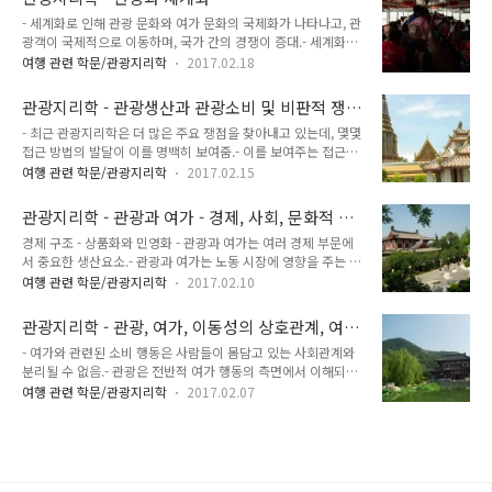
국의 재화와 용역, 금융자원 뿐 아니라 생산기술을 이전시키는
- 세계화로 인해 관광 문화와 여가 문화의 국제화가 나타나고, 관
데 대한 개발 혹은 반개발의 영향, 소비패턴, 제도적 및 조직적
광객이 국제적으로 이동하며, 국가 간의 경쟁이 증대.- 세계화에
정비, 교육, 건강과 사회 체제, 보편적 가치와 이상, 생활방식의
대한 이론으로는 세계주의, 전통주의 변화주의 등이 있음. 세계
영향을 받음.- 관광은 사람의 이동이나 경제 변화 그 이상으로,
여행 관련 학문/관광지리학
2017.02.18
주의- 대규모의 경제, 사회, 정치적 변화가 국민 국가의 힘을 파
국경을 너머 소비패턴, 가치관, 생활방식의 변화를 야기하는 수
괴하고, 국경 없는 세계로 인도한다고 주장.- 긍정적으로 해석하
준 높은 상호침투작용. - 관광의 국제화는 오래전부터 시작된 역
관광지리학 - 관광생산과 관광소비 및 비판적 쟁
면 제약을 제거함으로써 관광을 자유화하는 과정.- 부정적으로
사적 과정.- 대중 국..
점
- 최근 관광지리학은 더 많은 주요 쟁점을 찾아내고 있는데, 몇몇
해석하면 주요 환경 문제나 다른 위험을 조성하는 과정. 전통주
접근 방법의 발달이 이를 명백히 보여줌.- 이를 보여주는 접근법
의- 최근 추세는 오랜 기간 꾸준히 진행된 세계화 과정이 집중적
으로는 넓은 의미에서 주로 이용했던 귀납적 실증주의 (때로는
으로 나타난 것 뿐.- 국민국가는 여전히 자본과 경제 활동이 주로
여행 관련 학문/관광지리학
2017.02.15
행태주의)나 경험주의의 접근법에서 정치경제학이나 문화학적
자국 시장에서 이루어지는 경제 활동의 관리 주체.- 관광의 맥락
해석에 근거한 접근법 등이 있음. - 관광과 여가의 생산적 측면에
에서 관광객 수효가 역사상 유례없이 증가하고 관광 활동이 지구
관광지리학 - 관광과 여가 - 경제, 사회, 문화적 측
서 보면 특정 시간, 공간 조건 아래 재화와 용역을 공급하는 산업
촌의 더 먼 곳에서도 ..
면
경제 구조 - 상품화와 민영화 - 관광과 여가는 여러 경제 부문에
단지가 있음.- 서비스 전달 측면에서 노동의 질이 필수적이라는
서 중요한 생산요소.- 관광과 여가는 노동 시장에 영향을 주는 중
사실에서 생산의 본질이 드러남.- 관광과 여가라는 서비스는 휴
요한 요인. 관광과 여가 관련 고용은 특히 그들의 지출 비용에 좌
가 기간과 관계 없이 소비자에게 바로 전달되어야 함.- 여기에 특
여행 관련 학문/관광지리학
2017.02.10
우되는 요식업과 상생관계에 있음. 관광과 여가에서 파생된 서비
별한 서비스 제공 목표를 위해서는 노동력이 필수.- 관광과 여가
스직 중 관광 분야의 계절적 변동은 뚜렷하나 관광상품의 성격에
분야는 서비스의 자체 공급 기능이 뛰어나다는 점에서 무엇을 생
관광지리학 - 관광, 여가, 이동성의 상호관계, 여
따라 관광객의 유입 여부가 결정되므로 관광ㅇ과 여가가 서로 보
산할지가 분명함. 부분적..
행과 관광 차이
- 여가와 관련된 소비 행동은 사람들이 몸담고 있는 사회관계와
완하는 범위는 확실하지 않음.- 관광과 여가 회사는 서로 연계되
분리될 수 없음.- 관광은 전반적 여가 행동의 측면에서 이해되어
어 있으며, 어떤 회사는 지배받고, 어떤 회사는 군림함. 이들은
야 함. 또한 관광은 순회의 형태나 다양한 체류방식을 통해 이해
서로 보완해주거나 경쟁함. 관광과 여가는 여러 방법으로 계량화
여행 관련 학문/관광지리학
2017.02.07
되어야 함. - 여가에 대한 정의로는 크게 세 가지가 있다.1. 의무
되는데 승수효과 연구에서 서로 지역경제에 중요한 영향을 줌.-
적으로 구속된 시간과 대치되는 개념. 구속받지 않는 잉여시간이
관광이란 필수적인 국가 기본 경제 부문은 아니지만 외부 자본을
곧 자유시간이자 여가. 여가를 자유시간으로 보는 관점은 이용할
끌여들여야 하는 수출 ..
수 있는 시간의 질적 측면과 참여를 유도하는 여러 가지 관광자
원을 간과함. 여가를 누리는 자유에는 계층, 생애주기, 인종, 젠