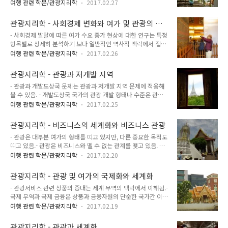
있는 능력과 일을 여가 활동으로 대체할 수 있는 능력에 관심을
볼 때 계층화되어 있는데, 이런 관점은 자본주의 사회의 하위계
여행 관련 학문/관광지리학
2017.02.27
가짐.- 어리의 이러한 생각을 조직화한 분석적 틀은 모더니즘에
층 - 특히 관광과 여가 생활을 하지 못하는 장기 실업자가 증가하
서 포스트모더니즘, 즉 생산과 소비형태가 포디즘 (포드주의)에
는 현상과도 연계됨. - 관광과 여가의 사회경제적 영향은 많은 관
관광지리학 - 사회경제 변화와 여가 및 관광의 발
서 포스트포드주의로 전이되는 과정에서 나옴.- 관광 분야에서
심을 끔.- 유럽집..
달
- 사회경제 발달에 따른 여가 수요 증가 현상에 대한 연구는 특정
도 대량 관광에서 탈피해 최상의 선택과 다양성으로 그 특징을
항목별로 상세히 분석하기 보다 일반적인 역사적 맥락에서 접근
말할 수 있는 포스트포드주의 소비형태가 나타나고 있음. 포드주
하는 것이 쉬움.- 그동안 여가 수요의 증가 원인을 설명하기 위한
의는 2차 세계대전 이후 대량 생산과 대량 소비를 지향하는 자본
여행 관련 학문/관광지리학
2017.02.26
연구는 대부분 사회적 욕구 변화에 기초를 둔 매슬로의 단계발달
주의적 기술체계와 작업조직의 지배적인 방식이며 포스트포드
모형에 근거를 둠.- '가치와 생활방식 모형' value & lifestyle 은
주의는 포드주의에 반대하는 움직임. 포드주의는 소품종 대량생
관광지리학 - 관광과 저개발 지역
생활 방식의 측정 및 유형화에 삶의 가치관이 가장 중요한 요소
산, 포스트포드주의는 다품종 소량생산..
- 관광과 개발도상국 문제는 관광과 저개발 지역 문제에 적용해
라 간주하는 가치 측정 도구.- 가치와 생활방식 모형은 특정 사회
볼 수 있음. - 개발도상국 국가의 관광 개발 형태나 수준은 관광
의 수요 특성을 조사하거나 어떤 현상의 시간에 따른 변화를 검
개발을 위해 잠재적 관광 송출국과의 사회 기반 시설이나 사회적
증하는 분석적 틀로 사용 가능.- 경제가 고도로 발달된 곳의 '가
여행 관련 학문/관광지리학
2017.02.25
관계의 접촉이 요구되기 때문에 부분적으로 선진국에 편입되어
치와 생활방식 모형'은 계층적. 개인 성향별 특성1. 욕구지향형-
의존할 수 밖에 없는 상황.- 그러나 관광은 개발 단계에서 단순히
생존자형 : 주류 사회에서 격리된 불이익 집단- 생계유지형 ..
관광지리학 - 비즈니스의 세계화와 비즈니스 관광
보조적 역할만 하지 않고 그 이상을 수행할 정도로 주체적. - 회
- 관광은 대부분 여가의 형태를 띠고 있지만, 다른 중요한 목적도
사가 커질수록 시장은 더 명확해지고 주변 국가에 대한 중심국가
띠고 있음.- 관광은 비즈니스와 뗄 수 없는 관계를 맺고 있음. 더
의 영향력도 커짐.- 관광 경제의 도입이 강력하더라도 관광에서
욱이 최근의 국제 비즈니스 관광의 성장은 경제의 세계화와 맥을
는 주변국이 중심국에 미치는 옇양이 제한적.- 관광의 흐름은 무
여행 관련 학문/관광지리학
2017.02.20
갖이 함.- 팔루아 Palloix 는 경제의 세계화란 명백히 이동의 역
역과 달리 고도로 비대칭적.- 관광은 선진국에서 개발도상국으
사적 결과라 주장. 상품 자본 (무역) 에서 화폐자본 (투자)으로,
로 이동. 그러나 동시에 관광으로 인해 제1세계와 제3세계 사이
관광지리학 - 관광 및 여가의 국제화와 세계화
그리고 생산 자본까지 이동하며, 각 단계에서 국제 관광의 새로
에 재화가 아닌 사람이 이동..
- 관광서비스 관련 상품의 증대는 세계 무역의 맥락에서 이해됨.-
운 형태와 수준이 생겨나는 것을 볼 수 있음.- 20세기 말 국제 비
국제 무역과 국제 금융은 상품과 금융자원의 단순한 국가간 이동
즈니스 여행은 하나의 세련된 문화로, 포상여행, 국제회의, 비즈
이 아니라 훨씬 폭넓은 관점에서 이해해야 함. 제3세계 국가는
니스 여행이 있음.- 비즈니스 여행의 경제성은 크게 두 가지1. 비
여행 관련 학문/관광지리학
2017.02.19
세계 무역과 교역을 위해 경제와 사회를 개방하고, 나머지 세계
즈니스 관광객의 지출능력은 여가과노강의 세 배나 될 정도로 막
를 향해 밖을 바라보면서 자본주의 국가든 사회주의 국가든 선진
강.2. 국제 비즈니스 관광객 수가 매우 증가. - 관광산업이..
관광지리학 - 관광과 세계화