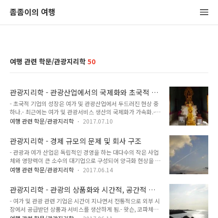
좀좀이의 여행
여행 관련 학문/관광지리학
50
관광지리학 - 관광산업에서의 국제화와 초국적 기
업
- 초국적 기업의 성장은 여가 및 관광산업에서 두드러진 현상 중
하나.- 최근에는 여가 및 관광서비스 생산의 국제화가 가속화.-
테일러와 스리프트 : 초국적 기업에는 최소한 3개 유형 - 세계적
여행 관련 학문/관광지리학
2017.07.10
인 기업, 다국적 기업, 작은 규모의 다국적 기업 존재. 이러한 기
업들은 국내 기업과 대조적이며, 활동 정도에 있어서도 차이가
관광지리학 - 경제 규모의 문제 및 회사 구조
있음.- 세계적인 기업, 다국적 기업, 작은 규모의 다국적 기업은
- 관광과 여가 산업은 독립적인 경영을 하는 대다수의 작은 사업
관광 및 여가 산업에서도 찾아볼 수 있음.- 호텔 부문에서 세계적
체와 영향력이 큰 소수의 대기업으로 구성되어 양극화 현상을 보
인 초국적 기업은 드문 편이며, 심지어 가장 큰 기업은 특정 지역
임.- 패스트푸드 산업은 관광 및 여가산업 부문에서 규모가 커지
에 집중된 경향을 띰. 여가 및 관광 부문에서 초국적 기업이 성장
여행 관련 학문/관광지리학
2017.06.14
고 점차 초국적 기업화되고 있음.- 이러한 국제화의 원동력은 규
한 원인1. 대기업은 규모의 경제 실현과 시장점유를 통해 국제시
모의 경제를 실현하기 위한 시장 확대에 있음. - 규모의 확대는
장에서 경쟁적인 이익을 안전하게 확보 가능. 이러한 경향은 제
관광지리학 - 관광의 상품화와 시간적, 공간적 제
관광산업 부문에서도 명확히 나타남.- 호텔 운영규모도 점점 증
조업 부문..
약
- 여가 및 관광 관련 기업은 시간이 지나면서 전통적으로 외부 시
가하고 있음. 이 경향은 한 국가 내에서도 나타남.- 이러한 현상
장에서 공급받던 상품과 서비스를 생산하게 됨.- 왓슨, 코파체프
은 소규모 독립 호텔 운영이 어렵다는 것을 의미하지는 않음.- 규
스키 : 관광을 현대 생활의 상품화로 이해해야 한다고 주장. 실제