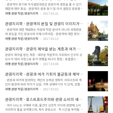
러한 이국적인 휴양지에서 극소수의 관광객만 집에서와 같은 편
것은 지나치다고 함. - 관광객..
- 관광객의 동기와 의사결정과정은 관광지에 영향을 줄 수 있기
안함을 추구하고 대부분의 관광객은 마치 식민주의자 같은 공격
때문에 매우 중요.- 관광객의 관광 동기 및 의사 결정은 관광홍보
적인 행태를 보인다고 함. 휴가 중인 사람은 대개 자기 중심적이
와 관광지 계획과 관련해 경제적인 고려 대상이 됨.- 관광사업체
고 다른 사람에 대해 관심이 적으며, 특히 지역주민에 무관심함.
여행 관련 학문/관광지리학
2017.03.21
의 주요 관광 시장은 특히 단체관광 지역 내에서 극단적으로 경
- 관광객 행태에 관한 연구는 두 가지 주제 - 즉 일반적인 관광객
쟁적이며, 시장이 심하게 분화되었다는 특징을 띰.- 통제나 관광
활동과 관광객 일정표를 기초로 좀 더 세부적인 분석에 초점을
관광지리학 - 관광객의 본질 및 관광지 이미지가
객의 의사결정에 강하게 영향을 주는 요소는 관광객의 주의를 환
두고 있음.- 일반적인 관광..
관광객에 주는 영향
- 관광객에 대한 개념화는 처음에 학문 분야가 아니라 국제관광
경적으로 민감한 지역에서 다른 곳으로 돌리는 것처럼 관광계획
에 관심을 가진 관공서에 의해 이루어짐.- 관광객에 대한 정의는
에 매우 중요. - 무엇이 관광객의 의사결정에 영향을 주는지 파악
국제관광에 대한 연구를 할 때 중요.- 관광객에 대한 정의의 목적
하려고 할 때, 관광객의 동기 측정에 극단적인 문제가 있다는 점
여행 관련 학문/관광지리학
2017.03.13
은 국제적 표준을 제공하는 데에 있음.- 아직까지 표준으로 채택
과 일반적인 상식으로 이해되는 부분이 적다는 점을 인식해야
된 공식적 정의는 국내 관광객을 간과하고 있어서 많은 국가에서
함. - 피어스 : 관광 동기를 혼합된 개념이라 설명. 관광객 동기와
관광지리학 - 관광의 제약을 받는 계층과 여가 및
는 국내에서 사용하기 위해 자체적으로 정의를 내리고 있음. - 관
관련한 새로운 특징 중 ..
관광에 대한 국가의 역할
관광의 제약을 받는 계층 - 대부분 자본주의 사회에서 인구의 상
광객 유형 분류는 대부분 관광객의 특성과 소비자로서의 관광객
당수가 여러 사정으로 휴가 여행을 떠나지 못함.- 호클랜드
수요 특성을 기초로 이루어진 것이 특징. - 관광객 유형 분류는
Haukeland 는 휴가 여행을 떠나지 못한 집단을 제약적, 비제약
상호주의적 모형, 인지-규범적 모형으로 나누어볼 수 있음. - 상
여행 관련 학문/관광지리학
2017.03.08
적 집단으로 유형화했는데, 전자의 제약적 집단은 불리한 조건을
호주의적 모형1.코헨개별관광객 - 방랑자 : 이국적이고 특이한
가진 관광객으로 규정 가능. 이 제약적 집단에는 대부분 경제적
환경을 선호. 이들은 소수이기 때문에 관광지에 매우 적은 영향
관광지리학 - 관광과 여가 기회의 불균등과 제약
문제로 제약을 받거나 신체장애로 제약을 받음. - 스미스와 휴스
을 미침.개별관광객 -..
요인
- 관광과 여가에 참여하는 개인의 능력은 명확히 사회구조와 개
는 휴가가 사회경제적으로 소외된 계층에게 영향을 준다고 주장.
인의 환경에 따라 차이가 있음. 가족 생애주기의 각 단계, 성별,
이들은 불리한 입장에 있는 가족을 표본으로 한 조사에서 휴가는
문화적 조건, 여가 시간, 능력, 관광지로의 접근성, 여유자금 등
일이 없는 사람에게도 의미가 있다는 점을 밝힘.- 이들의 주장에
여행 관련 학문/관광지리학
2017.03.02
이 영향을 끼침.- 이러한 차이는 각자의 조건 뿐만 아니라 경험의
따르면, 일상의 삶 어디에서나 흥미있고 구경거리가 많다는 개념
질의 차이도 반영.- 사회적 관점에서 노동자 계급은 여가 사회의
은 일상 환경을 평범하게 생각하는 이들에게 맞지 않음. 그리고
관광지리학 - 포스트포드주의와 관광 소비의 새로
구성원으로서 등급을 매기는 것이 매우 불합리하고, 심지어 일상
휴가의 의미는 일상에서..
운 형태
- 어리 Urry 는 구매와 이용, 물건의 상징적 의미와 관련해 소비
에서의 탈출기간 - 연휴기간까지 상업화의 대상으로 보는 것은
사회학의 틀을 모색했으며, 특히 관광소비 - 즉 시간을 투자할 수
문제가 있음. 그리고 보통 여가 경험은 사회적 위치와 관련시켜