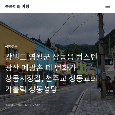
좀좀이의 여행
여행-한국
강원도 영월군 상동읍 텅스텐
광산 폐광촌 폐 번화가
상동시장길, 천주교 상동교회
가톨릭 상동성당
좀좀이
2023. 6. 12. 22:12