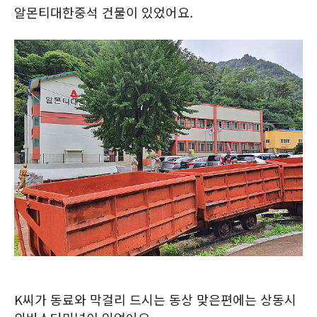
알몬티대한중석 건물이 있었어요.
K씨가 동료와 막걸리 드시는 동상 맞은편에는 상동시