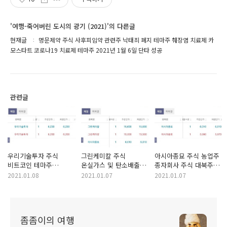
'여행-죽어버린 도시의 광기 (2021)'의 다른글
현재글
명문제약 주식 사후피임약 관련주 낙태죄 폐지 테마주 췌장염 치료제 카
모스타트 코로나19 치료제 테마주 2021년 1월 6일 단타 성공
관련글
우리기술투자 주식
그린케미칼 주식
아시아종묘 주식 농업주
비트코인 테마주
온실가스 및 탄소배출권
종자회사 주식 대북주
암호화폐 테마주 두나무
테마주 친환경 관련주
대북지원 테마주 지구촌
2021.01.08
2021.01.07
2021.01.07
업비트 지분 보유 기업
민주당 바이든 테마주
식량난 테마주 2021년
2021년 1월 8일 단타
2021년 1월 7일 단타
1월 7일 단타 매매 성공
매매 성공
매매 성공
좀좀이의 여행