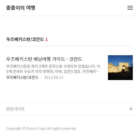
좀좀이의 여행
우즈베키스탄/코칸드
1
우즈베키스탄 배낭여행 가이드 - 코칸드
우즈베키스탄은 과거 3개의 칸국으로 구성되어 있었습니다. 이
3개 칸국의 수도가 각각 부하라, 히바, 코칸드였죠. 우즈베키스
탄에서 관광으로 유명한 도시인 사마르칸트, 부하라, 히바 모두
우즈베키스탄/코칸드
2013.08.13
한 나라의 수도였던 도시이죠. 하지만 유독 코칸드는 한 나라의
수도였음에도 불구하고 잘 안 알려져 있어요. 그래서 타슈켄트를
기준으로 우즈베키스탄 동부를 여행하는 사람들도 코칸드는 그
냥 지나치는 경우가 종종 있죠. 우즈베키스탄 동부로 여행을 가
는 이유는 크게 빼어난 자연 경관을 보러 가거나 키르기즈스탄에
서 우즈베키스탄으로 넘어오는 과정에서 지나쳐 가는 것이 대부
관련사이트
분이거든요. 아니면 사업 및 일 때문에 가든가요. 우즈베키스탄
결혼으로 잘 알려진 나만강도 타슈켄트 기준으로 동부에 위치한
곳이랍니다. 왜 그런지 정확한 이유는 모..
Copyright © Daum Corp. All rights reserved.