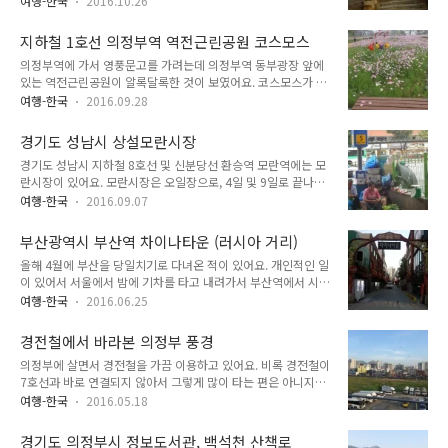
탑을 지나 조금 더 걸어가면 이렇게 영화사가 나와요. 영화사는
여행-한국
2016.10.26
거의 보이지 않았어요. 그러다 천보산 정상 근처에 소림사가 있
작은 절로, 이렇게 생겼어요. 정면에 보이는 건물이 대웅전이에
다는 것을 알고 한 번 가 보았어요. 소림사를 가기 위해서는 의정
요. 대웅전 내부는 이렇게 생겼어요. 작은 절이라 범종각도 단촐
지하철 1호선 의정부역 역전근린공원 코스모스
부 금오동에서 천보산을 올라가야 해요. 거리상으로는 800m 정
하고 단순했어요. 이 ..
의정부역에 가서 영풍문고를 가려는데 의정부역 동부광장 앞에
도라고 하는데 처음에는 이렇게 계곡을 따라 걸어가요. 조금 걸
있는 역전근린공원이 알록달록한 것이 보였어요. 코스모스가 공
어가다보면 이렇게 등산이 시작되요. 구두를 신고 갈 절은 절대
원에 한가득 아름답게 피어서 한 번 내려가 보았어요. 공원 안에
아니더라구요. 망월사도 올라갈 때 힘들다고 생각했는데, 여기는
여행-한국
2016.09.28
있는 오두막 주변으로도 코스모스가 만발했어요. 고운 분홍빛 코
망월사보다 올라가기 더 힘들었어요. 등산로가 잘 정비되어 있지
스모스 사이로 강렬한 자주빛 코스모스가 듬성듬성 있었어요. 뒤
않은데다 돌이 깨져서 모래로 된 경사진 곳도 많았어요. 이렇게
경기도 성남시 상설모란시장
에 보이는 건물이 신세계 백화점과 지하철 1호선 의정부역이에
천보산을 쭉 올라가다보..
경기도 성남시 지하철 8호선 및 신분당선 환승역 모란역에는 모
요. 저 신세계 백화점 건물 안에 CGV 와 영풍문고, 버거킹이 있
란시장이 있어요. 모란시장은 오일장으로, 4일 및 9일로 끝나는
어요. 이렇게 넓은 구역에 코스모스가 흐드러지게 만발한 것은
날에 열려요. 4일, 9일, 14일, 19일, 24일, 29일에 장이 열리죠.
처음 보았어요. 코스모스가 만발해 있어서 지나가던 사람들도 여
여행-한국
2016.09.07
의정부에서 모란역은 상당히 멀기 때문에 항상 가볼까 말까 고민
기로 와서 구경하고 핸드폰으로 사진찍고 가고 있었어요. 카메라
을 했어요. 그러다 모란시장이 오일장으로 그때 가야 제대로 볼
를 들고 나온 사람들도 있었구요. 만약 의정부역에 올 일이 있다
부산광역시 부산역 차이나타운 (러시아 거리)
수 있지만, 평일에는 상설시장이 작게 들어선다는 글을 보고 오
면 잠시 시간 내서 한 번 들려보세요...
올해 4월에 부산을 당일치기로 다녀온 적이 있어요. 개인적인 일
일장이 아닌 날에 한 번 가 보았어요. 모란시장은 모란역 5번출
이 있어서 서울에서 밤에 기차를 타고 내려가서 부산역에서 시간
구로 나가면 있어요. 8호선에서 5번출구는 상당히 멀기 때문에
을 보내다 잠시 주변을 돌아다녔어요. 부산역 바로 앞에 차이나
그렇게 시간 차이가 안 난다면 신분당선을 타고 가시는 것을 추
여행-한국
2016.06.25
타운이 있다는 것은 이때 가서 처음 알았어요. 부산에 러시아인
천해요. 이 주차장이 바로 모란시장 오일장이 열리는 곳이에요.
들이 많다는 이야기는 들어보았지만, 차이나타운이 특별히 형성
오일장이 안 열리는 날에는 이렇게 주차장으로 사용되고 있어요.
경전철에서 바라본 의정부 풍경
되어 있다는 이야기는 못 들어보았거든요. 기차역에서 이른 아침
이 사진에서 ..
의정부에 살면서 경전철을 가끔 이용하고 있어요. 비록 경전철이
시간을 때우다 돌아다닌 것이라 아직 상점들이 문을 열기 전이었
7호선과 바로 연결되지 않아서 그렇게 많이 타는 편은 아니지만,
어요. 차이나타운이라고 알려주는 입간판도 있었어요. "여기 차
의정부 곳곳을 갈 때 경전철을 이용하면 쉽게 갈 수 있어요. 의정
이나타운 맞아?" 차이나타운이라는 간판이 걸려있었는데 러시
여행-한국
2016.05.18
부의 대중교통은 버스와 경전철이라고 보면 될 정도에요. 버스는
아어로 적힌 가게가 상당히 많았어요. 어떻게 보면 서울의 동대
동네 곳곳을 다 헤집고 돌아다닌다고 해도 될 정도로 잘 되어 있
문보다도 러시아 상점이 더 많아보였어요. 러시아 상점이 상당히
경기도 의정부시 정보도서관, 백석천 산책로