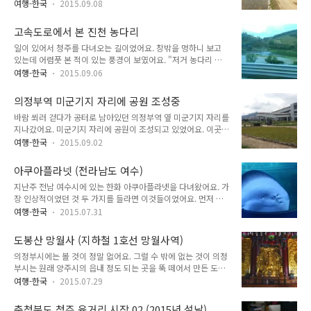
던 것 같았는데 물이 조금이라도 흐르고 있었어요. 그리고 대충
의정부식 부대찌개와 송탄식 부대찌개가 있는데, 둘 다 미군 기
여행-한국
2015.09.08
어떻게 정비되어가는지 모습이 보였어요. 아마 여기도 다른 하천
지가 있는 곳이에요. '부대찌개'의 원조가 어디냐고 따진다면 사
들처럼 산책로 및 자전거 도로를 설치하지 않을까 싶어요. 의정
실 어떻게 한쪽 편을 들어줄 수 없는 것이, 대충 아무 식재료 집
고속도로에서 본 진천 농다리
부시의 장점이라면 하천 산책로가 잘 되어 있다는 점이에요. 산
어넣고 김치 넣고 끓여서 찌개로 ..
일이 있어서 청주를 다녀오는 길이었어요. 창밖을 멍하니 보고
책로와 자전거길도 잘 되어 있고, 하천을 가로질러갈 수 있는 다
있는데 어렴풋 본 적이 있는 풍경이 보였어요. "저거 농다리 아
리도 여러 곳 설치되어 있어요. 같은 중량천인데도 서울 중량천
니야?" 저 다리는 모양이 독특했기 때문에 보자마자 농다리라는
은 맞은편으로 가려면 도로로 나가서 다리를 건너 다시 내려가야
여행-한국
2015.09.06
것을 바로 알 수 있었어요. 예전 전화카드를 모을 때 '진천 농다
하는데 의정부 중량천은 적당한 거리에 맞은편으로 건너갈 수 있
리' 전화카드를 모은 후 한 번 가보고 싶다는 생각을 항상 했었어
는 다리가 설치되어 있지요. 의정부 처음 왔을 때 백석천 모습과
의정부역 미군기지 자리에 공원 조성중
요. 그러다 2000년대 중반에 한 번 직접 가보았어요. 그때 기억
비교해보면 꽤 많이 공사가 진행되..
바람 쐬러 걷다가 공터로 남아있던 의정부역 옆 미군기지 자리를
나는 것이라면 사진찍기 어려운 곳, 그리고 실제 다리 위를 지나
지나갔어요. 미군기지 자리에 공원이 조성되고 있었어요. 이곳은
가보면 의외로 무서웠다는 것이었어요. 차를 타고 가며 진천 농
휑한 공터로 방치되어 있었는데, 이렇게 공원이 조성되니 훨씬
다리를 보니 매우 신기했어요. ===== p.s. 요새 전국적으로 식
여행-한국
2015.09.02
보기 좋았어요. 저 공원이 완성된 후, 사람들이 저기로 많이 갈
당들마다 설탕, 소금을 참 많이 때려붓는지 충청도 갈 때마다 느
지는 모르겠어요. 위치상으로는 사람들이 많이 지나가는 자리처
껴요. 예전에는 충청도 음식이 화려하기만 하고 맛없다고 했었어
아쿠아플라넷 (전라남도 여수)
럼 보이지만, 실제로는 그렇게 많이 지나다니지는 않거든요. 의
요. 소금을 조금..
지난주 전남 여수시에 있는 한화 아쿠아플라넷을 다녀왔어요. 가
정부에는 미군이 많이 주둔하고 있었고, 그러다보니 도시구조가
장 인상적이었던 것 두 가지를 들라면 이것들이었어요. 먼저 박
기형적인 모습을 보여주고 있어요. 완성되면 의정부 사진 찍는
카스 광고판 이거 아이디어 너무 좋아! 박카스 광고가 아이디어
포인트 중 하나가 되지 않을까 생각해 보았어요. 거대한 민자역
여행-한국
2015.07.31
를 보면 괜찮은 편이에요. 박카스 광고와 관련된 책도 나와 있지
사와 산을 같이 찍을 수 있는 자리거든요.
요. 아쿠아플라넷에 맞추어 만든 박카스 광고의 아이디어를 보고
도봉산 망월사 (지하철 1호선 망월사역)
진짜 깔깔 웃었어요. '근무' 대신 '헤엄'이라고 바꾸어서 격무에
의정부시에는 볼 것이 정말 없어요. 그럴 수 밖에 없는 것이 의정
시달리는 바닷속 친구들 모습을 그린 것이 너무 재미있었어요.
부시는 원래 양주시의 읍내 정도 되는 곳을 뚝 떼어서 만든 도시
상어 부장님께서는 전날 너무 달리신 거 아닐까요? 상어 부장님
거든요. 미군 부대 있고, 사람들 많이 사는 도시 정도라고 보시면
은 박카스가 아니라 해장국이 필요할 거 같은데요... 두 번째는
여행-한국
2015.07.29
되요. 시내 번화가가 그렇게 큰 것도 아니고, 기껏해야 볼 만한
피라니아 시간을 잘 맞추어서 가면 피라니아 먹이 주는 것을 볼
것이라고는 부대찌개 거리 정도에요. 의정부 경전철 타고 한 바
수 있어요. 저도 시간을 맞추어서 피라니아 먹이 주는 것을 보러
충청북도 청주 육거리 시장 02 (2015년 설날)