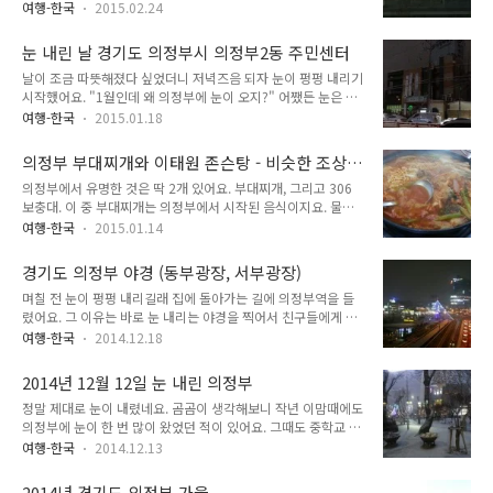
의정부역에 미군 기지들이 위치하다보니 도심 형태가 찌그러진
올해는 개나리 끝물과 벚꽃 절정기가 딱 맞아떨어져서 노란색과
여행-한국
2015.02.24
형태이며, 주요 관공서인 시청은 도심이라고 부를 만한 곳에서
분홍색의 강렬한 조화를 보여주고 있었어요. 그리고 회룡천. 회
조금 멀리 떨어져 있지요. 게다가 의정부는 군사 목적의 위성 도
룡천 역시 벚꽃이 상당히 아름답게 피어 있었어요. 회룡천은 호
눈 내린 날 경기도 의정부시 의정부2동 주민센터
시라고 배우는데, 미군 기지가 많이 빠져나가며 그 느낌도 많이
원동에 있답니다. 의정부에서 벚꽃..
날이 조금 따뜻해졌다 싶었더니 저녁즈음 되자 눈이 펑펑 내리기
사라졌지요. 물론 다른 도시들보다 군인들이 많기는 하지만요.
시작했어요. "1월인데 왜 의정부에 눈이 오지?" 어쨌든 눈은 내
그래도 한 가지 애들에게 도시 구조 설명할 때 좋은 점이 있는데,
리고 있었고, 동남아시아 친구들에게 눈 사진을 보여주기 위해
그것은 바로 도시 외곽 개발제한구역을 설명할 때에요. 의정부
여행-한국
2015.01.18
밖으로 나갔어요. 밖에서 돌아다니다 간 곳은 의정부2동 주민센
호원동과 서울 사이에는 개발제한구역이 있거든요. 지하철을 타
터. 특별히 가려고 해서 간 것은 아니고 그냥 가다보니 그쪽으로
고 서울로 갈 때마다 보는 도봉산이에요. 지하철에서 보면 멋있
의정부 부대찌개와 이태원 존슨탕 - 비슷한 조상
가게 되었어요. 의정부2동 주민센터는 경기도 의정부병원 바로
는데, 지하철 안에서 찍으려고 하면 ..
에 다른 후손
의정부에서 유명한 것은 딱 2개 있어요. 부대찌개, 그리고 306
옆에 있어요. 원래는 앞에 주차장이 있고, 도로는 4차선이었는
보충대. 이 중 부대찌개는 의정부에서 시작된 음식이지요. 물론
데, 작년말에 공사를 해서 주차장을 없애고 6차선으로 확장되었
다른 몇몇 지역에서는 자신들이 원조라고 하지만요. 부대찌개가
죠. 그리고 길이 확장되면서 가운데에 가드레일도 설치되었답니
여행-한국
2015.01.14
어디에서 시작된 음식이라고 딱 짚어서 말하기는 사실 어려워요.
다. 6차선으로 확장되며 의정부병원 바로 앞 신호등은 이제 진짜
과거 미군이 주둔하던 곳에서는 미군의 식품들이 흘러나왔고, 그
로 필요한 존재가 되었죠. 의정부 병원 앞 사거리는 원래 신호등
경기도 의정부 야경 (동부광장, 서부광장)
것을 가지고 양 불리기 만만한 '찌개'를 만들어 먹었을 거라고 그
이 없었고, 사고가 꽤 자주 나는..
며칠 전 눈이 펑펑 내리길래 집에 돌아가는 길에 의정부역을 들
다지 어렵지 않게 유추해볼 수 있지요. 자신들이 부대찌개 원조
렸어요. 그 이유는 바로 눈 내리는 야경을 찍어서 친구들에게 보
라고 주장하는 몇몇 지역들을 보면 모두 미군 주둔 지역이었답니
여주기 위해서였죠. 의정부 야경을 보기 좋은 곳 중 대표적인 곳
다. 미군의 소세지, 간고기 (민찌) 등이 들어간 찌개다 보니 당연
여행-한국
2014.12.18
이 바로 의정부역이랍니다. 동부광장 (시내쪽)과 서부광장 (시청
히 그 시작은 미군 주둔지에서부터 시작할 수 밖에 없지요. 미군
쪽) 모두 내려다볼 수 있지요. 먼저 동부광장 야경이에요. 이것은
이 주둔한 적도 없는데 부대찌개의 고향이라고 주장한다면 그건
2014년 12월 12일 눈 내린 의정부
서부광장 야경. 사진에서는 잘 보이지 않지만, 경전철 철길도 있
새빨간 거짓말이랍니다. ..
정말 제대로 눈이 내렸네요. 곰곰이 생각해보니 작년 이맘때에도
답니다. 이게 없었을 때에는 의정부역에서 시청이 시원하게 보였
의정부에 눈이 한 번 많이 왔었던 적이 있어요. 그때도 중학교 시
는데, 지금은 이 경전철 철로가 딱 가려서 잘 안 보인다고 아쉬워
험이 끝나고 할 일 없이 집에서 빈둥거리고 있었는데, 창밖을 보
하는 사람들도 은근히 있어요. 그리고 그냥 이리저리 돌아다니다
여행-한국
2014.12.13
니 눈이 펑펑 내리고 있었죠. 재미있는 것은 의정부는 다른 동네
찍은 사진. 하지만 역시나 의정부답게 눈이 오랜 시간 펑펑 내리
눈 올 때에는 눈이 안 오다가 2월말이 되어서 눈이 펑펑 내린다
지는 못하고 그냥 확 내리고 멎어버렸어요. 그리고 새벽에 조금
2014년 경기도 의정부 가을