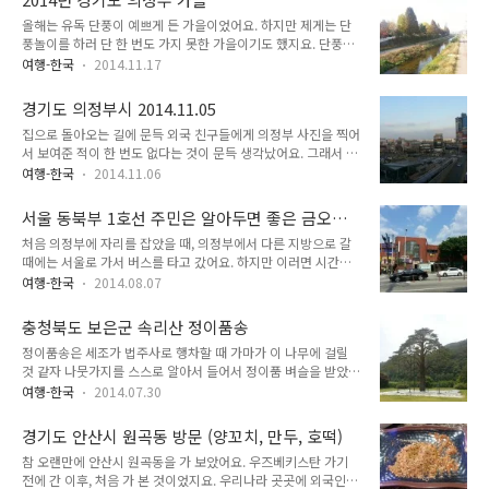
는 것. 기후적으로도 서울과는 약간의 차이가 있는데, 이것은 아
따뜻해져서 녹다가 다음..
올해는 유독 단풍이 예쁘게 든 가을이었어요. 하지만 제게는 단
무래도 도봉산과 연관이 있지 않나 싶어요. 정말 연말이 성큼성
풍놀이를 하러 단 한 번도 가지 못한 가을이기도 했지요. 단풍놀
큼 다가오네요. 2015년도 이제 코앞이구요. 모두 즐거운 연말
이를 가고 싶었지만 이런저런 일이 생겨서 계속 멀리 나가지를
되세요!
여행-한국
2014.11.17
못했어요. 결국 가을에는 의정부를 거의 벗어나지 못했고, 의정
부 안에서 가을을 전부 보냈어요. 먼저 중량천. 올해 초, 중량천
경기도 의정부시 2014.11.05
을 완주했어요. 그것을 글로 써야 하는데 대만 여행기 쓰고 제주
집으로 돌아오는 길에 문득 외국 친구들에게 의정부 사진을 찍어
도 갔다온 이야기 쓰다가 컴퓨터 고장나서 그냥 포기하고 제쳐주
서 보여준 적이 한 번도 없다는 것이 문득 생각났어요. 그래서 의
었어요. 그런데 얼마 전, 핸드폰 속에 사진이 남아있는 것을 발견
정부역에서 사진을 한 장 찍어서 보내주었어요. 외국인들이 서울
했어요. 그래서 다행히 쓸 수는 있게 되었는데 이래저래 미루고
여행-한국
2014.11.06
은 잘 알지만 의정부는 잘 몰라요. 그나마 다행이라면 의정부가
만 있답니다. 이대로 가다가는 정말 중량천 완주 1주년 되어서야
서울 바로 옆이기 때문에 소개할 때 그냥 '서울 바로 옆'이라고
올리게 될 수도 있겠다는 생각이 들기도 해요. 만약 글감이 완벽
서울 동북부 1호선 주민은 알아두면 좋은 금오동
말하면 된다는 점. 의정부역에서 서울은 걸어서 약 1시간 거리.
히 다 떨어진다면 그때쯤 쓰..
의정부시외버스터미널
처음 의정부에 자리를 잡았을 때, 의정부에서 다른 지방으로 갈
지하철 1호선 상행선에서 망월사부터가 의정부이지요. 의정부
때에는 서울로 가서 버스를 타고 갔어요. 하지만 이러면 시간이
는 교과서에 나와 있는 '도심'의 정의와는 약간 다른 도심 모습을
많이 걸리는 것은 어쩔 수 없는 사실. 의정부에서 제일 가까운 동
보여주어요. 그 이유는 의정부 도심이 의정부역을 중심으로 하는
여행-한국
2014.08.07
서울터미널도 어쨌든 전철 타고 오래 가야 하거든요. 지하철 노
데, 예전에는 의정부역 바로 주변에 미군 기지들이 있었기 떄문
선도에서 7호선 만큼은 길이가 짧다고 짧은 만큼 빨리 갈 거라고
에 역 좌우가 사실상 완벽히 분리되어 있었고, 그러다보니 역을
충청북도 보은군 속리산 정이품송
생각해서는 안 되는 노선이지요. 왼쪽은 아주 띄엄띄엄 역이 그
중심으로 도심이 구성되어 있..
정이품송은 세조가 법주사로 행차할 때 가마가 이 나무에 걸릴
려져 있고, 오른쪽에는 아주 다닥다닥 역이 붙어있으니까요. 시
것 같자 나뭇가지를 스스로 알아서 들어서 정이품 벼슬을 받았다
간적으로 손해보는 것이 있다면 얻는 것도 있어야 하는데, 의정
는 소나무이지요. 현재 천연기념물 제 103호로 지정되어 있으
부에서 고속버스 및 시외버스를 타러 서울 가는 것은 마땅히 얻
여행-한국
2014.07.30
며, 우리나라에서 보통우표 디자인으로 사용된 적도 있었죠. 이
는 게 있다고 하기도 어려워요. 서울은 차량이 많기는 하지만, 워
소나무는 원래 좌우 대칭 삼각형 모양으로, 이런 전설이니 천연
낙 수요가 많아서 특수 때에는 매진이 되어버리거나 버스 터미널
경기도 안산시 원곡동 방문 (양꼬치, 만두, 호떡)
기념물이니 하는 것을 떠나서 소나무 자체만으로도 아름다운 나
에서 한참을 기다려야 하거든요..
참 오랜만에 안산시 원곡동을 가 보았어요. 우즈베키스탄 가기
무였어요. 그리고 지금은 나무가 가지의 무게를 이겨내지 못할
전에 간 이후, 처음 가 본 것이었지요. 우리나라 곳곳에 외국인들
수 있기 때문에 버팀대에 의지해 서 있지요. 아쉽게도 이런 저런