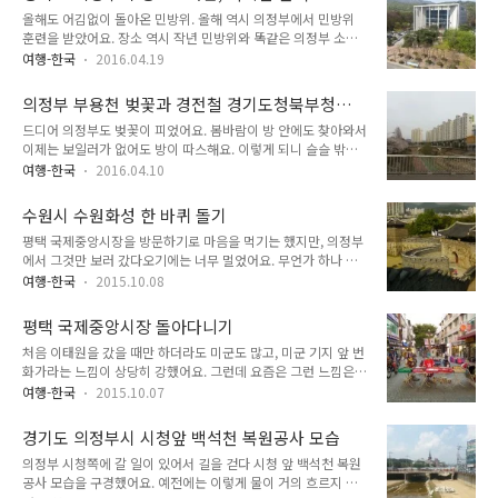
고, 경전철은 노선이 조금 돌아가는 것 같기는 하지만 의정부 안
많고 차이나타운이라는 이름에 비해 중국 상점..
올해도 어김없이 돌아온 민방위. 올해 역시 의정부에서 민방위
에서 이동할 때 이용하면 매우 편리하거든요. 의정부에서 대형마
훈련을 받았어요. 장소 역시 작년 민방위와 똑같은 의정부 소방
트를 갈 때 경전철을 이용하면 롯데마트, 홈플러스를 쉽게 갈 수
서 건물이었어요. 의정부시에서 민방위 훈련을 받는 방법은 예전
있어요. 롯데마트는 어룡역, 홈플러스는 경기북부청사역에서 내
여행-한국
2016.04.19
에 글로 작성한 적이 있어요. 지금도 그대로랍니
리면 되요. 이마트는 민락동에 있는데, 여기는 경전철이 이어지
다.http://zomzom.tistory.com/1075 의정부에서 민방위를
지 않아서 버스를 타고 가야 하구요. 다음 사진들은 의정부 경전
의정부 부용천 벚꽃과 경전철 경기도청북부청사
받으며 정말 좋은 점이라면 바로 옥상에 올라가서 의정부시를 내
철을 타며 창밖을 찍은 사..
역
드디어 의정부도 벚꽃이 피었어요. 봄바람이 방 안에도 찾아와서
려다볼 수 있다는 점. 이것이 바로 의정부 정보도서관. 학원에서
이제는 보일러가 없어도 방이 따스해요. 이렇게 되니 슬슬 밖으
강사로 일할 때 시험때만 되면 학생들이 저기로 공부하러 간다고
로 나가고 싶어졌어요. "버스나 타고 한 번 돌아볼까?" 걸어다니
했어요. 그래서 정말 엄청나게 많이 들은 장소이기는 한데, 정작
여행-한국
2016.04.10
는 것도 좋지만, 버스를 타고 먼 거리를 휙 둘러보는 것도 매우
직접 가본 적은 단 한 번도 없어요. 항상 멀찍이서 바라만 볼 뿐
좋은 방법. 그래서 겸사겸사 버스를 타고 돌아다녀보았어요. 버
이죠. 가끔 저기 가서 공부하다 올까 하는 생각도 들기는 하지만,
수원시 수원화성 한 바퀴 돌기
스가 경기도청북부청사역을 지날 때였어요. "부용천도 한 번 다
노트북을 갖고 공부해야..
평택 국제중앙시장을 방문하기로 마음을 먹기는 했지만, 의정부
걸어보기는 해야 하는데..." 중량천은 전부 걸었어요. 이제 더 걸
에서 그것만 보러 갔다오기에는 너무 멀었어요. 무언가 하나 더
을 필요가 없어요. 단지 이것을 글로 쓰는 일만 남았을 뿐이죠.
끼워넣지 않으면 상당히 시간이 애매했어요. 의정부에서 경기도
그러나 부용천은 제대로 걸어본 적이 없어요. 버스 창밖으로 부
여행-한국
2015.10.08
남부권을 보려면 하루를 잡아야 하는데, 평택 국제중앙시장 근처
용천과 의정부 경전철 경기도청북부청사역이 보였어요. 경전철
에 시장 말고 볼 것이 마땅히 없다는 것이 문제였어요. "아, 화성
경기도청북부청사역은 의정부 홈플러스와 매우 가깝답니다. 홈
평택 국제중앙시장 돌아다니기
있었지!" 수원화성과 화성행궁은 한 번 꼭 가보고 싶은 곳이었는
플러스 갈 때 잘 이용하는 역..
처음 이태원을 갔을 때만 하더라도 미군도 많고, 미군 기지 앞 번
데 그동안 너무 멀어서 갈 엄두를 내지 못하고 있었어요. 그런데
화가라는 느낌이 상당히 강했어요. 그런데 요즘은 그런 느낌은
평택 국제중앙시장을 가기로 마음먹은 이 순간, 수원화성을 코스
많이 사라졌어요. 미군 기지 앞 번화가라는 느낌보다는 그냥 다
에 집어넣으면 하루를 알차게 보낼 수 있겠다는 생각이 들었어
여행-한국
2015.10.07
양한 외국인들 많이 몰려 사는 곳이라는 생각이 드는 곳으로 바
요. 더욱이 수원에서 송탄역 가는 건 그렇게 시간이 오래 걸리는
뀌었지요. 그런데 평택국제중앙시장이 미군 기지 앞 번화가 느낌
일도 아니었구요. 그래서 아예 하루 일정을 수원 화성과 화성행
경기도 의정부시 시청앞 백석천 복원공사 모습
이 충실한 곳이라는 사실을 알게 되었어요. '저기를 가볼까, 말
궁을 보고 평택 국제중앙시장으..
의정부 시청쪽에 갈 일이 있어서 길을 걷다 시청 앞 백석천 복원
까?' 평택이라면 그 유명한 송탄부대찌개가 있는 곳. 참고로 송
공사 모습을 구경했어요. 예전에는 이렇게 물이 거의 흐르지 않
탄부대찌개는 우리나라에서 2대 부대찌개 양식중 하나이지요.