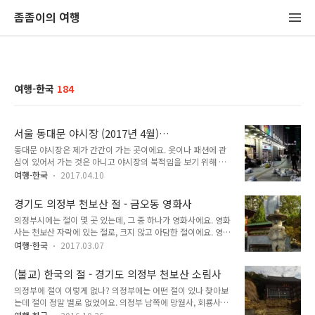
좀좀이의 여행
여행-한국
184
서울 동대문 야시장 (2017년 4월)
Dongdaemun night market, Seoul, Korea
동대문 야시장은 제가 간간이 가는 곳이에요. 옷이나 패션에 관
심이 있어서 가는 것은 아니고 야시장의 북적임을 보기 위해 가
는 곳이에요. 동대문 야시장은 이제 두 종류가 있어요. 주말에 열
여행-한국
2017.04.10
리는 서울 밤도깨비 야시장 중 하나가 동대문에서 열린다고 하
고, 평일에는 일반 야시장이 계속 열리고 있어요. 이 일반 야시장
경기도 의정부 천보산 절 - 금오동 영화사
은 토요일 밤에는 쉬어요. 그래서 이 야시장을 보기 위해서는 토
의정부시에는 절이 몇 곳 있는데, 그 중 하나가 영화사에요. 영화
요일 밤은 무조건 피해야 해요. 그날 가면 정말 아무 것도 못 보
사는 천보산 자락에 있는 절로, 크지 않고 아담한 절이에요. 영화
거든요. 이는 이 주변 게스트하우스에도 영향을 줘요. 날이 풀리
사는 금오동에 있어요. 금오주공2단지아파트를 따라 천보산 쪽
니 동대문 야시장을 다시 보고 싶어졌어요. 예전에 마지막으로
여행-한국
2017.03.07
으로 쭉 가다보면 나와요. 입구에는 소림사, 영화사라고 되어 있
가본 것이 아마 작년 초봄이었을 거에요. 동대문쪽을 지인에게
지만 절대 두 절이 같이 있는 게 아니에요. 소림사는 천보산 정상
알려주면서 한 번 데려갔었거든요. 서울 동대문 야시장 :
(불교) 한국의 절 - 경기도 의정부 천보산 소림사
근처에 있는 절로, 영화사에서 가깝지 않아요. 단지 소림사로 올
http://zomzom.tisto..
의정부에 절이 이렇게 없나? 의정부에는 어떤 절이 있나 찾아보
라가는 천보산 등산길이 이쪽에 있기 때문에 같이 표기된 것 뿐
는데 절이 정말 별로 없었어요. 의정부 남쪽에 망월사, 회룡사가
이에요. 이렇게 길이 갈려요. 절 입구에는 이렇게 탑이 있어요.
있고 그 주변에 절이 몰려 있기는 했지만, 그 외 지역에서는 절이