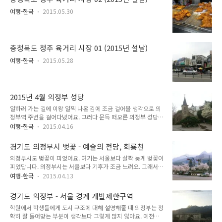
퀴 뱅 돌면 의정부에서 볼 만한 것은 거의 다 보죠. 그나마 의정
갔어요. 일단 사진 찍을 ..
부에서 볼 만한 것이라면 망월사를 이야기해요. 하지만 망월사는
여행-한국
2015.05.30
도봉산에 있기 때문에 이것이 의정부 것이라는 것 자체가 크게
와닿지 않아요. 사실 망월사가 절이라는 것조차 모르는 사람도
많구요. 지하철 1호선 역 가운데에는 '망월사역'이 있답니다. 망
월사역부터 녹양역까지가 의정부에요. 그런데 이 역 이름이 '망
충청북도 청주 육거리 시장 01 (2015년 설날)
월사역'으로 이름이 ..
여행-한국
2015.05.28
2015년 4월 의정부 성당
일하러 가는 길에 이왕 일찍 나온 김에 조금 걸어볼 생각으로 의
정부역 주변을 걸어다녔어요. 그러다 문득 떠오른 의정부 성당.
비록 멀리서 탁 트인 풍경으로 볼 수는 없지만 입구를 보면 예쁜
여행-한국
2015.04.16
성당 같아 보이는 곳. 입구만 보면 작을 것 같지만, 옆으로 돌아
가서 측면을 보면 작은 성당은 아니에요. 의정부 성당에도 봄이
경기도 의정부시 벚꽃 - 예술의 전당, 회룡천
와 있었어요. "카메라 가지고 나올 걸 그랬나?" 폰카로 찍으려고
의정부시도 벚꽃이 피었어요. 여기는 서울보다 살짝 늦게 벚꽃이
하니 밝기 조절이 제대로 되지 않아 가까이서 찍으려고 하면 사
피었답니다. 의정부시는 서울보다 기후가 조금 느려요. 그래서
진이 검게 나왔어요. 처음으로 정문 안쪽으로 들어가 보았어요.
의정부 날씨는 항상 뒷북이라는 말이 있지요. 벚꽃이 예쁘게 피
여기도 벚꽃이 만개해 있었어요. 그러고보니 부활절도 지나갔구
여행-한국
2015.04.13
었다고 해서 벚꽃이 아름답다는 곳을 사람들에게 물어본 후 의정
나. 부활절때 맞추어 왔으면 계란 하나 받을 수 있었을 건가? 가
부의 벚꽃은 어떻게 피었는지 슬슬 걸어보았어요. 먼저 의정부
끔 애들이 교회 앞에서 나누어주었다고 계란을 들고온 적이 있었
경기도 의정부 - 서울 경계 개발제한구역
예술의 전당. 의정부 시청 - 정보도서관 - 의정부 예술의 전당까
는데, 저는 지금까지 ..
학원에서 학생들에게 도시 구조에 대해 설명해줄 때 의정부는 정
지 벚나무가 잘 심어져 있어요. 이쪽의 특징은 뒷편으로 산이 잘
확히 잘 들어맞는 부분이 생각보다 그렇게 많지 않아요. 예전에
보여서 산과 벚나무가 어우러진 풍경을 볼 수 있다는 점이지요.