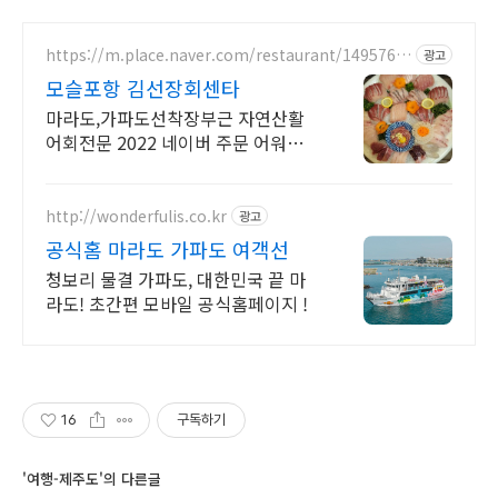
https://m.place.naver.com/restaurant/1495760
광고
775
모슬포항 김선장회센타
마라도,가파도선착장부근 자연산활
어회전문 2022 네이버 주문 어워즈
선정!
http://wonderfulis.co.kr
광고
공식홈 마라도 가파도 여객선
청보리 물결 가파도, 대한민국 끝 마
라도! 초간편 모바일 공식홈페이지 !
16
구독하기
'여행-제주도'의 다른글