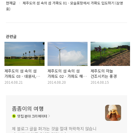
현재글
제주도의 섬 속의 섬 가파도 01 - 모슬포항에서 가파도 입도하기 (삼영
호)
관련글
제주도의 섬 속의 섬
제주도의 섬 속의 섬
제주도의 마늘
가파도 03 - 대원사,
가파도 02 - 가파도 해안
건조시키는 풍경
가파초등학교
및 고인돌 군락 입구,
2014.08.21
2014.08.20
2014.08.15
풍력발전소
좀좀이의 여행
맛집
분야 크리에이터
제 블로그 글을 퍼가는 것을 절대 허락하지 않습니