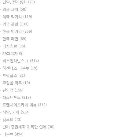
민담, 전래동화
(28)
외국 과자
(58)
외국 먹거리
(119)
외국 관련
(133)
한국 먹거리
(369)
한국 라면
(89)
피자스쿨
(36)
59쌀피자
(8)
베스킨라빈스31
(314)
하겐다즈 나뚜루
(19)
프링글스
(31)
무알콜 맥주
(10)
편의점
(158)
패스트푸드
(313)
프랜차이즈카페 메뉴
(310)
식당, 카페
(514)
밀크티
(73)
반려 증권계좌 지독한 연애
(30)
미분류
(494)