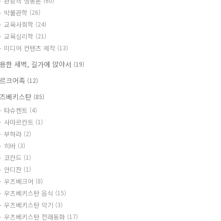
관광객 행동론
(60)
박물관학
(26)
교육사회학
(24)
교육심리학
(21)
미디어 컨텐츠 제작
(13)
용한 새벽, 길가에 앉아서
(19)
르크어족
(12)
즈베키스탄
(85)
타슈켄트
(4)
사마르칸트
(1)
부하라
(2)
히바
(3)
코칸드
(1)
안디잔
(1)
우즈베크어
(8)
우즈베키스탄 음식
(15)
우즈베키스탄 악기
(3)
우즈베키스탄 전래동화
(17)