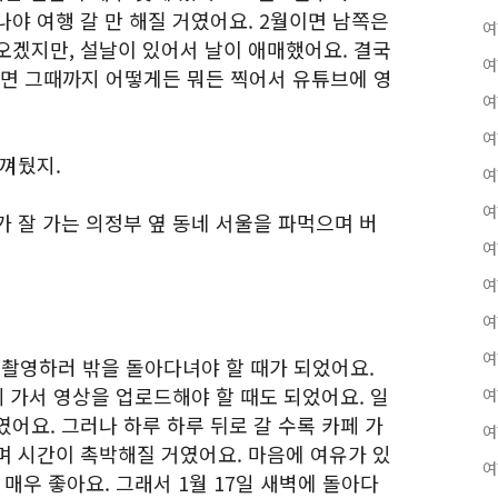
야 여행 갈 만 해질 거였어요. 2월이면 남쪽은
여
오겠지만, 설날이 있어서 날이 애매했어요. 결국
여
그러면 그때까지 어떻게든 뭐든 찍어서 유튜브에 영
여
여
아껴뒀지.
여
여
 잘 가는 의정부 옆 동네 서울을 파먹으며 버
여
여
여
여
상 촬영하러 밖을 돌아다녀야 할 때가 되었어요.
페 가서 영상을 업로드해야 할 때도 되었어요. 일
여
어요. 그러나 하루 하루 뒤로 갈 수록 카페 가
여
며 시간이 촉박해질 거였어요. 마음에 여유가 있
여
 매우 좋아요. 그래서 1월 17일 새벽에 돌아다