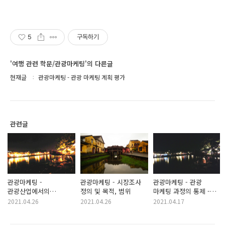
5
구독하기
'여행 관련 학문/관광마케팅'의 다른글
현재글
관광마케팅 - 관광 마케팅 계획 평가
관련글
관광마케팅 -
관광마케팅 - 시장조사
관광마케팅 - 관광
관광산업에서의
정의 및 목적, 범위
마케팅 과정의 통제 -
시장조사의 역할
정보 수집 및 기록 유지,
2021.04.26
2021.04.26
2021.04.17
재무통제, 종업원 노력의
감독