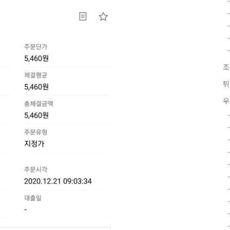
조
튀
우