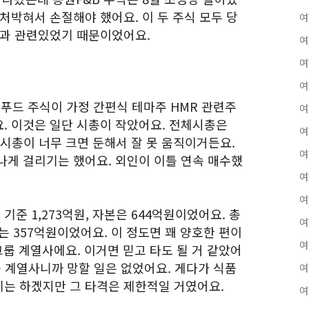
처박혀서 손절해야 했어요. 이 두 주식 모두 당
여
업과 관련있었기 때문이었어요.
여
여
여
J씨푸드 주식이 가정 간편식 테마주 HMR 관련주
여
. 이것은 일단 시총이 작았어요. 전체시총은
여
 시총이 너무 크면 둔해서 잘 못 움직이거든요.
여
나게 걸리기는 했어요. 외인이 이틀 연속 매수했
여
여
 기준 1,273억원, 자본은 644억원이었어요. 총
여
 357억원이었어요. 이 정도면 꽤 양호한 편이
여
그룹 계열사에요. 이거면 믿고 타도 될 거 같았어
룹 계열사니까 망할 일은 없었어요. 게다가 식품
여
는 하겠지만 그 타격은 제한적일 거였어요.
여