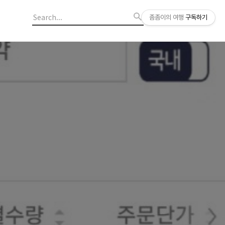
좀좀이의 여행
구독하기