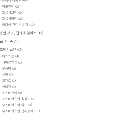
관광객 행동론
(60)
박물관학
(26)
교육사회학
(24)
교육심리학
(21)
미디어 컨텐츠 제작
(13)
용한 새벽, 길가에 앉아서
(19)
르크어족
(12)
즈베키스탄
(85)
타슈켄트
(4)
사마르칸트
(1)
부하라
(2)
히바
(3)
코칸드
(1)
안디잔
(1)
우즈베크어
(8)
우즈베키스탄 음식
(15)
우즈베키스탄 악기
(3)
우즈베키스탄 전래동화
(17)