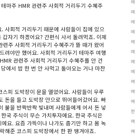
여
 테마주 HMR 관련주 사회적 거리두기 수혜주
여
여
. 사회적 거리두기 때문에 사람들이 집에 있으
여
를 갑자기 하겠어요? 간편식 사서 돌려먹죠. 이제
여
 관련주 사회적 거리두기 수혜주가 뜰 때가 왔어
건드려야만 했어요. 사회적 거리두기 테마주 여행
여
 HMR 관련주 사회적 거리두기 수혜주를 안 건
여
당에서 밥 한 번 안 사먹고 돌아오는 거나 마찬
여
여
시나 코스피 도박장이 문을 열었어요. 사람들이 우루
여
도 돈을 들고 도박장 안으로 뛰어들어갔어요. 빠
여
이 불을 반짝반짝 빛내며 사람들에게 어서 돈 넣
전
 한국 주식이 무슨 가치투자에요. 한국 주식은
여
에요. 요즘 가뜩이나 나가도 춥기만 하고 몸 녹
허락해준 코스피 도박장에서 한 판 땡겨야죠.
여