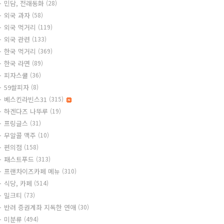
민담, 전래동화
(28)
외국 과자
(58)
외국 먹거리
(119)
외국 관련
(133)
한국 먹거리
(369)
한국 라면
(89)
피자스쿨
(36)
59쌀피자
(8)
베스킨라빈스31
(315)
하겐다즈 나뚜루
(19)
프링글스
(31)
무알콜 맥주
(10)
편의점
(158)
패스트푸드
(313)
프랜차이즈카페 메뉴
(310)
식당, 카페
(514)
밀크티
(73)
반려 증권계좌 지독한 연애
(30)
미분류
(494)