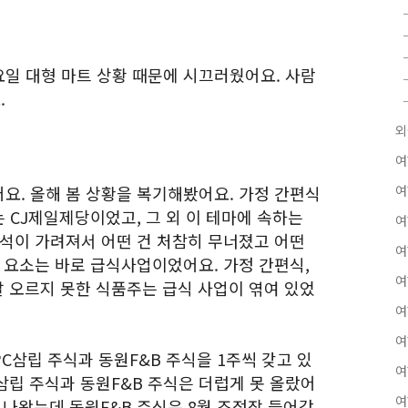
일 대형 마트 상황 때문에 시끄러웠어요. 사람
.
외
여
요. 올해 봄 상황을 복기해봤어요. 가정 간편식
여
 CJ제일제당이었고, 그 외 이 테마에 속하는
여
옥석이 가려져서 어떤 건 처참히 무너졌고 어떤
여
 요소는 바로 급식사업이었어요. 가정 간편식,
여
잘 오르지 못한 식품주는 급식 사업이 엮여 있었
여
여
PC삼립 주식과 동원F&B 주식을 1주씩 갖고 있
여
삼립 주식과 동원F&B 주식은 더럽게 못 올랐어
여
고 나왔는데 동원F&B 주식은 8월 조정장 들어갔