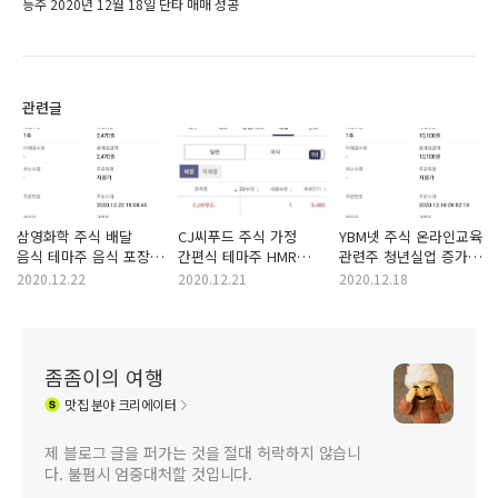
등주 2020년 12월 18일 단타 매매 성공
관련글
삼영화학 주식 배달
CJ씨푸드 주식 가정
YBM넷 주식 온라인교육
음식 테마주 음식 포장
간편식 테마주 HMR
관련주 청년실업 증가
수혜주 집밥 증가
관련주 사회적 거리두기
취업난 스펙 경쟁
2020.12.22
2020.12.21
2020.12.18
관련주 2020년 12월
수혜주 2020년 12월
수혜주 TOEIC, JPT
22일 트레이딩 실패
21일 단타 매매 실패
해외취업 관련주 2020년
12월 18일 단타 매매
성공
좀좀이의 여행
맛집
분야 크리에이터
제 블로그 글을 퍼가는 것을 절대 허락하지 않습니
다. 불펌시 엄중대처할 것입니다.