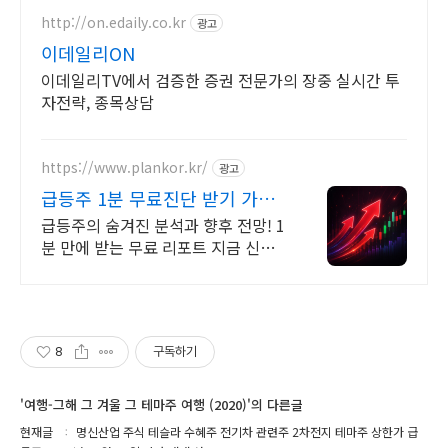
http://on.edaily.co.kr
광고
이데일리ON
이데일리TV에서 검증한 증권 전문가의 장중 실시간 투
자전략, 종목상담
https://www.plankor.kr/
광고
급등주 1분 무료진단 받기 가입
즉시 무료리포트 100%
급등주의 숨겨진 분석과 향후 전망! 1
분 만에 받는 무료 리포트 지금 신청
하세요
8
구독하기
'여행-그해 그 겨울 그 테마주 여행 (2020)'의 다른글
현재글
명신산업 주식 테슬라 수혜주 전기차 관련주 2차전지 테마주 상한가 급