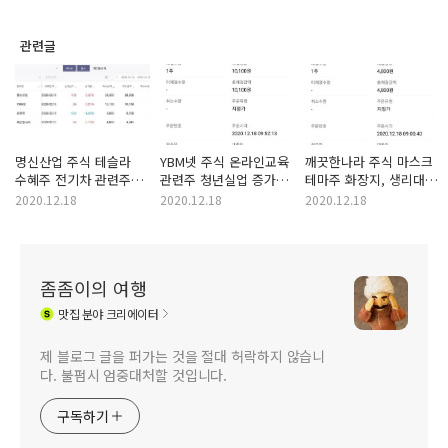
관련글
명신산업 주식 테슬라
YBM넷 주식 온라인교육
깨끗한나라 주식 마스크
수혜주 전기차 관련주
관련주 청년실업 증가
테마주 화장지, 생리대,
2차전지 테마주 상한가
취업난 스펙 경쟁
제지 관련주 백판지
2020.12.18
2020.12.18
2020.12.18
급등주 2020년 12월
수혜주 TOEIC, JPT
테마주 구광모 LG 그룹
18일 단타 매매 성공
해외취업 관련주 2020년
회장 인맥주 2020년
12월 18일 단타 매매
12월 18일 단타 매매
성공
성공
좀좀이의 여행
맛집
분야 크리에이터
제 블로그 글을 퍼가는 것을 절대 허락하지 않습니
다. 불펌시 엄중대처할 것입니다.
구독하기