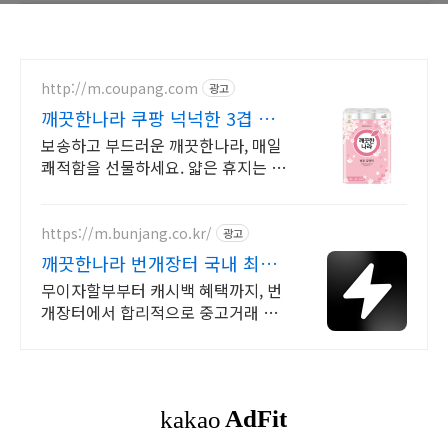
http://m.coupang.com
광고
깨끗한나라 쿠팡 넉넉한 3겹 도
톰한 화장지
보송하고 부드러운 깨끗한나라, 매일
쾌적함을 선물하세요. 얇은 휴지는 이
제 그만, 도톰하고 실속 있는 화장지
로 현명하게 구매하세요.
https://m.bunjang.co.kr/
광고
깨끗한나라 번개장터 국내 최대
브랜드 중고거래
무이자할부부터 캐시백 혜택까지, 번
개장터에서 합리적으로 중고거래 하
세요 전국 각지에서 올라오는 전국구
최다 상품 매일 10만 개 이상의 신규
상품 업로드