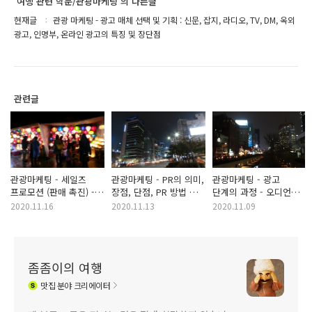
'여행 관련 학문/관광마케팅'의 다른글
현재글
관광 마케팅 - 광고 매체 선택 및 기획 : 신문, 잡지, 라디오, TV, DM, 옥외
광고, 인명부, 온라인 광고의 특징 및 장단점
관련글
관광마케팅 - 세일즈
관광마케팅 - PR의 의미,
관광마케팅 - 광고
프로모션 (판매 촉진) -
장점, 단점, PR 방법 및
단계의 과정 - 오디언스
고객 지향적 판매 촉진,
특징
선택, 광고 메세지 작성
2020.11.16
2020.11.13
2020.11.09
중개자 지향적 판매 촉진
좀좀이의 여행
맛집
분야 크리에이터