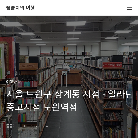
좀좀이의 여행
여행-서울
서울 노원구 상계동 서점 - 알라딘
중고서점 노원역점
좀좀이
2019. 7. 17. 06:14