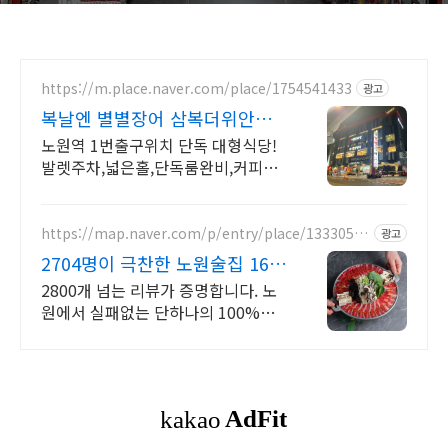
https://m.place.naver.com/place/1754541433
광고
복날엔 별별장어 삼복더위안녕
Private 룸&생일10%
노원역 1번출구위치 단독 대형식당!
발렛주차,넓은홀,단독룸완비,커피숍,
루프탑 구성 넓은 홀과 다양한 크기의
단독 룸이있어 회식,모임,상견례 등
중요한 자리 추천!
https://map.naver.com/p/entry/place/13330566
광고
23
2704명이 극찬한 노원술집 16
년 맛의 내공, 미미스낵
2800개 넘는 리뷰가 증명합니다. 노
원에서 실패없는 단하나의 100%수
제요리주점