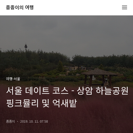
좀좀이의 여행
여행-서울
서울 데이트 코스 - 상암 하늘공원
핑크뮬리 및 억새밭
좀좀이
2019. 10. 11. 07:58