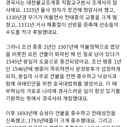
경국사는 대한불교조계종 직할교구본사 조계사의 말
사에요. 1325년 율사 정자가 창건해 청암사라 했고,
1330년경 무기가 머물면서 천태종의 교풍을 크게 떨
쳤고, 1331년 거사 채홍철이 선방을 증축해 선승들의
수도를 적극 후원했대요.
그러나 조선 중종 2년인 1507년에 억불정책으로 법당
을 비롯한 모든 건물이 퇴락된 채 빈 절로 남아 있다가
1545년 왕실의 도움으로 중건되었어요. 조선 명종 1년
인 1546년에 명종이 즉위하면서 문정왕후가 섭정하게
되자, 왕실의 시주로 건물을 전면 중수하고 낙성식과
함께 국태민안을 위한 호국대법회를 열었어요. 이 때
부처님의 가호로 나라에 경사스러운 일이 항상 있기를
기원하는 뜻에서 경국사라 개칭했대요.
이후 1693년에 승성이 건물을 중수하고 천태성전을
신축했고, 1793년태흘이 크게 중수했대요. 그리고