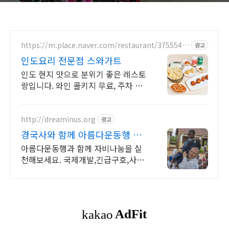
https://m.place.naver.com/restaurant/3755547
광고
8
인도요리 전문점 스와가트
인도 현지 맛으로 분위기 좋은 레스토
랑입니다. 와인 콜키지 무료, 주차 가
능
http://dreaminus.org
광고
경국사와 함께 아름다운동행 대
한불교조계종 설립 모금기관
아름다운동행과 함께 자비나눔을 실
천해보세요. 국제개발,긴급구호,사회
복지,NGO