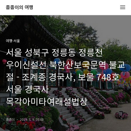
좀좀이의 여행
여행-서울
서울 성북구 정릉동 정릉천
우이신설선 북한산보국문역 불교
절 - 조계종 경국사, 보물 748호
서울 경국사
목각아미타여래설법상
좀좀이
2019. 5. 9. 05:03