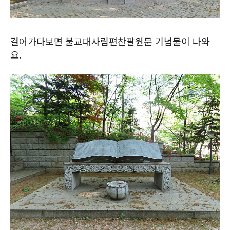
걸어가다보면 불교대사림편찬팔원문 기념물이 나와
요.