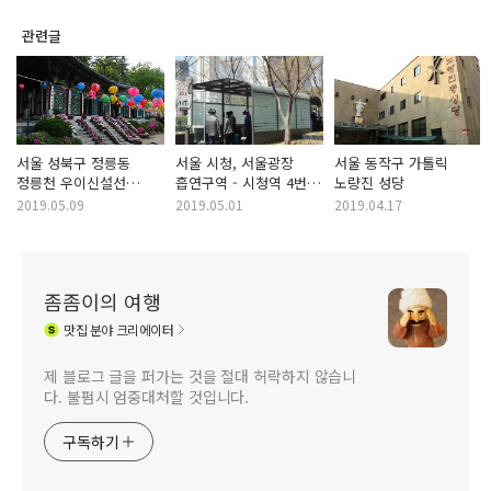
관련글
서울 성북구 정릉동
서울 시청, 서울광장
서울 동작구 가톨릭
정릉천 우이신설선
흡연구역 - 시청역 4번
노량진 성당
북한산보국문역 불교 절
출구
2019.05.09
2019.05.01
2019.04.17
- 조계종 경국사, 보물
748호 서울 경국사
목각아미타여래설법상
좀좀이의 여행
맛집
분야 크리에이터
제 블로그 글을 퍼가는 것을 절대 허락하지 않습니
다. 불펌시 엄중대처할 것입니다.
구독하기