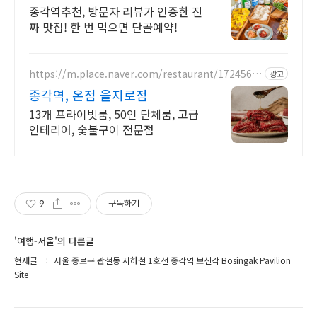
이 반한 화제의 식당!
종각역추천, 방문자 리뷰가 인증한 진
짜 맛집! 한 번 먹으면 단골예약!
https://m.place.naver.com/restaurant/1724563
광고
569
종각역, 온점 을지로점
13개 프라이빗룸, 50인 단체룸, 고급
인테리어, 숯불구이 전문점
9
구독하기
'여행-서울'의 다른글
현재글
서울 종로구 관철동 지하철 1호선 종각역 보신각 Bosingak Pavilion
Site