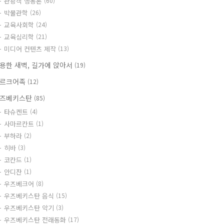
관광객 행동론
(60)
박물관학
(26)
교육사회학
(24)
교육심리학
(21)
미디어 컨텐츠 제작
(13)
용한 새벽, 길가에 앉아서
(19)
르크어족
(12)
즈베키스탄
(85)
타슈켄트
(4)
사마르칸트
(1)
부하라
(2)
히바
(3)
코칸드
(1)
안디잔
(1)
우즈베크어
(8)
우즈베키스탄 음식
(15)
우즈베키스탄 악기
(3)
우즈베키스탄 전래동화
(17)