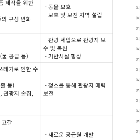
품 제작을 위한
- 동물 보호
여
- 보호 및 보전 지역 설립
종의 구성 변화
여
여
- 관광 세입으로 관광지 보
여
수 및 복원
여
(물 공급 등)
- 기반시설 향상
여
 쓰레기로 인한 수
여
여
출 등)
- 청소를 통해 관광지 매력
여
, 관광지 술집,
보전
여
여
 고갈
여
여
- 새로운 공급원 개발