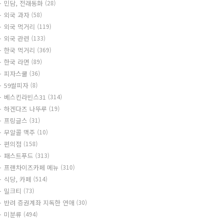
민담, 전래동화
(28)
외국 과자
(58)
외국 먹거리
(119)
외국 관련
(133)
한국 먹거리
(369)
한국 라면
(89)
피자스쿨
(36)
59쌀피자
(8)
베스킨라빈스31
(314)
하겐다즈 나뚜루
(19)
프링글스
(31)
무알콜 맥주
(10)
편의점
(158)
패스트푸드
(313)
프랜차이즈카페 메뉴
(310)
식당, 카페
(514)
밀크티
(73)
반려 증권계좌 지독한 연애
(30)
미분류
(494)