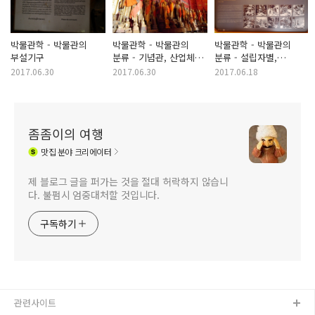
박물관학 - 박물관의
박물관학 - 박물관의
박물관학 - 박물관의
부설기구
분류 - 기념관, 산업체
분류 - 설립자별,
박물관, 복합기능 박물관
이용자별, 전시 주제별,
2017.06.30
2017.06.30
2017.06.18
등
시대별 분류
좀좀이의 여행
맛집
분야 크리에이터
제 블로그 글을 퍼가는 것을 절대 허락하지 않습니
다. 불펌시 엄중대처할 것입니다.
구독하기
관련사이트