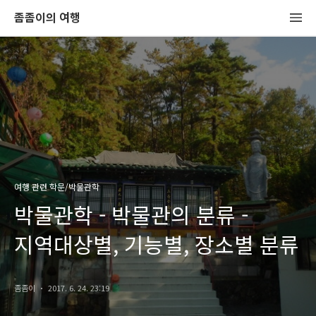
좀좀이의 여행
여행 관련 학문/박물관학
박물관학 - 박물관의 분류 -
지역대상별, 기능별, 장소별 분류
좀좀이
2017. 6. 24. 23:19