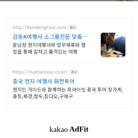
http://kamdongtour.com
광고
감동K여행사 소그룹전문 맞춤여
행 및 패키지여행
운남성 현지여행사와 업무제휴와 협
업을 통해 알차고 품격있는 여행
https://huatiantour.co.kr/
광고
중국 현지 여행사 화천투어
현지인 가이드와 함께하는 프라이빗 중국 투어 장가계,
충칭,북경,청두,칭다오,구체구