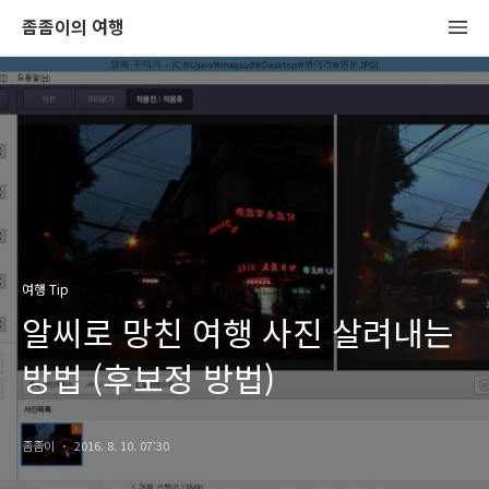
좀좀이의 여행
여행 Tip
알씨로 망친 여행 사진 살려내는
방법 (후보정 방법)
좀좀이
2016. 8. 10. 07:30