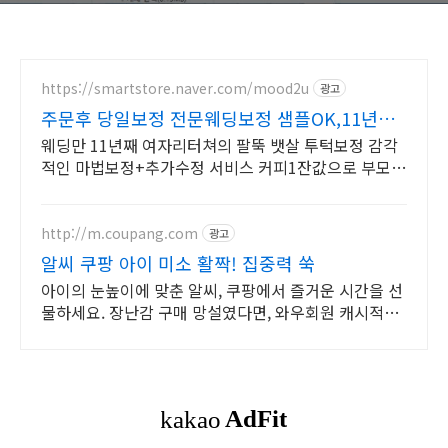
https://smartstore.naver.com/mood2u
광고
주문후 당일보정 전문웨딩보정 샘플OK,11년완
벽보정경력
웨딩만 11년째 여자리터쳐의 팔뚝 뱃살 투턱보정 감각
적인 마법보정+추가수정 서비스 커피1잔값으로 부모님
의 미소를 다시 찾아주세요 자꾸만 보고싶은 우리 가족
사진
http://m.coupang.com
광고
알씨 쿠팡 아이 미소 활짝! 집중력 쑥
아이의 눈높이에 맞춘 알씨, 쿠팡에서 즐거운 시간을 선
물하세요. 장난감 구매 망설였다면, 와우회원 캐시적립
으로 더 합리적인 쇼핑을 경험하세요.