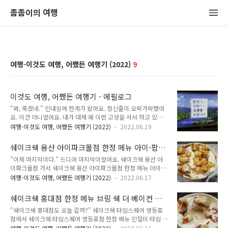
좀좀이의 여행
여행-이것도 여행, 어쨌든 여행기 (2022)
9
이것도 여행, 어쨌든 여행기 - 에필로그
"와, 죽겠네." 인내심에 한계가 왔어요. 정신줄이 오락가락했어
요. 이건 아니었어요. 내가 대체 왜 이런 고생을 사서 하고 있는
지 몰랐어요. 내가 지금 무슨 거저 먹는 것도 아니고 다 제 돈 주
여행-이것도 여행, 어쨌든 여행기 (2022)
2022.06.19
고 사먹고 있는데 즐거운 게 아니라 고통만 갈 수록 강해지고 있
었어요. 이제 감당할 수 없는 고통 수준까지 올라왔어요. 죽을 맛
쉐이크쉑 용산 아이파크몰점 한정 메뉴 아이-팝
이었어요. 아무리 봐도 이건 정말 아니었어요. 밖으로 내색은 안
핀 아이스크림 - 이것도 여행, 어쨌든 여행기 07
"이제 마지막이다." 드디어 마지막이었어요. 쉐이크쉑 용산 아
하고 있었지만 속으로는 괴로워서 몸부림치고 있었어요. "제발
이파크몰점 가서 쉐이크쉑 용산 아이파크몰점 한정 메뉴 아이스
살려줘!" 일곱 번째 아이스크림. 쉐이크쉑 용산 아이파크몰 한정
크림인 아이-팝핀 아이스크림을 먹으면 이날 계획한 것을 다 끝
메뉴 아이-팝핀 아이스크림을 절반도 못 먹었는데 벌써 괴로움
여행-이것도 여행, 어쨌든 여행기 (2022)
2022.06.17
낼 거였어요. 하루에 아이스크림 7개 먹으러 서울을 돌아다니기
에 몸부림치고 있었어요. 이건 도저히 할 짓이 아니었어요. 그렇
로 한 계획이 마지막 1개만 남겨놓고 있었어요. "아, 진짜 이제는
지 않아도 이미 쉐이크쉑 타임스퀘어 영등포점 한정 메뉴 인절미
쉐이크쉑 홍대점 한정 메뉴 브링 쉑 더 베이컨 아
힘들다." 힘든 정도가 아니었어요. 괴로웠어요. 느끼하고 느글거
타임 아이스크림을 ..
이스크림 - 이것도 여행, 어쨌든 여행기 06
"쉐이크쉑 홍대점도 오늘 갈까?" 쉐이크쉑 타임스퀘어 영등포
리고 울렁거렸어요. 하루에 아이스크림 7개 먹는 거 자체가 힘든
점에서 쉐이크쉑 타임스퀘어 영등포점 한정 메뉴 인절미 타임 아
일인데 쉐이크쉑 아이스크림은 베이스인 소프트 아이스크림이
이스크림을 먹으며 계속 고민했어요. 아직 시간은 널널했어요.