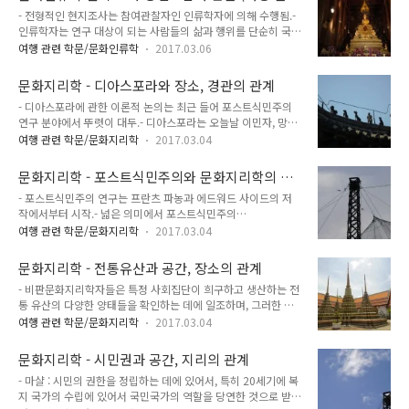
문제로 제약을 받거나 신체장애로 제약을 받음. - 스미스와 휴스
하는 법)
- 전형적인 현지조사는 참여관찰자인 인류학자에 의해 수행됨.-
는 휴가가 사회경제적으로 소외된 계층에게 영향을 준다고 주장.
인류학자는 연구 대상이 되는 사람들의 삶과 행위를 단순히 국외
이들은 불리한 입장에 있는 가족을 표본으로 한 조사에서 휴가는
자로써 관찰할 뿐만 아니라 그러한 행위에 참여.- 인류학자는 조
일이 없는 사람에게도 의미가 있다는 점을 밝힘.- 이들의 주장에
여행 관련 학문/문화인류학
2017.03.06
사 대상이 되는 커뮤니티의 적극적인 구성원이 됨으로써 더 이상
따르면, 일상의 삶 어디에서나 흥미있고 구경거리가 많다는 개념
다소 경외감을 불러일으키는 '과학자'라는 이방인 노릇을 할 필
은 일상 환경을 평범하게 생각하는 이들에게 맞지 않음. 그리고
문화지리학 - 디아스포라와 장소, 경관의 관계
요가 없으며, 오히려 신뢰받는 친구가 될 수 있음.- 연구 대상자
휴가의 의미는 일상에서..
- 디아스포라에 관한 이론적 논의는 최근 들어 포스트식민주의
들이 하고 있는 행위가 무엇이든 이에 가능한 한 참여함으로써
연구 분야에서 뚜렷이 대두.- 디아스포라는 오늘날 이민자, 망명
현지조사자는 이러한 행위가 그 사람들에게 무엇을 의미하는가
자, 외래 노동자 등 초국적 네트워크를 기술하는 데 널리 사용.-
를 직접 체험할 수 있음.- 현지조사자는 그가 연구하고 있는 사람
여행 관련 학문/문화지리학
2017.03.04
디아스포라는 이주를 민족적으로 절대화하는 입잔과는 정반대
들이 삶의 일상적인 환경에 점차 몰입함으로써 본래 가지고 있떤
로 초국가적, 간문화적 intercultural 관점에 기반하고 있으며,
자문화 중심주의적 편견을 서서히 없애게 됨. - 이상적인 인류학
문화지리학 - 포스트식민주의와 문화지리학의 관
경계, 문화횡단 transculturation, 크리올화 creolisation, 혼혈
적 현지조사는 장기간에 걸친 현..
계
- 포스트식민주의 연구는 프란츠 파농과 에드워드 사이드의 저
화 mestizaje, 혼성성 등의 개념들과 상호 소통중.- 디아스포라
작에서부터 시작.- 넓은 의미에서 포스트식민주의
에 관한 현행의 이론적 논의는 관계의 치환 displacement 및 초
Postcolonialism 는 '식민주의가 문화와 사회에 미치는 영향을
국적 네트워크에 초점을 두는데, 이는 유럽과 북미의 사회과학에
여행 관련 학문/문화지리학
2017.03.04
탐구'하며, 이러한 영향이 과거와 현재에 식민지 본국과 식민지
있어서 사회변동을 이해하는 데 공간적인 것이 시간적인 것을 압
에서, 식민지배자와 식민지인 모두에게서 어떻게 나타나는가를
도하는 과정과 관련 있음. - 포스트식민주의..
문화지리학 - 전통유산과 공간, 장소의 관계
추적.- 포스트식민주의 연구는 과거와 현재, 식민지 본국과 식민
- 비판문화지리학자들은 특정 사회집단이 희구하고 생산하는 전
지, 식민지배자와 식민지인 '사이의' between 주요 관계를 분석
통 유산의 다양한 양태들을 확인하는 데에 일조하며, 그러한 전
함으로써 식민 지배의 분열, 불안정성, 모순을 드러내려 함.- 포
통유산이 어떻게 공간과 장소 상에서 물질적으로 구현되는지 탐
스트식민주의는 식민주의 및 신식민주의 권력의 작동을 설명하
여행 관련 학문/문화지리학
2017.03.04
구.- 전총유산에 대한 비판적 접근은 전통유산과 그 지점들이 현
는 정치적 담론으로서, 특히 식민주의적, 신식민주의적 억압과
대 세계에서 중요한 문화적, 정치적, 경제적 자원들로 어떻게 활
착취에 저항하는 해방운동과 기타 반식민주의 투쟁 속에서 성장.
문화지리학 - 시민권과 공간, 지리의 관계
용되는지 밝힘. 때로는 그 과정이 연속적으로 진행되어 혼란스럽
- 포스트식민주의 연구는 오늘날 식민..
- 마샬 : 시민의 권한을 정립하는 데에 있어서, 특히 20세기에 복
게 섞인 로컬리티 locality 라는 결과물들을 만들어내고, 이것이
지 국가의 수립에 있어서 국민국가의 역할을 당연한 것으로 받아
일종의 지구적 관광 무역을 창출하는 독특한 정체성을 자아내기