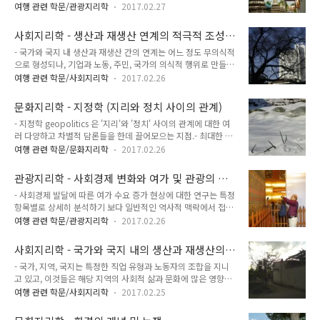
있는 능력과 일을 여가 활동으로 대체할 수 있는 능력에 관심을
에 집중.- 거버넌스 수행은 활동을 조종 또는 조정하는 행동과 행
여행 관련 학문/관광지리학
2017.02.27
가짐.- 어리의 이러한 생각을 조직화한 분석적 틀은 모더니즘에
위자가 포함되며, 기관의 역할과 전략을 강조.- 거버넌스 역량은
서 포스트모더니즘, 즉 생산과 소비형태가 포디즘 (포드주의)에
거버넌스를 행하는 행위자와 기관 간의 관계, 행위자 사..
사회지리학 - 생산과 재생산 연계의 적극적 조성
서 포스트포드주의로 전이되는 과정에서 나옴.- 관광 분야에서
및 현재 변화 모습
- 국가와 국지 내 생산과 재생산 간의 연계는 어느 정도 무의식적
도 대량 관광에서 탈피해 최상의 선택과 다양성으로 그 특징을
으로 형성되나, 기업과 노동, 주민, 국가의 의식적 행위로 만들어
말할 수 있는 포스트포드주의 소비형태가 나타나고 있음. 포드주
지기도 함. - 고용자들은 종종 노동력과 그 재생산을 자신들에게
의는 2차 세계대전 이후 대량 생산과 대량 소비를 지향하는 자본
여행 관련 학문/사회지리학
2017.02.26
유리하게 만들기 위한 입지를 선정.- 고용자들은 노동자들과 협
주의적 기술체계와 작업조직의 지배적인 방식이며 포스트포드
력적 관계를 구축하고 국지적인 재생산 관련 제도에 장기적으로
주의는 포드주의에 반대하는 움직임. 포드주의는 소품종 대량생
문화지리학 - 지정학 (지리와 정치 사이의 관계)
영향력을 행사하기 위한 생산을 한 장소에 오랫동안 유지할 수
산, 포스트포드주의는 다품종 소량생산..
- 지정학 geopolitics 은 '지리'와 '정치' 사이의 관계에 대한 여
있음.- 이러한 영향력은 한 기업이 국지적인 고용을 지배하는 '기
러 다양하고 차별적 담론들을 한데 끌어모으는 지점.- 최대한 광
업도시'에서 가장 현저히 나타남.- 이때 기업은 복지시설과 같은
의의 측면에서 보면 지적학적인 것은 전통적으로 '지리'적인 것
당근과 기업에 대한 사람들의 의존성과 같은 채찍을 통해 주민들
여행 관련 학문/문화지리학
2017.02.26
과 '정치'적인 것으로 인식되는 대상과 실체들 사이의 관계에 관
에게 온정주의적 통제 행사 가능.- 노동력과의 관계나 국지적 사
한 것으로 이해할 수 있음.- 어떤 사람들은 지정학의 대상을 산,
회조건이 고용자들의 통제에서 벗어날 수 있으며, 이 경우 고용
관광지리학 - 사회경제 변화와 여가 및 관광의 발
강, 토양, 기후, 입지 등과 같은 지리적인 형태와 국가 및 국민 공
자들은 생산을 다른 지역..
달
- 사회경제 발달에 따른 여가 수요 증가 현상에 대한 연구는 특정
동체와 같은 정치적 구조 사이의 객관적 관계로 이해. 이러한 관
항목별로 상세히 분석하기 보다 일반적인 역사적 맥락에서 접근
계는 마치 자연의 일부처럼 영속적이고 변화하지 않는 고정된 지
하는 것이 쉬움.- 그동안 여가 수요의 증가 원인을 설명하기 위한
리적 형태와 그러한 자연 환경이 제약하거나 결정하는 인문적 구
여행 관련 학문/관광지리학
2017.02.26
연구는 대부분 사회적 욕구 변화에 기초를 둔 매슬로의 단계발달
조 사이의 관계로 개념화.- 일부 객관주의적 서사는 일종의 지리
모형에 근거를 둠.- '가치와 생활방식 모형' value & lifestyle 은
학적 변증법을 그 중심적 범주로 설정. 육지 세력 대 해양 세력,
사회지리학 - 국가와 국지 내의 생산과 재생산의
생활 방식의 측정 및 유형화에 삶의 가치관이 가장 중요한 요소
해..
연계
- 국가, 지역, 국지는 특정한 직업 유형과 노동자의 조합을 지니
라 간주하는 가치 측정 도구.- 가치와 생활방식 모형은 특정 사회
고 있고, 이것들은 해당 지역의 사회적 삶과 문화에 많은 영향을
의 수요 특성을 조사하거나 어떤 현상의 시간에 따른 변화를 검
미침.- 임금과 그 시간적 안정성 및 장기적인 증가 전망은 재생산
증하는 분석적 틀로 사용 가능.- 경제가 고도로 발달된 곳의 '가
여행 관련 학문/사회지리학
2017.02.25
수단과 사회적 삶에 결정적 영향을 미침.- 젠더, 연령, 민족적 분
치와 생활방식 모형'은 계층적. 개인 성향별 특성1. 욕구지향형-
업, 개별 직업의 안정성과 근로 시간 등은 가구 구성과 가내 노동
생존자형 : 주류 사회에서 격리된 불이익 집단- 생계유지형 ..