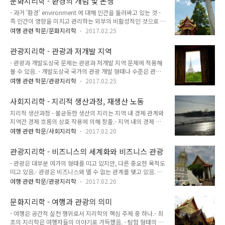
문화지리학 - 환경의 개념 및 논쟁
의 분업에 큰 영향을 미치며, 이러한 것들의 사회적 차이에 대한
- 과거 '환경' environment 에 대해 인간을 둘러싸고 있는 것 -
대중적 편견에도 커다란 영향을 미침.- 임금, 고용 안정성, 승진
즉 인간이 영향을 미치고 관리하는 외부의 비활성적인 것으로 단
전망, 기술은 자신과 타인의 눈에 비추어지는 사람들의 사회적
순히 정의.- 최근 이론적 발전과 정책적 관심은 환경으로부터 도
지위에 큰 영향을 미치며, 이러한 지위는 사람들의 사회적 위상
여행 관련 학문/문화지리학
2017.02.25
덕적 지위 moral qualifier 와 의미의 경합적 영역을 끌어내고
뿐만 아니라 동료 및 애정 관계에도 영향을 미침.- 한 개인이 다
있음.- 환경은 더 이상 무비판적으로 받아들여지는 개념이 아니
른 지역에서 갖는 구직 가능성은 자신의 가구와 살고 있는 지역
관광지리학 - 관광과 저개발 지역
라 문화지리학에 필요한 논쟁적 개념이 됨.- 문화지리학에서 '환
내의 ..
- 관광과 개발도상국 문제는 관광과 저개발 지역 문제에 적용해
경' environment 에 대한 개념적 논쟁은 사회학, 철학, 정치학
볼 수 있음. - 개발도상국 국가의 관광 개발 형태나 수준은 관광
의 작업에 기초해 몇 가지 영역에서 이루어짐. 1. 환경 개념 자체
개발을 위해 잠재적 관광 송출국과의 사회 기반 시설이나 사회적
를 둘러싼 논쟁- 환경에 대한 연구는 종종 문장에 따라 '자연'과
여행 관련 학문/관광지리학
2017.02.25
관계의 접촉이 요구되기 때문에 부분적으로 선진국에 편입되어
'환경'을 섞어 사용하거나, '환경'을 '자연'과 '경관' 개념 속으로
의존할 수 밖에 없는 상황.- 그러나 관광은 개발 단계에서 단순히
포괄하면서 자연개념과 환경개념을 다소 안..
사회지리학 - 지리적 생산과정, 재생산 노동
보조적 역할만 하지 않고 그 이상을 수행할 정도로 주체적. - 회
지리적 생산과정 - 불균등한 생산의 지리는 지역 내 경제 관계와
사가 커질수록 시장은 더 명확해지고 주변 국가에 대한 중심국가
지역간 경제 흐름의 상호 작용에 의해 창출.- 지역 내의 경제 관
의 영향력도 커짐.- 관광 경제의 도입이 강력하더라도 관광에서
계에서 가장 중요한 유형들은 다음과 같음.기업과 노동력 간의
는 주변국이 중심국에 미치는 옇양이 제한적.- 관광의 흐름은 무
여행 관련 학문/사회지리학
2017.02.20
관계 : 고용 관행과 산업 관계노동력과 재생산을 위한 자원 간의
역과 달리 고도로 비대칭적.- 관광은 선진국에서 개발도상국으
관계기업과 공급하거나 공급받는 다른 기업간의 관계기업과 금
로 이동. 그러나 동시에 관광으로 인해 제1세계와 제3세계 사이
관광지리학 - 비즈니스의 세계화와 비즈니스 관광
융기관 간의 관계기업, 교통, 통신 관련 인프라 간의 관계이상의
에 재화가 아닌 사람이 이동..
- 관광은 대부분 여가의 형태를 띠고 있지만, 다른 중요한 목적도
모든 것과 경제 조직, 국가의 각 부처간 관계- 지역 간 경제 흐름
띠고 있음.- 관광은 비즈니스와 뗄 수 없는 관계를 맺고 있음. 더
은 상품과 서비스 교역, 투자 또는 투기를 위한 자금, 노동, 생산
욱이 최근의 국제 비즈니스 관광의 성장은 경제의 세계화와 맥을
설비, 경제적으로 유용한 지식을 포함.- 한 지역의 내적인 관계는
여행 관련 학문/관광지리학
2017.02.20
갖이 함.- 팔루아 Palloix 는 경제의 세계화란 명백히 이동의 역
높은 경쟁력과 이윤, 투자율을 달성한다는 점에서 성공적일 수
사적 결과라 주장. 상품 자본 (무역) 에서 화폐자본 (투자)으로,
있으며, 어떤 특정 산업에서 일밙거이게 되고, 결과적으로 지역
문화지리학 - 여행과 관광의 의미
그리고 생산 자본까지 이동하며, 각 단계에서 국제 관광의 새로
특화가 이루어지..
- 여행은 공간적 실천 행위로서 지리학의 핵심 주제 중 하나.- 최
운 형태와 수준이 생겨나는 것을 볼 수 있음.- 20세기 말 국제 비
초의 지리학은 여행자들의 이야기로 가득했음. - 탐험 형태의 여
즈니스 여행은 하나의 세련된 문화로, 포상여행, 국제회의, 비즈