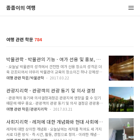
좀좀이의 여행
여행 관련 학문
784
박물관학 - 박물관의 기능 - 여가 선용 및 홍보, 전
통 문화 선양 기능
- 오늘날 박물관의 성격에서 건전한 여가 선용 장소의 성격은 더
욱 강조되어서 아무리 박물관이 교육의 장소이긴 하나 강제성을
띠어서는 안 되며 재미있게 보낼 수 있는 시설과 운영이 요구되
여행 관련 학문/박물관학
2017.03.22
고 있음.- 박물관은 공공을 위한 봉사를 무제한으로 수행해야 할
의무를 지니게 되었으나, 그에 앞서 박물관이란 우선 재미있고
관광지리학 - 관광객의 관광 동기 및 의사 결정
즐거운 곳이며, 결코 지루하지 않은 장소로서의 성격을 요구받
- 관광객의 동기와 의사결정과정은 관광지에 영향을 줄 수 있기
음.- 근래 박물관은 이를 위해 각종 음악회나 연극, 갖가지 연예
때문에 매우 중요.- 관광객의 관광 동기 및 의사 결정은 관광홍보
프로그램을 주관. 관광과 박물관 - 관광의 목적이 때로는 박물관
와 관광지 계획과 관련해 경제적인 고려 대상이 됨.- 관광사업체
순례가 되기도 하고, 때로는 유적을 포함한 관광지, 고적지의 순
여행 관련 학문/관광지리학
2017.03.21
의 주요 관광 시장은 특히 단체관광 지역 내에서 극단적으로 경
회가 되기도 함.- 특산물의 고장이나 특수한 풍물을 찾기도 하는
쟁적이며, 시장이 심하게 분화되었다는 특징을 띰.- 통제나 관광
데 이러한 목적이 중복되는 경향이 강하며, 특히 관광 업체와의
사회지리학 - 레저에 대한 개념화와 현대 사회에
객의 의사결정에 강하게 영향을 주는 요소는 관광객의 주의를 환
긴밀한 계획으로 많은 사람..
서 레저의 역할
레저에 대한 상이한 개념화 - 오늘날에는 레저를 적어도 세 가지
경적으로 민감한 지역에서 다른 곳으로 돌리는 것처럼 관광계획
서로 다른 방식 - 즉 시간, 활동, 경험으로 정의.- 이러한 개념화
에 매우 중요. - 무엇이 관광객의 의사결정에 영향을 주는지 파악
는 각각 그 자체로 한계를 지니고 있으며, 레저는 정의된 것보다