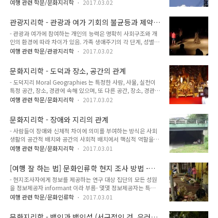
들임. 자본주의적 민주주의에서 시민권이 발전하는 과정은 3단
도 함.- 많은 경우, '전통유산'은 경제적 거래의 일부가 되어 어떤
여행 관련 학문/문화지리학
2017.03.02
계의 진화적 과정을 거치고, 그 결과로 시민적 권리, 정치적 권
지방의 과거가 현재의 한 장소를 판매하도록 동원.- '전통유산 산
리, 사회적 권리라는 3가지 상이한 유형의 시민이 지니는 권한이
업' heritage industry 라고 불리는 것은 흔히 '역사적' 장소의
관광지리학 - 관광과 여가 기회의 불균등과 제약
나타남.1. 시민의 권리 : 근대적 법률 체계에 의해 제공된느 개인
소비에..
요인
- 관광과 여가에 참여하는 개인의 능력은 명확히 사회구조와 개
적 자유 - 즉 자신의 생각을 말하고, 견해와 믿음을 형성하고, 자
인의 환경에 따라 차이가 있음. 가족 생애주기의 각 단계, 성별,
산을 소유하는 것과 같은 자유를 포괄하는 것2. 정치적 권리 : 국
문화적 조건, 여가 시간, 능력, 관광지로의 접근성, 여유자금 등
가에 의한 통치의 과정에 참여할 수 있는 자유를 둘러싸고 형
여행 관련 학문/관광지리학
2017.03.02
이 영향을 끼침.- 이러한 차이는 각자의 조건 뿐만 아니라 경험의
성.3. 사회적 권리 : 복지, 교육, 행복에 대한 권리 등. 근대 복지
질의 차이도 반영.- 사회적 관점에서 노동자 계급은 여가 사회의
국가의 등장과 함께 성립.- 마샬은 하나의 통합적인 국민국가
문화지리학 - 도덕과 장소, 공간의 관계
구성원으로서 등급을 매기는 것이 매우 불합리하고, 심지어 일상
nati..
- 도덕지리 Moral Geographies 는 특정한 사람, 사물, 실천이
에서의 탈출기간 - 연휴기간까지 상업화의 대상으로 보는 것은
특정 공간, 장소, 경관에 속해 있으며, 또 다른 공간, 장소, 경관에
문제가 있음. 그리고 보통 여가 경험은 사회적 위치와 관련시켜
서는 배제되어 있다는 것.- 이 정의는 공간, 장소, 경관, 영토, 경
볼 때 계층화되어 있는데, 이런 관점은 자본주의 사회의 하위계
여행 관련 학문/문화지리학
2017.03.02
계, 운동 등의 지리적 대상들과 계급, 인종, 젠더, 섹슈얼리티, 연
층 - 특히 관광과 여가 생활을 하지 못하는 장기 실업자가 증가하
령, 장애 등 사회적, 문화적 대상들의 상호의존관계를 이해하고
는 현상과도 연계됨. - 관광과 여가의 사회경제적 영향은 많은 관
문화지리학 - 장애와 지리의 관계
이론화하는 것이 중요함을 강조.- '도덕적'이라는 단어는 가지런
심을 끔.- 유럽집..
- 사람들이 장애와 신체적 차이에 의미를 부여하는 방식은 사회
히 정렬해 있는 규칙과 기대치의 상당히 우연적인 조합을 지칭.-
생활의 공간적 배치와 공간의 사회적 배치에서 핵심적 역할을
이 모든 논의에서 핵심적인 것은 일상에서의 지리와 사회집단 및
함. - 장애인은 만성질환을 포함한 육체적, 정신적, 또는 지적 손
개인의 실천 간의 관계를 형성하는 데 있어서 권력의 역할이며,
여행 관련 학문/문화지리학
2017.03.01
상을 입은 개개인을 포함.- 현대 사회에서 장애인에 대한 정의는
이처럼 당연시되는 관계를 교란하고, 의문을 제기하는 데 비판적
'장애인' 개인에 초점을 두는 경향이 있음.- 현대에서 이러한 경
태도의 역할이 중요.- 도덕이라 치부되는 것은 지리..
[여행 잘 하는 법] 문화인류학 현지 조사 방법 -
향이 등장한 이유는 장애의 생리적 특성을 강조하면서, 장애를
정보제공자와 인터뷰하는 방법
- 현지조사자에게 정보를 제공하는 연구 대상 집단의 모든 성원
겪는 사람들을 '고쳐줘야' 한다고 주장하는 의료기관과 전문가들
을 정보제공자 informant 이라 부름- 몇몇 정보제공자는 특별
의 영행이 매우 큼.- 이러한 정의는 종종 '장애의 의료 모델'
한 지식을 갖고 있기 때문에 선정됨. 이런 경우는 다음과 같음.1.
medical model of disability 라 불리는 것을 생산 및 재생산
여행 관련 학문/문화인류학
2017.03.01
이런 경우는 커뮤니티 및 공동체 집단이 거의 소멸되다시피할 때
함. 장애인들이 사회생활에 참여하지 못하는 것을 개개인의 실패
주로 사용.2. 연구 대상 커뮤니티가 아직 온전하다 할지라도 시
로 간주. - 최근 행동주의자들과 학자들은 으료 모델의 헤게모니
문화지리학 - 백인과 백인성 (서구적인 것, 유러피