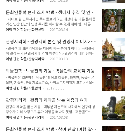
하려고 할 때, 관광객의 동기 측정에 극단적인 문제가 있다는 점
여행 관련 학문/사회지리학
2017.03.16
훨씬 쉽게 경험됨. 1. 시간으로서의 레저- 레저를 가장 보편적이
과 일반적인 상식으로 이해되는 부분이 적다는 점을 인식해야
로 간단히 정의하는 방법은 레저를 노동과 가사 의무, 생존과 같
함. - 피어스 : 관광 동기를 혼합된 개념이라 설명. 관광객 동기와
문화인류학 현지 조사 방법 - 생애사 수집 및 인터
은 여타 책무에서 자유로운 특정한 시간으로 보는 것.- 이 접근
관련한 새로운 특징 중 ..
뷰
- 제대로 된 민족지라면 독자들로 하여금 대상이 된 다른 문화를
방법은 보통 레저를 노동 - 곧 가장 보편적으로는 임노동과의 관
가진 인간 집단의 인생 주기를 이해할 수 있게 해야 함.- 다른 문
계 속에서 개념화하는 것임.- 노동과 레저의 시간적, 공간적 분리
화를 가진 사회에서 태어난다는 것과 인생의 각 단계를 산다는
는 산업혁명에서 비롯된 상대적으로 근대적이며 서구적인 개념
여행 관련 학문/문화인류학
2017.03.14
것, 죽는다는 것은 어떠한 것인지 독자들에게 이해할 수 있게 해
이기 때문에, 레저가 노동 시간 밖에서만 발생한다는 생각은 결
주어야 함. - 인류학자가 특정 지역에 체류하는 동안 결혼식, 성
코 보편적인 것은 아님.- 특히 공식적인 임노동에 참여하지 않는
관광지리학 - 관광객의 본질 및 관광지 이미지가
년식, 또는 장례식이 전혀 일어나지 않을 수도 있음. 이 경우는
점차 많은 수의..
관광객에 주는 영향
- 관광객에 대한 개념화는 처음에 학문 분야가 아니라 국제관광
이러한 사건들에 관한 정보를 단지 구전을 통해 수집할 수 밖에
에 관심을 가진 관공서에 의해 이루어짐.- 관광객에 대한 정의는
없음. - 만델바움 David Mandelbaum 은 인류학자들이 '인간
국제관광에 대한 연구를 할 때 중요.- 관광객에 대한 정의의 목적
의 발전에 관한 관찰'을 하면서 '생애 주기 연구'와 '생애사 연구'
여행 관련 학문/관광지리학
2017.03.13
은 국제적 표준을 제공하는 데에 있음.- 아직까지 표준으로 채택
라는 두 종류 접근 방법을 주로 사용한다고 주장.- '생애 통과'
된 공식적 정의는 국내 관광객을 간과하고 있어서 많은 국가에서
life passage 또는 '생애 주기' life cycl..
박물관학 - 박물관의 기능 - 박물관의 교육적 기능
는 국내에서 사용하기 위해 자체적으로 정의를 내리고 있음. - 관
- 박물관은 일반적인 '박물관' 외에도 미술관, 과학관, 동물원, 식
광객 유형 분류는 대부분 관광객의 특성과 소비자로서의 관광객
물원, 기술관, 공립기록보존소, 사적보존지역까지 포함.- 박물관
수요 특성을 기초로 이루어진 것이 특징. - 관광객 유형 분류는
은 근래에 와서는 보다 직접적인 교육 활동에 더욱 역점을 두고
상호주의적 모형, 인지-규범적 모형으로 나누어볼 수 있음. - 상
여행 관련 학문/박물관학
2017.03.08
있음.- 학교 교육, 성인 교육, 보다 더 넓은 의미에서 평생을 통해
호주의적 모형1.코헨개별관광객 - 방랑자 : 이국적이고 특이한
교육을 할 수 있는 사회 교육의 장소로 박물관을 들게 됨. 박물관
환경을 선호. 이들은 소수이기 때문에 관광지에 매우 적은 영향
관광지리학 - 관광의 제약을 받는 계층과 여가 및
을 통한 교육은 볼 수 있고 느낄 수 있으면 무언가 얻을 수 있기
을 미침.개별관광객 -..
관광에 대한 국가의 역할
관광의 제약을 받는 계층 - 대부분 자본주의 사회에서 인구의 상
때문.- 박물관을 구성하는 요소로써 물건과 사람, 장소가 절대 불
당수가 여러 사정으로 휴가 여행을 떠나지 못함.- 호클랜드
가결의 것이기는 하나, 그것이 다만 물건이고 사람이며 장소에만
Haukeland 는 휴가 여행을 떠나지 못한 집단을 제약적, 비제약
그쳐서는 안 됨.- 조사, 연구하고 전시라는 수단을 통해 교육 보
여행 관련 학문/관광지리학
2017.03.08
적 집단으로 유형화했는데, 전자의 제약적 집단은 불리한 조건을
급의 구실을 다 하려는 사람 - 즉 박물관원과 그것을 받아들이는
가진 관광객으로 규정 가능. 이 제약적 집단에는 대부분 경제적
인간 - 즉 사회의 조화가 역설됨.- 장소 또한 단순한 공간이 ..
문화인류학 현지 조사 방법 - 참여 관찰 (여행 잘