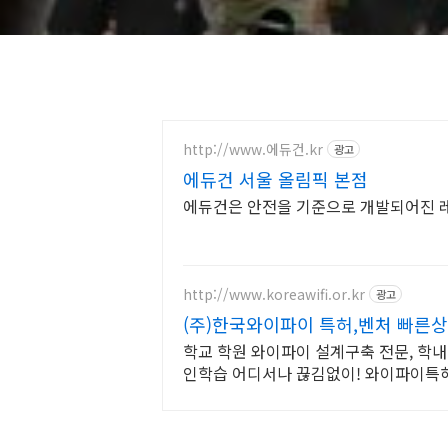
http://www.에듀건.kr
광고
에듀건 서울 올림픽 본점
에듀건은 안전을 기준으로 개발되어진
http://www.koreawifi.or.kr
광고
(주)한국와이파이 특허,벤처 빠른
학교 학원 와이파이 설계구축 전문, 학내
인학습 어디서나 끊김없이! 와이파이특허
전문성있는 기업