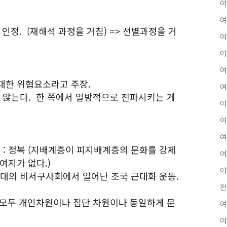
여
여
인정. (재해석 과정을 거침) => 선별과정을 거
여
여
여
 대한 위협요소라고 주장.
여
지 않는다. 한 쪽에서 일방적으로 전파시키는 게
여
여
여
 : 정복 (지배계층이 피지배계층의 문화를 강제
여
여지가 없다.)
여
0년대의 비서구사회에서 일어난 조국 근대화 운동.
전
변 모두 개인차원이나 집단 차원이나 동일하게 문
여
여