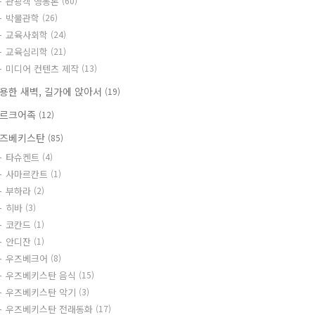
관광객 행동론
(60)
박물관학
(26)
교육사회학
(24)
교육심리학
(21)
미디어 컨텐츠 제작
(13)
용한 새벽, 길가에 앉아서
(19)
르크어족
(12)
즈베키스탄
(85)
타슈켄트
(4)
사마르칸트
(1)
부하라
(2)
히바
(3)
코칸드
(1)
안디잔
(1)
우즈베크어
(8)
우즈베키스탄 음식
(15)
우즈베키스탄 악기
(3)
우즈베키스탄 전래동화
(17)