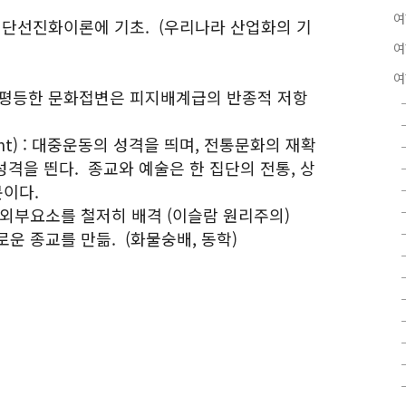
여
) => 단선진화이론에 기초. (우리나라 산업화의 기
여
여
 불평등한 문화접변은 피지배계급의 반종적 저항
vement) : 대중운동의 성격을 띄며, 전통문화의 재확
성격을 띈다. 종교와 예술은 한 집단의 전통, 상
문이다.
t) : 외부요소를 철저히 배격 (이슬람 원리주의)
운 종교를 만듦. (화물숭배, 동학)