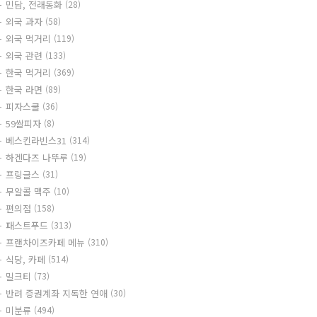
민담, 전래동화
(28)
외국 과자
(58)
외국 먹거리
(119)
외국 관련
(133)
한국 먹거리
(369)
한국 라면
(89)
피자스쿨
(36)
59쌀피자
(8)
베스킨라빈스31
(314)
하겐다즈 나뚜루
(19)
프링글스
(31)
무알콜 맥주
(10)
편의점
(158)
패스트푸드
(313)
프랜차이즈카페 메뉴
(310)
식당, 카페
(514)
밀크티
(73)
반려 증권계좌 지독한 연애
(30)
미분류
(494)