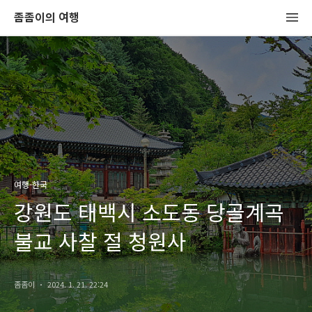
좀좀이의 여행
여행-한국
강원도 태백시 소도동 당골계곡
불교 사찰 절 청원사
좀좀이
2024. 1. 21. 22:24