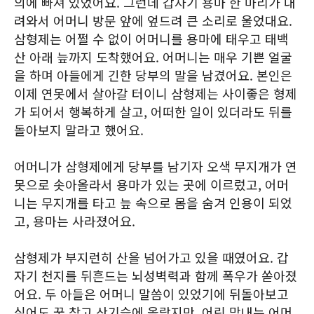
의에 빠져 있었어요. 그런데 갑자기 용마 한 마리가 내
려와서 어머니 방문 앞에 엎드려 큰 소리로 울었대요.
삼형제는 어쩔 수 없이 어머니를 용마에 태우고 태백
산 아래 늪까지 도착했어요. 어머니는 매우 기쁜 얼굴
을 하며 아들에게 긴한 당부의 말을 남겼어요. 본인은
이제 연못에서 살아갈 터이니 삼형제는 사이좋은 형제
가 되어서 행복하게 살고, 어떠한 일이 있더라도 뒤를
돌아보지 말라고 했어요.
어머니가 삼형제에게 당부를 남기자 오색 무지개가 연
못으로 솟아올라서 용마가 있는 곳에 이르렀고, 어머
니는 무지개를 타고 늪 속으로 몸을 숨겨 인용이 되었
고, 용마는 사라졌어요.
삼형제가 부지런히 산을 넘어가고 있을 때였어요. 갑
자기 천지를 뒤흔드는 뇌성벽력과 함께 폭우가 쏟아졌
어요. 두 아들은 어머니 말씀이 있었기에 뒤돌아보고
싶어도 꾹 참고 산기슭에 올랐지만, 어린 막내는 어머