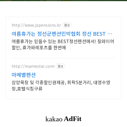
http://www.jspensions.kr
광고
여름휴가는 정선군펜션민박협회 정선 BEST 숙
박업체
여름휴가는 믿을수 있는 BEST정선펜션에서! 짚와이어
할인, 휴가와레포츠를 한번에
http://mamestar.com
광고
마메별펜션
삼양목장 및 각종할인권제공, 휘팍5분거리, 대영수영
장,호텔식침구류