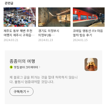
관련글
제주도 동부 해변 추천
경기도 의정부시
코레일 영동선 ITX-마음
여행지 제주시 구좌읍
의정부2동
열차 탑승 후기
세화리 재래시장
의정부사적지성당
2024.03.21
2024.01.23
2024.01.15
세화민속오일시장
2023년 크리스마스 이브
오일장
야경
좀좀이의 여행
맛집
분야 크리에이터
제 블로그 글을 퍼가는 것을 절대 허락하지 않습니
다. 불펌시 엄중대처할 것입니다.
구독하기