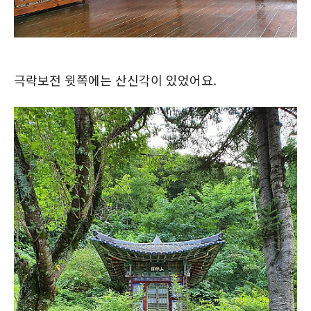
극락보전 윗쪽에는 산신각이 있었어요.